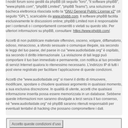
I nostri forum sono gestiti da phpBB (di seguito "loro", "il software phpBB",
"www.phpbb.com", "phpBB Limited", "phpBB Teams"), una soluzione di
bacheca elettronica rilasciata sotto la "
GNU General Public License v2
" (di
seguito "GPL"), scaricabile da
www.phpbb.com
. Il software phpBB facilita
esclusivamente le discussioni online; phpBB Limited non è responsabile
per i contenuti o i comportamenti consentiti o vietati su questo sito. Per
ulteriori informazioni su phpBB, consultare:
https://www.phpbb.com/
.
Accetti di non pubblicare materiale offensivo, osceno, volgare, diffamatorio,
odioso, minaccioso, a sfondo sessuale o comunque illegale, sia secondo
le leggi del tuo paese, del paese in cui "www.audiofaidate.org" è ospitato,
sia secondo il diritto internazionale. La violazione di tali leggi può
comportare il tuo ban immediato e permanente, con notifica al tuo provider
di servizi Internet qualora lo ritenessimo necessario. L’indirizzo IP di tutti i
post viene registrato per facilitare l’applicazione di queste condizioni.
Accetti che "www.audiofaidate.org" si riservi il diritto di rimuovere,
modificare, spostare o chiudere qualsiasi argomento in qualsiasi momento,
a sua esclusiva discrezione. In qualità di utente, accetti che qualsiasi
informazione inserita possa essere memorizzata in un database. Sebbene
queste informazioni non saranno divulgate a terzi senza il tuo consenso,
né "www.audiofaidate.org" né phpBB saranno ritenuti responsabili per
eventuali tentativi di hacking che possano compromettere i dati.