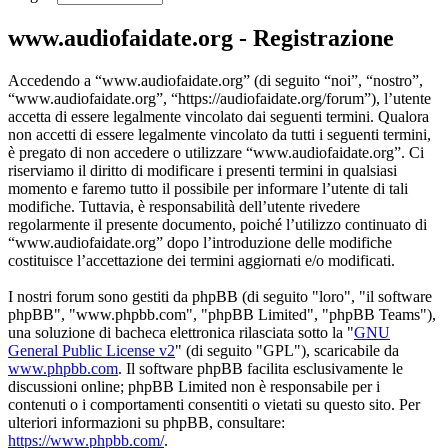
www.audiofaidate.org - Registrazione
Accedendo a “www.audiofaidate.org” (di seguito “noi”, “nostro”,
“www.audiofaidate.org”, “https://audiofaidate.org/forum”), l’utente
accetta di essere legalmente vincolato dai seguenti termini. Qualora
non accetti di essere legalmente vincolato da tutti i seguenti termini,
è pregato di non accedere o utilizzare “www.audiofaidate.org”. Ci
riserviamo il diritto di modificare i presenti termini in qualsiasi
momento e faremo tutto il possibile per informare l’utente di tali
modifiche. Tuttavia, è responsabilità dell’utente rivedere
regolarmente il presente documento, poiché l’utilizzo continuato di
“www.audiofaidate.org” dopo l’introduzione delle modifiche
costituisce l’accettazione dei termini aggiornati e/o modificati.
I nostri forum sono gestiti da phpBB (di seguito "loro", "il software
phpBB", "www.phpbb.com", "phpBB Limited", "phpBB Teams"),
una soluzione di bacheca elettronica rilasciata sotto la "
GNU
General Public License v2
" (di seguito "GPL"), scaricabile da
www.phpbb.com
. Il software phpBB facilita esclusivamente le
discussioni online; phpBB Limited non è responsabile per i
contenuti o i comportamenti consentiti o vietati su questo sito. Per
ulteriori informazioni su phpBB, consultare:
https://www.phpbb.com/
.