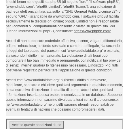
I nostri forum sono gestiti da phpBB (di seguito "loro", "il software phpBB",
"www.phpbb.com", "phpBB Limited", "phpBB Teams"), una soluzione di
bacheca elettronica rilasciata sotto la "
GNU General Public License v2
" (di
seguito "GPL"), scaricabile da
www.phpbb.com
. Il software phpBB facilita
esclusivamente le discussioni online; phpBB Limited non è responsabile
per i contenuti o i comportamenti consentiti o vietati su questo sito. Per
ulteriori informazioni su phpBB, consultare:
https://www.phpbb.com/
.
Accetti di non pubblicare materiale offensivo, osceno, volgare, diffamatorio,
odioso, minaccioso, a sfondo sessuale o comunque illegale, sia secondo
le leggi del tuo paese, del paese in cui "www.audiofaidate.org" è ospitato,
sia secondo il diritto internazionale. La violazione di tali leggi può
comportare il tuo ban immediato e permanente, con notifica al tuo provider
di servizi Internet qualora lo ritenessimo necessario. L’indirizzo IP di tutti i
post viene registrato per facilitare l’applicazione di queste condizioni.
Accetti che "www.audiofaidate.org" si riservi il diritto di rimuovere,
modificare, spostare o chiudere qualsiasi argomento in qualsiasi momento,
a sua esclusiva discrezione. In qualità di utente, accetti che qualsiasi
informazione inserita possa essere memorizzata in un database. Sebbene
queste informazioni non saranno divulgate a terzi senza il tuo consenso,
né "www.audiofaidate.org" né phpBB saranno ritenuti responsabili per
eventuali tentativi di hacking che possano compromettere i dati.