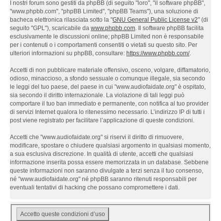
I nostri forum sono gestiti da phpBB (di seguito "loro", "il software phpBB",
"www.phpbb.com", "phpBB Limited", "phpBB Teams"), una soluzione di
bacheca elettronica rilasciata sotto la "
GNU General Public License v2
" (di
seguito "GPL"), scaricabile da
www.phpbb.com
. Il software phpBB facilita
esclusivamente le discussioni online; phpBB Limited non è responsabile
per i contenuti o i comportamenti consentiti o vietati su questo sito. Per
ulteriori informazioni su phpBB, consultare:
https://www.phpbb.com/
.
Accetti di non pubblicare materiale offensivo, osceno, volgare, diffamatorio,
odioso, minaccioso, a sfondo sessuale o comunque illegale, sia secondo
le leggi del tuo paese, del paese in cui "www.audiofaidate.org" è ospitato,
sia secondo il diritto internazionale. La violazione di tali leggi può
comportare il tuo ban immediato e permanente, con notifica al tuo provider
di servizi Internet qualora lo ritenessimo necessario. L’indirizzo IP di tutti i
post viene registrato per facilitare l’applicazione di queste condizioni.
Accetti che "www.audiofaidate.org" si riservi il diritto di rimuovere,
modificare, spostare o chiudere qualsiasi argomento in qualsiasi momento,
a sua esclusiva discrezione. In qualità di utente, accetti che qualsiasi
informazione inserita possa essere memorizzata in un database. Sebbene
queste informazioni non saranno divulgate a terzi senza il tuo consenso,
né "www.audiofaidate.org" né phpBB saranno ritenuti responsabili per
eventuali tentativi di hacking che possano compromettere i dati.