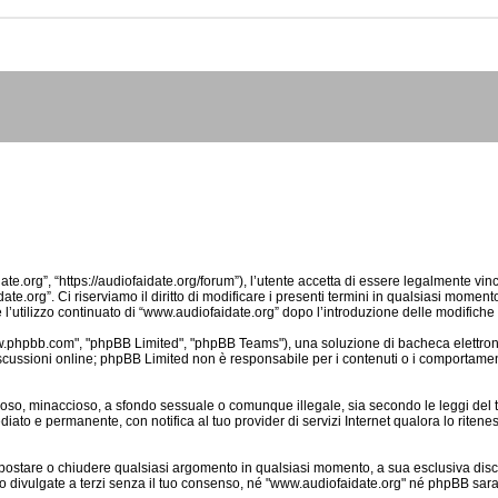
e.org”, “https://audiofaidate.org/forum”), l’utente accetta di essere legalmente vin
te.org”. Ci riserviamo il diritto di modificare i presenti termini in qualsiasi momento 
’utilizzo continuato di “www.audiofaidate.org” dopo l’introduzione delle modifiche co
www.phpbb.com", "phpBB Limited", "phpBB Teams"), una soluzione di bacheca elettronic
iscussioni online; phpBB Limited non è responsabile per i contenuti o i comportamenti
dioso, minaccioso, a sfondo sessuale o comunque illegale, sia secondo le leggi del 
iato e permanente, con notifica al tuo provider di servizi Internet qualora lo ritenessi
e, spostare o chiudere qualsiasi argomento in qualsiasi momento, a sua esclusiva disc
ivulgate a terzi senza il tuo consenso, né "www.audiofaidate.org" né phpBB sarann