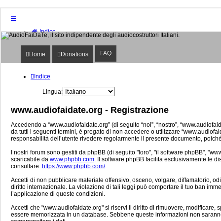
Indice
Home
Donations
FAQ
Home
Donations
FAQ
Posts toplist
Home
Indice
Login
Lingua:
www.audiofaidate.org - Registrazione
Accedendo a “www.audiofaidate.org” (di seguito “noi”, “nostro”, “www.audiofaidat
da tutti i seguenti termini, è pregato di non accedere o utilizzare “www.audiofaida
responsabilità dell’utente rivedere regolarmente il presente documento, poiché l
I nostri forum sono gestiti da phpBB (di seguito "loro", "il software phpBB", "
scaricabile da
www.phpbb.com
. Il software phpBB facilita esclusivamente le d
consultare:
https://www.phpbb.com/
.
Accetti di non pubblicare materiale offensivo, osceno, volgare, diffamatorio, o
diritto internazionale. La violazione di tali leggi può comportare il tuo ban immed
l’applicazione di queste condizioni.
Accetti che "www.audiofaidate.org" si riservi il diritto di rimuovere, modificar
essere memorizzata in un database. Sebbene queste informazioni non saranno d