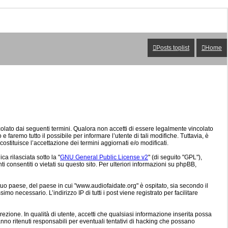
Posts toplist
Home
colato dai seguenti termini. Qualora non accetti di essere legalmente vincolato
e faremo tutto il possibile per informare l’utente di tali modifiche. Tuttavia, è
stituisce l’accettazione dei termini aggiornati e/o modificati.
a rilasciata sotto la "
GNU General Public License v2
" (di seguito "GPL"),
 consentiti o vietati su questo sito. Per ulteriori informazioni su phpBB,
tuo paese, del paese in cui "www.audiofaidate.org" è ospitato, sia secondo il
mo necessario. L’indirizzo IP di tutti i post viene registrato per facilitare
rezione. In qualità di utente, accetti che qualsiasi informazione inserita possa
o ritenuti responsabili per eventuali tentativi di hacking che possano