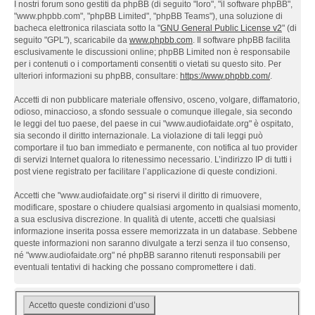
I nostri forum sono gestiti da phpBB (di seguito "loro", "il software phpBB",
"www.phpbb.com", "phpBB Limited", "phpBB Teams"), una soluzione di
bacheca elettronica rilasciata sotto la "
GNU General Public License v2
" (di
seguito "GPL"), scaricabile da
www.phpbb.com
. Il software phpBB facilita
esclusivamente le discussioni online; phpBB Limited non è responsabile
per i contenuti o i comportamenti consentiti o vietati su questo sito. Per
ulteriori informazioni su phpBB, consultare:
https://www.phpbb.com/
.
Accetti di non pubblicare materiale offensivo, osceno, volgare, diffamatorio,
odioso, minaccioso, a sfondo sessuale o comunque illegale, sia secondo
le leggi del tuo paese, del paese in cui "www.audiofaidate.org" è ospitato,
sia secondo il diritto internazionale. La violazione di tali leggi può
comportare il tuo ban immediato e permanente, con notifica al tuo provider
di servizi Internet qualora lo ritenessimo necessario. L’indirizzo IP di tutti i
post viene registrato per facilitare l’applicazione di queste condizioni.
Accetti che "www.audiofaidate.org" si riservi il diritto di rimuovere,
modificare, spostare o chiudere qualsiasi argomento in qualsiasi momento,
a sua esclusiva discrezione. In qualità di utente, accetti che qualsiasi
informazione inserita possa essere memorizzata in un database. Sebbene
queste informazioni non saranno divulgate a terzi senza il tuo consenso,
né "www.audiofaidate.org" né phpBB saranno ritenuti responsabili per
eventuali tentativi di hacking che possano compromettere i dati.