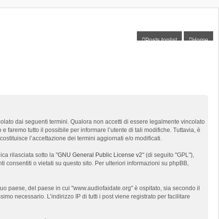
Posts toplist
Home
colato dai seguenti termini. Qualora non accetti di essere legalmente vincolato
e faremo tutto il possibile per informare l’utente di tali modifiche. Tuttavia, è
stituisce l’accettazione dei termini aggiornati e/o modificati.
a rilasciata sotto la "
GNU General Public License v2
" (di seguito "GPL"),
 consentiti o vietati su questo sito. Per ulteriori informazioni su phpBB,
tuo paese, del paese in cui "www.audiofaidate.org" è ospitato, sia secondo il
mo necessario. L’indirizzo IP di tutti i post viene registrato per facilitare