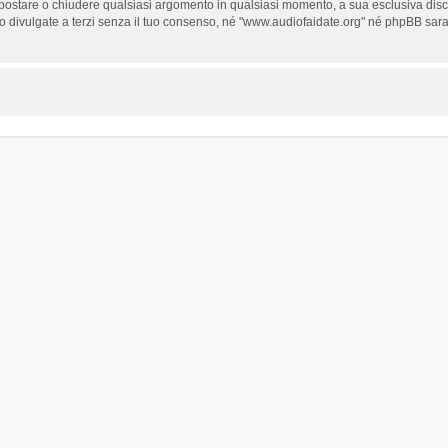
e, spostare o chiudere qualsiasi argomento in qualsiasi momento, a sua esclusiva disc
ivulgate a terzi senza il tuo consenso, né "www.audiofaidate.org" né phpBB sarann