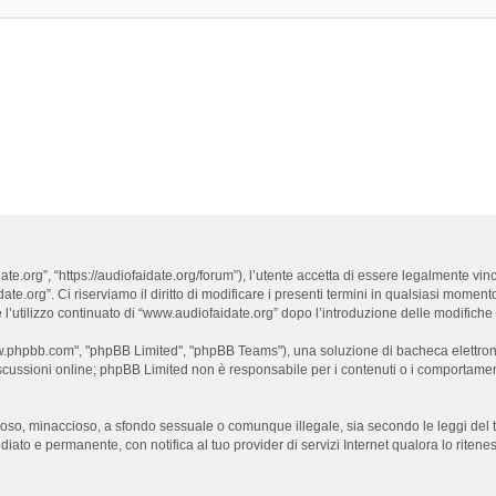
e.org”, “https://audiofaidate.org/forum”), l’utente accetta di essere legalmente vin
te.org”. Ci riserviamo il diritto di modificare i presenti termini in qualsiasi momento 
’utilizzo continuato di “www.audiofaidate.org” dopo l’introduzione delle modifiche co
www.phpbb.com", "phpBB Limited", "phpBB Teams"), una soluzione di bacheca elettronic
iscussioni online; phpBB Limited non è responsabile per i contenuti o i comportamenti
dioso, minaccioso, a sfondo sessuale o comunque illegale, sia secondo le leggi del 
iato e permanente, con notifica al tuo provider di servizi Internet qualora lo ritenessi