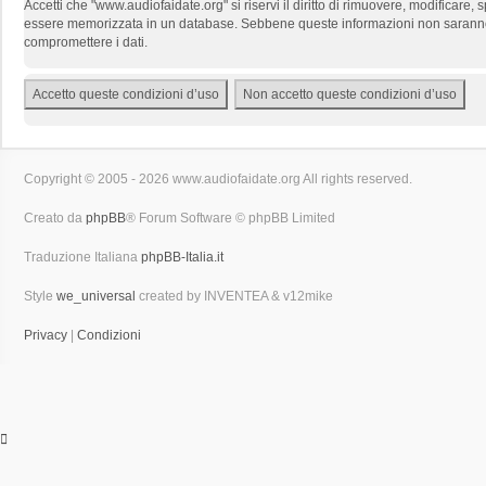
Accetti che "www.audiofaidate.org" si riservi il diritto di rimuovere, modificar
essere memorizzata in un database. Sebbene queste informazioni non saranno d
compromettere i dati.
Copyright © 2005 - 2026 www.audiofaidate.org All rights reserved.
Creato da
phpBB
® Forum Software © phpBB Limited
Traduzione Italiana
phpBB-Italia.it
Style
we_universal
created by INVENTEA & v12mike
Privacy
|
Condizioni