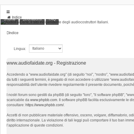
Indice
Home
Donations
FAQ
Home
Donations
Indice
FAQ
Posts toplist
Home
Lingua:
Login
www.audiofaidate.org - Registrazione
Accedendo a “www.audiofaidate.org” (di seguito “noi”, “nostro”, “www.audiofaidat
da tutti i seguenti termini, è pregato di non accedere o utilizzare “www.audiofaida
responsabilità dell’utente rivedere regolarmente il presente documento, poiché l
I nostri forum sono gestiti da phpBB (di seguito "loro", "il software phpBB", "
scaricabile da
www.phpbb.com
. Il software phpBB facilita esclusivamente le d
consultare:
https://www.phpbb.com/
.
Accetti di non pubblicare materiale offensivo, osceno, volgare, diffamatorio, o
diritto internazionale. La violazione di tali leggi può comportare il tuo ban immed
l’applicazione di queste condizioni.