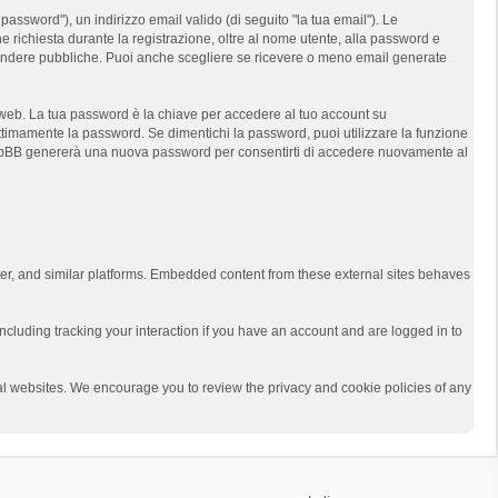
assword"), un indirizzo email valido (di seguito "la tua email"). Le
e richiesta durante la registrazione, oltre al nome utente, alla password e
t rendere pubbliche. Puoi anche scegliere se ricevere o meno email generate
i web. La tua password è la chiave per accedere al tuo account su
ittimamente la password. Se dimentichi la password, puoi utilizzare la funzione
 phpBB genererà una nuova password per consentirti di accedere nuovamente al
ter, and similar platforms. Embedded content from these external sites behaves
ncluding tracking your interaction if you have an account and are logged in to
rnal websites. We encourage you to review the privacy and cookie policies of any