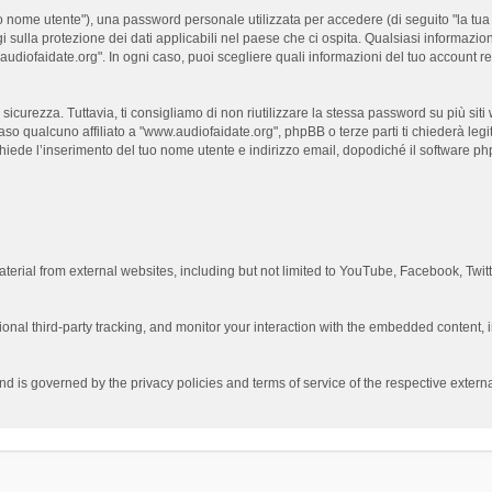
 nome utente"), una password personale utilizzata per accedere (di seguito "la tua p
 sulla protezione dei dati applicabili nel paese che ci ospita. Qualsiasi informazion
ww.audiofaidate.org". In ogni caso, puoi scegliere quali informazioni del tuo accoun
curezza. Tuttavia, ti consigliamo di non riutilizzare la stessa password su più sit
aso qualcuno affiliato a "www.audiofaidate.org", phpBB o terze parti ti chiederà leg
chiede l’inserimento del tuo nome utente e indirizzo email, dopodiché il software
erial from external websites, including but not limited to YouTube, Facebook, Twit
nal third-party tracking, and monitor your interaction with the embedded content, i
and is governed by the privacy policies and terms of service of the respective exte