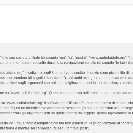
e sue società affiliate (di seguito "noi", "ci", "nostro", "www.audiofaidate.org", "ht
 le informazioni raccolte durante la navigazione sul sito (di seguito "le tue infor
aidate.org", il software phpBB crea diversi cookie. I cookie sono piccoli file di te
di sessione anonimo (di seguito "session-id"), entrambi assegnati automaticamente d
ormazioni sugli argomenti che hai letto, migliorando così la tua esperienza utente.
 su "www.audiofaidate.org". Questi non rientrano nell’ambito di questo documento,
 su “www.audiofaidate.org” il software phpBB creerà un certo numero di cookie, che s
o “user-id”) ed un identificativo anonimo di sessione (in seguito “session-id”), as
emorizzare gli argomenti letti da quelli ancora da leggere, quindi agevolando la let
uesto include, a titolo esemplificativo ma non esaustivo: la pubblicazione di conten
istrazione e mentre sei connesso (di seguito "i tuoi post").