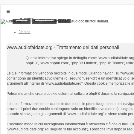
FAQ
Home
Donations
Indice
Home
Donations
Indice
FAQ
Posts toplist
Home
www.audiofaidate.org - Trattamento dei dati personali
Login
Questa informativa spiega in dettaglio come "www.audiofaidate.org" e l
Iscriviti
phpBB", "www.phpbb.com", "phpBB Limited", "phpBB Teams") utilizzano
Le tue informazioni vengono raccolte in due modi. Quando navighi su "www.audiof
contengono un identificativo utente (di seguito "user-id") e un identificativo 
argomenti all’interno di "www.audiofaidate.org". Questo cookie memorizza le inf
Potremmo anche creare cookie esterni al software phpBB durante la navigazione
Le tue informazioni sono raccolte in due modi. In primo luogo, mentre si naviga
browser. I primi due cookie contengono solo un identificativo utente (in seguit
quando si naviga tra gli argomenti di “www.audiofaidate.org” e viene usato per m
Il secondo modo in cui raccogliamo informazioni è attraverso ciò che ci invii. Q
"www.audiofaidate.org" (di seguito "il tuo account"), i post che invii dopo la reg