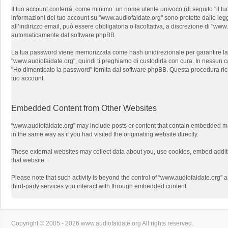
Il tuo account conterrà, come minimo: un nome utente univoco (di seguito "il tuo
informazioni del tuo account su "www.audiofaidate.org" sono protette dalle leggi
all’indirizzo email, può essere obbligatoria o facoltativa, a discrezione di "w
automaticamente dal software phpBB.
La tua password viene memorizzata come hash unidirezionale per garantire la si
"www.audiofaidate.org", quindi ti preghiamo di custodirla con cura. In nessun c
"Ho dimenticato la password" fornita dal software phpBB. Questa procedura ri
tuo account.
Embedded Content from Other Websites
“www.audiofaidate.org” may include posts or content that contain embedded mat
in the same way as if you had visited the originating website directly.
These external websites may collect data about you, use cookies, embed additio
that website.
Please note that such activity is beyond the control of “www.audiofaidate.org” 
third-party services you interact with through embedded content.
Copyright © 2005 - 2026 www.audiofaidate.org All rights reserved.