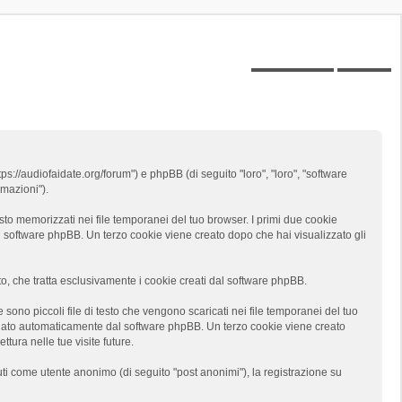
Posts toplist
Home
tps://audiofaidate.org/forum") e phpBB (di seguito "loro", "loro", "software
mazioni").
sto memorizzati nei file temporanei del tuo browser. I primi due cookie
al software phpBB. Un terzo cookie viene creato dopo che hai visualizzato gli
 che tratta esclusivamente i cookie creati dal software phpBB.
ono piccoli file di testo che vengono scaricati nei file temporanei del tuo
segnato automaticamente dal software phpBB. Un terzo cookie viene creato
tura nelle tue visite future.
uti come utente anonimo (di seguito "post anonimi"), la registrazione su