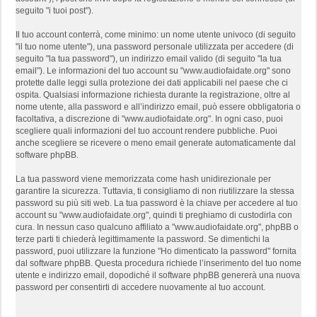
seguito "i tuoi post").
Il tuo account conterrà, come minimo: un nome utente univoco (di seguito
"il tuo nome utente"), una password personale utilizzata per accedere (di
seguito "la tua password"), un indirizzo email valido (di seguito "la tua
email"). Le informazioni del tuo account su "www.audiofaidate.org" sono
protette dalle leggi sulla protezione dei dati applicabili nel paese che ci
ospita. Qualsiasi informazione richiesta durante la registrazione, oltre al
nome utente, alla password e all’indirizzo email, può essere obbligatoria o
facoltativa, a discrezione di "www.audiofaidate.org". In ogni caso, puoi
scegliere quali informazioni del tuo account rendere pubbliche. Puoi
anche scegliere se ricevere o meno email generate automaticamente dal
software phpBB.
La tua password viene memorizzata come hash unidirezionale per
garantire la sicurezza. Tuttavia, ti consigliamo di non riutilizzare la stessa
password su più siti web. La tua password è la chiave per accedere al tuo
account su "www.audiofaidate.org", quindi ti preghiamo di custodirla con
cura. In nessun caso qualcuno affiliato a "www.audiofaidate.org", phpBB o
terze parti ti chiederà legittimamente la password. Se dimentichi la
password, puoi utilizzare la funzione "Ho dimenticato la password" fornita
dal software phpBB. Questa procedura richiede l’inserimento del tuo nome
utente e indirizzo email, dopodiché il software phpBB genererà una nuova
password per consentirti di accedere nuovamente al tuo account.