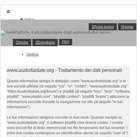
Indice
Home
Posts toplist
Home
Donations
FAQ
Posts toplist
FAQ
Home
Donations
Home
Login
Indice
Iscriviti
www.audiofaidate.org - Trattamento dei dati personali
Questa informativa spiega in dettaglio come "www.audiofaidate.org" e le
sue società affiliate (di seguito "noi", "ci", "nostro", "www.audiofaidate.org",
"https://audiofaidate.org/forum") e phpBB (di seguito "loro", "loro", "software
phpBB", "www.phpbb.com", "phpBB Limited", "phpBB Teams") utilizzano le
informazioni raccolte durante la navigazione sul sito (di seguito "le tue
informazioni").
Le tue informazioni vengono raccolte in due modi. Quando navighi su
"www.audiofaidate.org", il software phpBB crea diversi cookie. I cookie
sono piccoli file di testo memorizzati nei file temporanei del tuo browser. I
primi due cookie contengono un identificativo utente (di seguito "user-id")