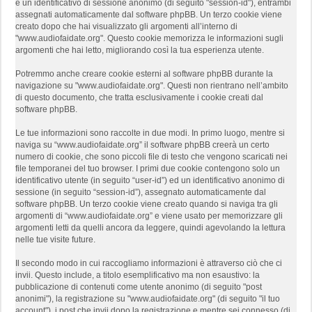
e un identificativo di sessione anonimo (di seguito "session-id"), entrambi
assegnati automaticamente dal software phpBB. Un terzo cookie viene
creato dopo che hai visualizzato gli argomenti all’interno di
"www.audiofaidate.org". Questo cookie memorizza le informazioni sugli
argomenti che hai letto, migliorando così la tua esperienza utente.
Potremmo anche creare cookie esterni al software phpBB durante la
navigazione su "www.audiofaidate.org". Questi non rientrano nell’ambito
di questo documento, che tratta esclusivamente i cookie creati dal
software phpBB.
Le tue informazioni sono raccolte in due modi. In primo luogo, mentre si
naviga su “www.audiofaidate.org” il software phpBB creerà un certo
numero di cookie, che sono piccoli file di testo che vengono scaricati nei
file temporanei del tuo browser. I primi due cookie contengono solo un
identificativo utente (in seguito “user-id”) ed un identificativo anonimo di
sessione (in seguito “session-id”), assegnato automaticamente dal
software phpBB. Un terzo cookie viene creato quando si naviga tra gli
argomenti di “www.audiofaidate.org” e viene usato per memorizzare gli
argomenti letti da quelli ancora da leggere, quindi agevolando la lettura
nelle tue visite future.
Il secondo modo in cui raccogliamo informazioni è attraverso ciò che ci
invii. Questo include, a titolo esemplificativo ma non esaustivo: la
pubblicazione di contenuti come utente anonimo (di seguito "post
anonimi"), la registrazione su "www.audiofaidate.org" (di seguito "il tuo
account"), i post che invii dopo la registrazione e mentre sei connesso (di