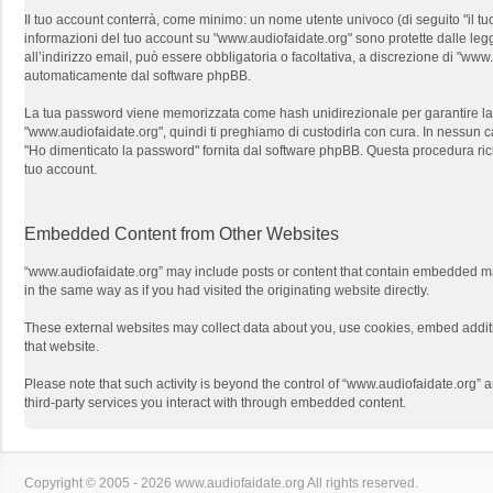
Il tuo account conterrà, come minimo: un nome utente univoco (di seguito "il tuo
informazioni del tuo account su "www.audiofaidate.org" sono protette dalle leggi
all’indirizzo email, può essere obbligatoria o facoltativa, a discrezione di "w
automaticamente dal software phpBB.
La tua password viene memorizzata come hash unidirezionale per garantire la si
"www.audiofaidate.org", quindi ti preghiamo di custodirla con cura. In nessun c
"Ho dimenticato la password" fornita dal software phpBB. Questa procedura ri
tuo account.
Embedded Content from Other Websites
“www.audiofaidate.org” may include posts or content that contain embedded mat
in the same way as if you had visited the originating website directly.
These external websites may collect data about you, use cookies, embed additio
that website.
Please note that such activity is beyond the control of “www.audiofaidate.org” 
third-party services you interact with through embedded content.
Copyright © 2005 - 2026 www.audiofaidate.org All rights reserved.