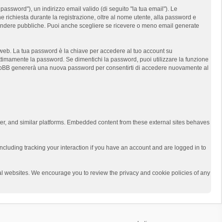
assword"), un indirizzo email valido (di seguito "la tua email"). Le
e richiesta durante la registrazione, oltre al nome utente, alla password e
t rendere pubbliche. Puoi anche scegliere se ricevere o meno email generate
i web. La tua password è la chiave per accedere al tuo account su
ittimamente la password. Se dimentichi la password, puoi utilizzare la funzione
 phpBB genererà una nuova password per consentirti di accedere nuovamente al
ter, and similar platforms. Embedded content from these external sites behaves
ncluding tracking your interaction if you have an account and are logged in to
rnal websites. We encourage you to review the privacy and cookie policies of any