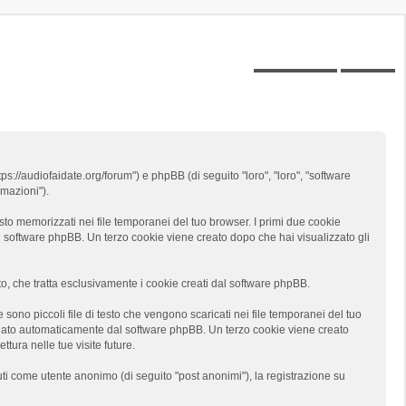
Posts toplist
Home
tps://audiofaidate.org/forum") e phpBB (di seguito "loro", "loro", "software
mazioni").
sto memorizzati nei file temporanei del tuo browser. I primi due cookie
al software phpBB. Un terzo cookie viene creato dopo che hai visualizzato gli
 che tratta esclusivamente i cookie creati dal software phpBB.
ono piccoli file di testo che vengono scaricati nei file temporanei del tuo
segnato automaticamente dal software phpBB. Un terzo cookie viene creato
tura nelle tue visite future.
uti come utente anonimo (di seguito "post anonimi"), la registrazione su