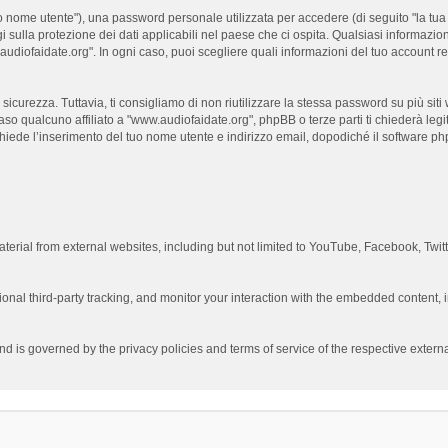
 nome utente"), una password personale utilizzata per accedere (di seguito "la tua p
 sulla protezione dei dati applicabili nel paese che ci ospita. Qualsiasi informazion
ww.audiofaidate.org". In ogni caso, puoi scegliere quali informazioni del tuo accoun
curezza. Tuttavia, ti consigliamo di non riutilizzare la stessa password su più sit
aso qualcuno affiliato a "www.audiofaidate.org", phpBB o terze parti ti chiederà leg
chiede l’inserimento del tuo nome utente e indirizzo email, dopodiché il software
erial from external websites, including but not limited to YouTube, Facebook, Twit
nal third-party tracking, and monitor your interaction with the embedded content, i
and is governed by the privacy policies and terms of service of the respective exte