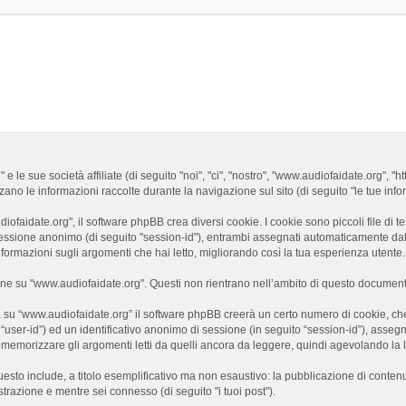
e sue società affiliate (di seguito "noi", "ci", "nostro", "www.audiofaidate.org", "ht
 le informazioni raccolte durante la navigazione sul sito (di seguito "le tue infor
aidate.org", il software phpBB crea diversi cookie. I cookie sono piccoli file di te
di sessione anonimo (di seguito "session-id"), entrambi assegnati automaticamente d
ormazioni sugli argomenti che hai letto, migliorando così la tua esperienza utente.
 su "www.audiofaidate.org". Questi non rientrano nell’ambito di questo documento,
 su “www.audiofaidate.org” il software phpBB creerà un certo numero di cookie, che s
o “user-id”) ed un identificativo anonimo di sessione (in seguito “session-id”), as
emorizzare gli argomenti letti da quelli ancora da leggere, quindi agevolando la let
uesto include, a titolo esemplificativo ma non esaustivo: la pubblicazione di conten
istrazione e mentre sei connesso (di seguito "i tuoi post").