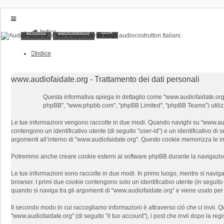
FAQ
Home
Donations
Indice
Home
Donations
Indice
FAQ
Posts toplist
Home
www.audiofaidate.org - Trattamento dei dati personali
Login
Questa informativa spiega in dettaglio come "www.audiofaidate.org" e l
Iscriviti
phpBB", "www.phpbb.com", "phpBB Limited", "phpBB Teams") utilizzano
Le tue informazioni vengono raccolte in due modi. Quando navighi su "www.audiof
contengono un identificativo utente (di seguito "user-id") e un identificativo 
argomenti all’interno di "www.audiofaidate.org". Questo cookie memorizza le inf
Potremmo anche creare cookie esterni al software phpBB durante la navigazione
Le tue informazioni sono raccolte in due modi. In primo luogo, mentre si naviga
browser. I primi due cookie contengono solo un identificativo utente (in seguit
quando si naviga tra gli argomenti di “www.audiofaidate.org” e viene usato per m
Il secondo modo in cui raccogliamo informazioni è attraverso ciò che ci invii. Q
"www.audiofaidate.org" (di seguito "il tuo account"), i post che invii dopo la reg