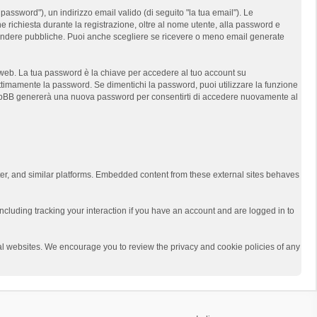
assword"), un indirizzo email valido (di seguito "la tua email"). Le
e richiesta durante la registrazione, oltre al nome utente, alla password e
t rendere pubbliche. Puoi anche scegliere se ricevere o meno email generate
i web. La tua password è la chiave per accedere al tuo account su
ittimamente la password. Se dimentichi la password, puoi utilizzare la funzione
 phpBB genererà una nuova password per consentirti di accedere nuovamente al
ter, and similar platforms. Embedded content from these external sites behaves
ncluding tracking your interaction if you have an account and are logged in to
rnal websites. We encourage you to review the privacy and cookie policies of any