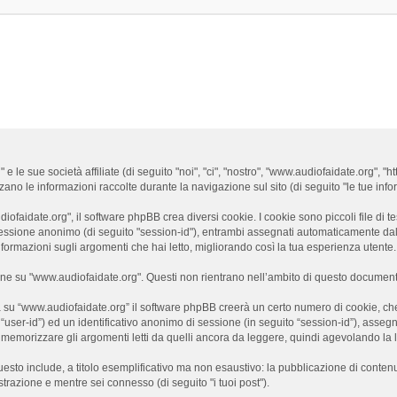
e sue società affiliate (di seguito "noi", "ci", "nostro", "www.audiofaidate.org", "ht
 le informazioni raccolte durante la navigazione sul sito (di seguito "le tue infor
aidate.org", il software phpBB crea diversi cookie. I cookie sono piccoli file di te
di sessione anonimo (di seguito "session-id"), entrambi assegnati automaticamente d
ormazioni sugli argomenti che hai letto, migliorando così la tua esperienza utente.
 su "www.audiofaidate.org". Questi non rientrano nell’ambito di questo documento,
 su “www.audiofaidate.org” il software phpBB creerà un certo numero di cookie, che s
o “user-id”) ed un identificativo anonimo di sessione (in seguito “session-id”), as
emorizzare gli argomenti letti da quelli ancora da leggere, quindi agevolando la let
uesto include, a titolo esemplificativo ma non esaustivo: la pubblicazione di conten
istrazione e mentre sei connesso (di seguito "i tuoi post").