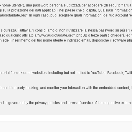
 nome utente"), una password personale utilizzata per accedere (di seguito "la tua p
 sulla protezione dei dati applicabili nel paese che ci ospita. Qualsiasi informazion
ww.audiofaidate.org". In ogni caso, puoi scegliere quali informazioni del tuo accoun
curezza. Tuttavia, ti consigliamo di non riutilizzare la stessa password su più sit
aso qualcuno affiliato a "www.audiofaidate.org", phpBB o terze parti ti chiederà leg
chiede l’inserimento del tuo nome utente e indirizzo email, dopodiché il software
erial from external websites, including but not limited to YouTube, Facebook, Twit
nal third-party tracking, and monitor your interaction with the embedded content, i
and is governed by the privacy policies and terms of service of the respective exte