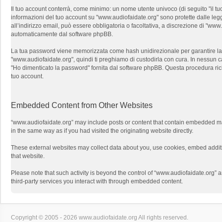
Il tuo account conterrà, come minimo: un nome utente univoco (di seguito "il tuo
informazioni del tuo account su "www.audiofaidate.org" sono protette dalle leggi
all’indirizzo email, può essere obbligatoria o facoltativa, a discrezione di "w
automaticamente dal software phpBB.
La tua password viene memorizzata come hash unidirezionale per garantire la si
"www.audiofaidate.org", quindi ti preghiamo di custodirla con cura. In nessun c
"Ho dimenticato la password" fornita dal software phpBB. Questa procedura ri
tuo account.
Embedded Content from Other Websites
“www.audiofaidate.org” may include posts or content that contain embedded mat
in the same way as if you had visited the originating website directly.
These external websites may collect data about you, use cookies, embed additio
that website.
Please note that such activity is beyond the control of “www.audiofaidate.org” 
third-party services you interact with through embedded content.
Copyright © 2005 - 2026 www.audiofaidate.org All rights reserved.