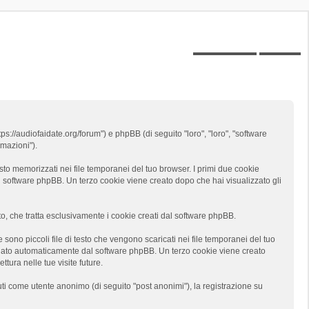
Posts toplist
Home
tps://audiofaidate.org/forum") e phpBB (di seguito "loro", "loro", "software
mazioni").
sto memorizzati nei file temporanei del tuo browser. I primi due cookie
al software phpBB. Un terzo cookie viene creato dopo che hai visualizzato gli
 che tratta esclusivamente i cookie creati dal software phpBB.
ono piccoli file di testo che vengono scaricati nei file temporanei del tuo
segnato automaticamente dal software phpBB. Un terzo cookie viene creato
tura nelle tue visite future.
uti come utente anonimo (di seguito "post anonimi"), la registrazione su