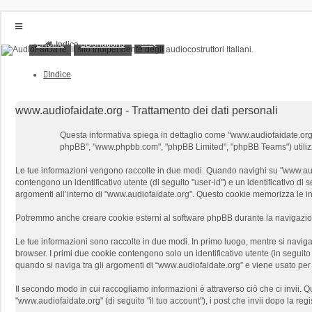
FAQ
Home
Donations
Indice
Home
Donations
Indice
FAQ
Posts toplist
Home
www.audiofaidate.org - Trattamento dei dati personali
Login
Questa informativa spiega in dettaglio come "www.audiofaidate.org" e l
Iscriviti
phpBB", "www.phpbb.com", "phpBB Limited", "phpBB Teams") utilizzano
Le tue informazioni vengono raccolte in due modi. Quando navighi su "www.audiof
contengono un identificativo utente (di seguito "user-id") e un identificativo 
argomenti all’interno di "www.audiofaidate.org". Questo cookie memorizza le inf
Potremmo anche creare cookie esterni al software phpBB durante la navigazione
Le tue informazioni sono raccolte in due modi. In primo luogo, mentre si naviga
browser. I primi due cookie contengono solo un identificativo utente (in seguit
quando si naviga tra gli argomenti di “www.audiofaidate.org” e viene usato per m
Il secondo modo in cui raccogliamo informazioni è attraverso ciò che ci invii. Q
"www.audiofaidate.org" (di seguito "il tuo account"), i post che invii dopo la reg