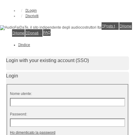
Login
Iscriviti
Posts toplist
Home
FAQ
Home
Donations
Indice
Login with your existing account (SSO)
Login
Nome utente:
Password:
Ho dimenticato la password