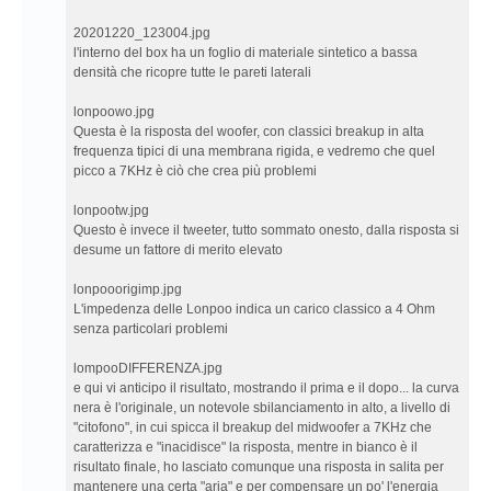
20201220_123004.jpg
l'interno del box ha un foglio di materiale sintetico a bassa
densità che ricopre tutte le pareti laterali
lonpoowo.jpg
Questa è la risposta del woofer, con classici breakup in alta
frequenza tipici di una membrana rigida, e vedremo che quel
picco a 7KHz è ciò che crea più problemi
lonpootw.jpg
Questo è invece il tweeter, tutto sommato onesto, dalla risposta si
desume un fattore di merito elevato
lonpooorigimp.jpg
L'impedenza delle Lonpoo indica un carico classico a 4 Ohm
senza particolari problemi
lompooDIFFERENZA.jpg
e qui vi anticipo il risultato, mostrando il prima e il dopo... la curva
nera è l'originale, un notevole sbilanciamento in alto, a livello di
"citofono", in cui spicca il breakup del midwoofer a 7KHz che
caratterizza e "inacidisce" la risposta, mentre in bianco è il
risultato finale, ho lasciato comunque una risposta in salita per
mantenere una certa "aria" e per compensare un po' l'energia