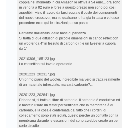
coppia nel momento in cui Amazon le offriva a 54 euro... ora sono
in vendita a 82 euro e forse a questo prezzo non sono poi così
appetibili, visto il lavoro da farci sopra e il costo dei componenti
del nuovo crossover, ma se qualcuno le ha già in casa e volesse
procedere ecco qui le istruzioni passo passo.
Partiamo dall'analisi delle base di partenza.
Si tratta di due diffusori di piccole dimensioni in carico reflex con
un woofer da 4" in tessuto di carbonio (!) e un tweeter a cupola
da 1"
20210306_185123.jpg
La cassettina sul tavolo operatorio...
20201223_202317.jpg
Un primo piano del woofer, incredibile ma vero si tratta realmente
di un materiale intrecciato, ma sarà carbonio?...
20201223_202841.jpg
Ebbene si, si tratta di fibre di carbonio, il carbonio è conduttivo ed
è bastato usare un tester per verificare che la membrana è di
carbonio, e la cosa è confermata dal fatto che i cordini di
collegamento sono stati isolati, questo perchè un contatto con la
membrana durante le escursioni del cono avrebbe creato un bel
corto circuito