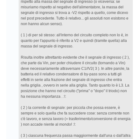
rispetto alla massa del segnale di ingresso (o viceversa: se
misuriamo rispetto al negativo dell'alimentatore, la massa del
segnale di ingresso si trova a -V2 rispetto a quello, come dicevo
nel post precedente. Tutto è relativo... gli assoluti non esistono e
non hanno alcun senso).
( 1 ) di per sé stesso: all'interno del circuito completo non lo è, in
quanto per l'appunto è riferito a V2 e quindi (tramite quella) alla
massa del segnale di ingresso.
Risulta inoltre altrettanto evidente che il segnale di ingresso ( 2 ),
che parte da Vin, per poter chiudere il circuito (tornando a Vin)
deve necessariamente attraversare C1//V2( 3 ). In altre parole, la
batteria ed il relativo condensatore di by-pass sono a tutti gli
effetti in serie alla frazione del segnale di ingresso che entra
nella griglia , ovvero in serie alla griglia. Tanto quanto lo è L3. La
posizione che hanno nel circuito ("prima" o "dopo" il triodo) non
ha nessuna importanza . :!:
( 2 ) la corrente di segnale: per piccola che possa essere, è
sempre e solo quella che fa succedere cose: senza corrente non
c'è lavoro, e senza lavoro (= trasferimento/conversione di energia
) non accade niente al mondo! :!:
( 3 ) ciascuna frequenza passa maggiormente dall'una o dall'altra