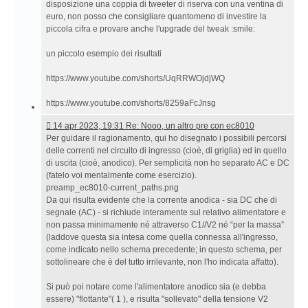
disposizione una coppia di tweeter di riserva con una ventina di
euro, non posso che consigliare quantomeno di investire la
piccola cifra e provare anche l'upgrade del tweak :smile:
un piccolo esempio dei risultati
https://www.youtube.com/shorts/UqRRWOjdjWQ
https://www.youtube.com/shorts/8259aFcJnsg
14
14 apr 2023, 19:31 Re: Nooo, un altro pre con ec8010
apr
Per guidare il ragionamento, qui ho disegnato i possibili percorsi
2023,
delle correnti nel circuito di ingresso (cioè, di griglia) ed in quello
19:31 Re:
di uscita (cioè, anodico). Per semplicità non ho separato AC e DC
Nooo,
(fatelo voi mentalmente come esercizio).
un
preamp_ec8010-current_paths.png
altro
Da qui risulta evidente che la corrente anodica - sia DC che di
pre
segnale (AC) - si richiude interamente sul relativo alimentatore e
con
non passa minimamente né attraverso C1//V2 né “per la massa”
ec8010
(laddove questa sia intesa come quella connessa all'ingresso,
come indicato nello schema precedente; in questo schema, per
sottolineare che è del tutto irrilevante, non l'ho indicata affatto).
Si può poi notare come l'alimentatore anodico sia (e debba
essere) "flottante"( 1 ), e risulta "sollevato" della tensione V2