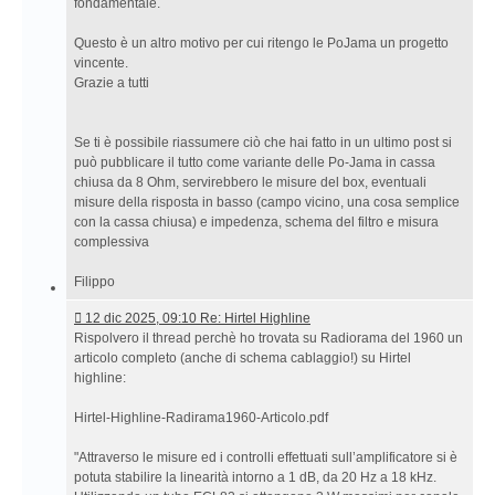
fondamentale.
Questo è un altro motivo per cui ritengo le PoJama un progetto
vincente.
Grazie a tutti
Se ti è possibile riassumere ciò che hai fatto in un ultimo post si
può pubblicare il tutto come variante delle Po-Jama in cassa
chiusa da 8 Ohm, servirebbero le misure del box, eventuali
misure della risposta in basso (campo vicino, una cosa semplice
con la cassa chiusa) e impedenza, schema del filtro e misura
complessiva
Filippo
12
12 dic 2025, 09:10 Re: Hirtel Highline
dic
Rispolvero il thread perchè ho trovata su Radiorama del 1960 un
2025,
articolo completo (anche di schema cablaggio!) su Hirtel
09:10 Re:
highline:
Hirtel
Highline
Hirtel-Highline-Radirama1960-Articolo.pdf
"Attraverso le misure ed i controlli effettuati sull’amplificatore si è
potuta stabilire la linearità intorno a 1 dB, da 20 Hz a 18 kHz.