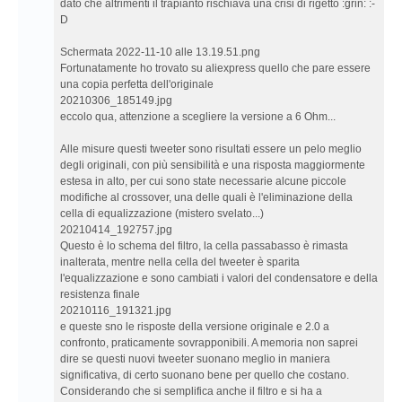
dato che altrimenti il trapianto rischiava una crisi di rigetto :grin: :-
D
Schermata 2022-11-10 alle 13.19.51.png
Fortunatamente ho trovato su aliexpress quello che pare essere
una copia perfetta dell'originale
20210306_185149.jpg
eccolo qua, attenzione a scegliere la versione a 6 Ohm...
Alle misure questi tweeter sono risultati essere un pelo meglio
degli originali, con più sensibilità e una risposta maggiormente
estesa in alto, per cui sono state necessarie alcune piccole
modifiche al crossover, una delle quali è l'eliminazione della
cella di equalizzazione (mistero svelato...)
20210414_192757.jpg
Questo è lo schema del filtro, la cella passabasso è rimasta
inalterata, mentre nella cella del tweeter è sparita
l'equalizzazione e sono cambiati i valori del condensatore e della
resistenza finale
20210116_191321.jpg
e queste sno le risposte della versione originale e 2.0 a
confronto, praticamente sovrapponibili. A memoria non saprei
dire se questi nuovi tweeter suonano meglio in maniera
significativa, di certo suonano bene per quello che costano.
Considerando che si semplifica anche il filtro e si ha a