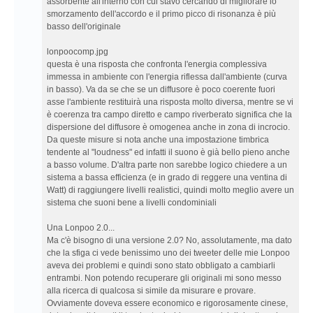
assorbente all'interno con cui stavo cercando di migliorare lo
smorzamento dell'accordo e il primo picco di risonanza è più
basso dell'originale
lonpoocomp.jpg
questa è una risposta che confronta l'energia complessiva
immessa in ambiente con l'energia riflessa dall'ambiente (curva
in basso). Va da se che se un diffusore è poco coerente fuori
asse l'ambiente restituirà una risposta molto diversa, mentre se vi
è coerenza tra campo diretto e campo riverberato significa che la
dispersione del diffusore è omogenea anche in zona di incrocio.
Da queste misure si nota anche una impostazione timbrica
tendente al "loudness" ed infatti il suono è già bello pieno anche
a basso volume. D'altra parte non sarebbe logico chiedere a un
sistema a bassa efficienza (e in grado di reggere una ventina di
Watt) di raggiungere livelli realistici, quindi molto meglio avere un
sistema che suoni bene a livelli condominiali
Una Lonpoo 2.0...
Ma c'è bisogno di una versione 2.0? No, assolutamente, ma dato
che la sfiga ci vede benissimo uno dei tweeter delle mie Lonpoo
aveva dei problemi e quindi sono stato obbligato a cambiarli
entrambi. Non potendo recuperare gli originali mi sono messo
alla ricerca di qualcosa si simile da misurare e provare.
Ovviamente doveva essere economico e rigorosamente cinese,