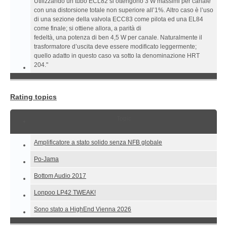
Utilizzando un tubo ECL82 si ottengono 3 W massimi per canale
con una distorsione totale non superiore all’1%. Altro caso è l’uso
di una sezione della valvola ECC83 come pilota ed una EL84
come finale; si ottiene allora, a parità di
fedeltà, una potenza di ben 4,5 W per canale. Naturalmente il
trasformatore d’uscita deve essere modificato leggermente;
quello adatto in questo caso va sotto la denominazione HRT
204."
Rating topics
Topic
Amplificatore a stato solido senza NFB globale
Po-Jama
Bottom Audio 2017
Lonpoo LP42 TWEAK!
Sono stato a HighEnd Vienna 2026