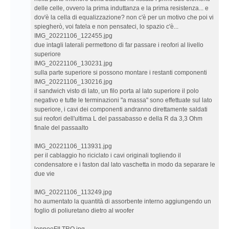
delle celle, ovvero la prima induttanza e la prima resistenza... e
dov'è la cella di equalizzazione? non c'è per un motivo che poi vi
spiegherò, voi fatela e non pensateci, lo spazio c'è...
IMG_20221106_122455.jpg
due intagli laterali permettono di far passare i reofori al livello
superiore
IMG_20221106_130231.jpg
sulla parte superiore si possono montare i restanti componenti
IMG_20221106_130216.jpg
il sandwich visto di lato, un filo porta al lato superiore il polo
negativo e tutte le terminazioni "a massa" sono effettuate sul lato
superiore, i cavi dei componenti andranno direttamente saldati
sui reofori dell'ultima L del passabasso e della R da 3,3 Ohm
finale del passaalto
IMG_20221106_113931.jpg
per il cablaggio ho riciclato i cavi originali togliendo il
condensatore e i faston dal lato vaschetta in modo da separare le
due vie
IMG_20221106_113249.jpg
ho aumentato la quantità di assorbente interno aggiungendo un
foglio di poliuretano dietro al woofer