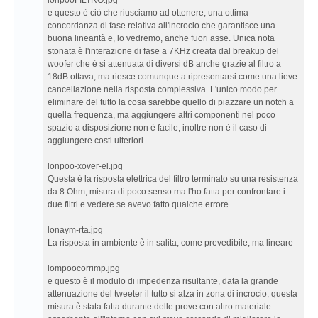
lonpooFILTRO.jpg
e questo è ciò che riusciamo ad ottenere, una ottima
concordanza di fase relativa all'incrocio che garantisce una
buona linearità e, lo vedremo, anche fuori asse. Unica nota
stonata è l'interazione di fase a 7KHz creata dal breakup del
woofer che è si attenuata di diversi dB anche grazie al filtro a
18dB ottava, ma riesce comunque a ripresentarsi come una lieve
cancellazione nella risposta complessiva. L'unico modo per
eliminare del tutto la cosa sarebbe quello di piazzare un notch a
quella frequenza, ma aggiungere altri componenti nel poco
spazio a disposizione non è facile, inoltre non è il caso di
aggiungere costi ulteriori...
lonpoo-xover-el.jpg
Questa è la risposta elettrica del filtro terminato su una resistenza
da 8 Ohm, misura di poco senso ma l'ho fatta per confrontare i
due filtri e vedere se avevo fatto qualche errore
lonaym-rta.jpg
La risposta in ambiente è in salita, come prevedibile, ma lineare
lompoocorrimp.jpg
e questo è il modulo di impedenza risultante, data la grande
attenuazione del tweeter il tutto si alza in zona di incrocio, questa
misura è stata fatta durante delle prove con altro materiale