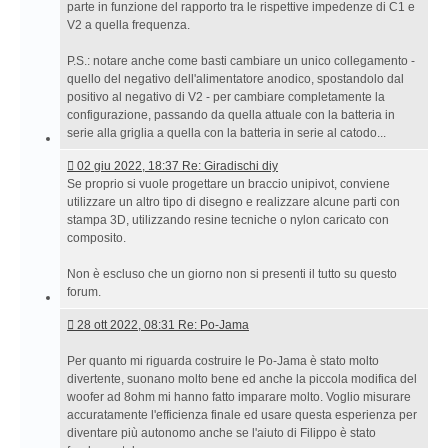
parte in funzione del rapporto tra le rispettive impedenze di C1 e
V2 a quella frequenza.
P.S.: notare anche come basti cambiare un unico collegamento -
quello del negativo dell'alimentatore anodico, spostandolo dal
positivo al negativo di V2 - per cambiare completamente la
configurazione, passando da quella attuale con la batteria in
serie alla griglia a quella con la batteria in serie al catodo...
02
02 giu 2022, 18:37 Re: Giradischi diy
giu
Se proprio si vuole progettare un braccio unipivot, conviene
2022,
utilizzare un altro tipo di disegno e realizzare alcune parti con
18:37 Re:
stampa 3D, utilizzando resine tecniche o nylon caricato con
Giradischi
composito.
diy
Non è escluso che un giorno non si presenti il tutto su questo
forum.
28
28 ott 2022, 08:31 Re: Po-Jama
ott
2022,
Per quanto mi riguarda costruire le Po-Jama è stato molto
08:31 Re:
divertente, suonano molto bene ed anche la piccola modifica del
Po-
woofer ad 8ohm mi hanno fatto imparare molto. Voglio misurare
Jama
accuratamente l'efficienza finale ed usare questa esperienza per
diventare più autonomo anche se l'aiuto di Filippo è stato