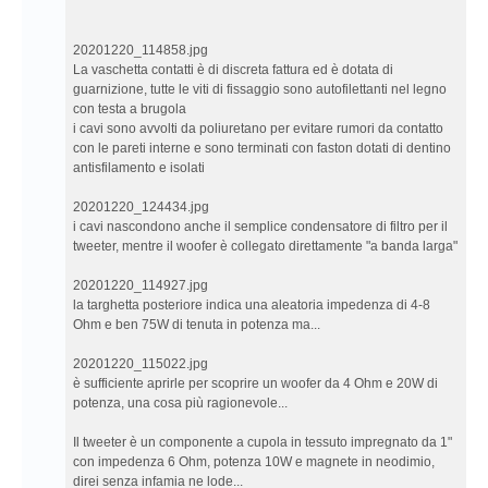
20201220_114858.jpg
La vaschetta contatti è di discreta fattura ed è dotata di
guarnizione, tutte le viti di fissaggio sono autofilettanti nel legno
con testa a brugola
i cavi sono avvolti da poliuretano per evitare rumori da contatto
con le pareti interne e sono terminati con faston dotati di dentino
antisfilamento e isolati
20201220_124434.jpg
i cavi nascondono anche il semplice condensatore di filtro per il
tweeter, mentre il woofer è collegato direttamente "a banda larga"
20201220_114927.jpg
la targhetta posteriore indica una aleatoria impedenza di 4-8
Ohm e ben 75W di tenuta in potenza ma...
20201220_115022.jpg
è sufficiente aprirle per scoprire un woofer da 4 Ohm e 20W di
potenza, una cosa più ragionevole...
Il tweeter è un componente a cupola in tessuto impregnato da 1"
con impedenza 6 Ohm, potenza 10W e magnete in neodimio,
direi senza infamia ne lode...