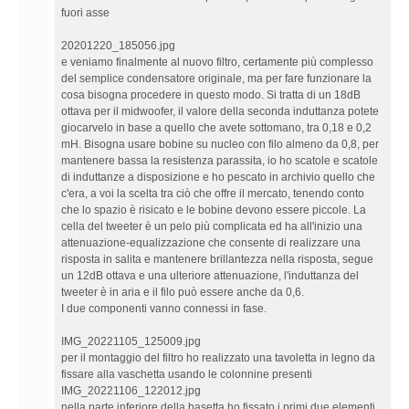
fuori asse
20201220_185056.jpg
e veniamo finalmente al nuovo filtro, certamente più complesso
del semplice condensatore originale, ma per fare funzionare la
cosa bisogna procedere in questo modo. Si tratta di un 18dB
ottava per il midwoofer, il valore della seconda induttanza potete
giocarvelo in base a quello che avete sottomano, tra 0,18 e 0,2
mH. Bisogna usare bobine su nucleo con filo almeno da 0,8, per
mantenere bassa la resistenza parassita, io ho scatole e scatole
di induttanze a disposizione e ho pescato in archivio quello che
c'era, a voi la scelta tra ciò che offre il mercato, tenendo conto
che lo spazio è risicato e le bobine devono essere piccole. La
cella del tweeter è un pelo più complicata ed ha all'inizio una
attenuazione-equalizzazione che consente di realizzare una
risposta in salita e mantenere brillantezza nella risposta, segue
un 12dB ottava e una ulteriore attenuazione, l'induttanza del
tweeter è in aria e il filo può essere anche da 0,6.
I due componenti vanno connessi in fase.
IMG_20221105_125009.jpg
per il montaggio del filtro ho realizzato una tavoletta in legno da
fissare alla vaschetta usando le colonnine presenti
IMG_20221106_122012.jpg
nella parte inferiore della basetta ho fissato i primi due elementi