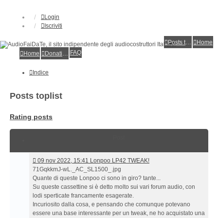
Login
Iscriviti
Posts toplist
Home
FAQ
Home
Donations
Indice
Posts toplist
Rating posts
Post
09
09 nov 2022, 15:41 Lonpoo LP42 TWEAK!
nov
71GqkkmJ-wL._AC_SL1500_.jpg
2022,
Quante di queste Lonpoo ci sono in giro? tante...
15:41 Lonpoo
Su queste cassettine si è detto molto sui vari forum audio, con
LP42
lodi sperticate francamente esagerate.
TWEAK!
Incuriosito dalla cosa, e pensando che comunque potevano
essere una base interessante per un tweak, ne ho acquistato una