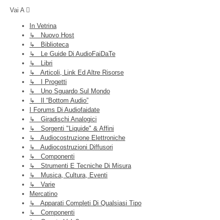
Vai A
In Vetrina
↳ Nuovo Host
↳ Biblioteca
↳ Le Guide Di AudioFaiDaTe
↳ Libri
↳ Articoli, Link Ed Altre Risorse
↳ I Progetti
↳ Uno Sguardo Sul Mondo
↳ Il “Bottom Audio”
I Forums Di Audiofaidate
↳ Giradischi Analogici
↳ Sorgenti "liquide" & Affini
↳ Audiocostruzione Elettroniche
↳ Audiocostruzioni Diffusori
↳ Componenti
↳ Strumenti E Tecniche Di Misura
↳ Musica, Cultura, Eventi
↳ Varie
Mercatino
↳ Apparati Completi Di Qualsiasi Tipo
↳ Componenti