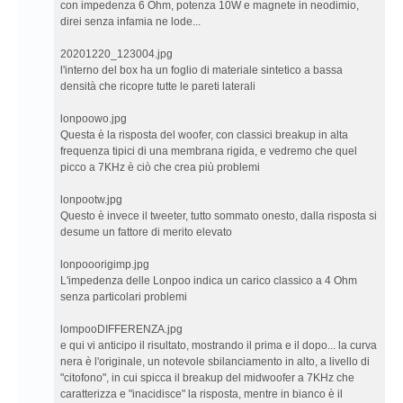
con impedenza 6 Ohm, potenza 10W e magnete in neodimio,
direi senza infamia ne lode...
20201220_123004.jpg
l'interno del box ha un foglio di materiale sintetico a bassa
densità che ricopre tutte le pareti laterali
lonpoowo.jpg
Questa è la risposta del woofer, con classici breakup in alta
frequenza tipici di una membrana rigida, e vedremo che quel
picco a 7KHz è ciò che crea più problemi
lonpootw.jpg
Questo è invece il tweeter, tutto sommato onesto, dalla risposta si
desume un fattore di merito elevato
lonpooorigimp.jpg
L'impedenza delle Lonpoo indica un carico classico a 4 Ohm
senza particolari problemi
lompooDIFFERENZA.jpg
e qui vi anticipo il risultato, mostrando il prima e il dopo... la curva
nera è l'originale, un notevole sbilanciamento in alto, a livello di
"citofono", in cui spicca il breakup del midwoofer a 7KHz che
caratterizza e "inacidisce" la risposta, mentre in bianco è il