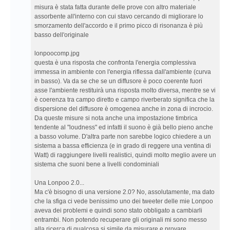
misura è stata fatta durante delle prove con altro materiale
assorbente all'interno con cui stavo cercando di migliorare lo
smorzamento dell'accordo e il primo picco di risonanza è più
basso dell'originale
lonpoocomp.jpg
questa è una risposta che confronta l'energia complessiva
immessa in ambiente con l'energia riflessa dall'ambiente (curva
in basso). Va da se che se un diffusore è poco coerente fuori
asse l'ambiente restituirà una risposta molto diversa, mentre se vi
è coerenza tra campo diretto e campo riverberato significa che la
dispersione del diffusore è omogenea anche in zona di incrocio.
Da queste misure si nota anche una impostazione timbrica
tendente al "loudness" ed infatti il suono è già bello pieno anche
a basso volume. D'altra parte non sarebbe logico chiedere a un
sistema a bassa efficienza (e in grado di reggere una ventina di
Watt) di raggiungere livelli realistici, quindi molto meglio avere un
sistema che suoni bene a livelli condominiali
Una Lonpoo 2.0...
Ma c'è bisogno di una versione 2.0? No, assolutamente, ma dato
che la sfiga ci vede benissimo uno dei tweeter delle mie Lonpoo
aveva dei problemi e quindi sono stato obbligato a cambiarli
entrambi. Non potendo recuperare gli originali mi sono messo
alla ricerca di qualcosa si simile da misurare e provare.