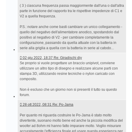
( 3 ) ciascuna frequenza passa maggiormente dall'una o dall'altra
parte in funzione del rapporto tra le rispettive impedenze di C1 e
V2 a quella frequenza.
P.S.: notare anche come basti cambiare un unico collegamento -
quello del negativo dell'alimentatore anodico, spostandolo dal
positivo al negativo di V2 - per cambiare completamente la
configurazione, passando da quella attuale con la batteria in
serie alla griglia a quella con la batteria in serie al catodo...
02
02 giu 2022, 18:37 Re: Giradischi diy
giu
Se proprio si vuole progettare un braccio unipivot, conviene
2022,
utilizzare un altro tipo di disegno e realizzare alcune parti con
18:37 Re:
stampa 3D, utilizzando resine tecniche o nylon caricato con
Giradischi
composito.
diy
Non è escluso che un giorno non si presenti il tutto su questo
forum.
28
28 ott 2022, 08:31 Re: Po-Jama
ott
2022,
Per quanto mi riguarda costruire le Po-Jama è stato molto
08:31 Re:
divertente, suonano molto bene ed anche la piccola modifica del
Po-
woofer ad 8ohm mi hanno fatto imparare molto. Voglio misurare
Jama
accuratamente l'efficienza finale ed usare questa esperienza per