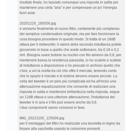
risultato finale, ho lasciato comunque una risposta in salita per
mantenere una certa "aria" e per compensare un po' l'energia
fuori asse
20201220_185056.jpg
e veniamo finalmente al nuovo filtro, certamente più complesso
del semplice condensatore originale, ma per fare funzionare la
cosa bisogna procedere in questo modo. Si tratta di un 18dB
ottava per il midwoofer, il valore della seconda induttanza potete
giocarvelo in base a quello che avete sottomano, tra 0,18 e 0,2
mH. Bisogna usare bobine su nucleo con filo almeno da 0,8, per
mantenere bassa la resistenza parassita, io ho scatole e scatole
di induttanze a disposizione e ho pescato in archivio quello che
c'era, a voi la scelta tra ciò che offre il mercato, tenendo conto
che lo spazio è risicato e le bobine devono essere piccole. La
cella del tweeter è un pelo più complicata ed ha all'inizio una
attenuazione-equalizzazione che consente di realizzare una
risposta in salita e mantenere brillantezza nella risposta, segue
un 12dB ottava e una ulteriore attenuazione, l'induttanza del
tweeter è in aria e il filo può essere anche da 0,6.
I due componenti vanno connessi in fase.
IMG_20221105_125009.jpg
per il montaggio del filtro ho realizzato una tavoletta in legno da
fissare alla vaschetta usando le colonnine presenti