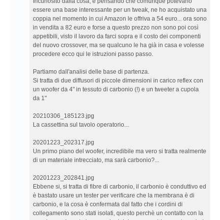
TWEAK!
Incuriosito dalla cosa, e pensando che comunque potevano
essere una base interessante per un tweak, ne ho acquistato una
coppia nel momento in cui Amazon le offriva a 54 euro... ora sono
in vendita a 82 euro e forse a questo prezzo non sono poi così
appetibili, visto il lavoro da farci sopra e il costo dei componenti
del nuovo crossover, ma se qualcuno le ha già in casa e volesse
procedere ecco qui le istruzioni passo passo.
Partiamo dall'analisi delle base di partenza.
Si tratta di due diffusori di piccole dimensioni in carico reflex con
un woofer da 4" in tessuto di carbonio (!) e un tweeter a cupola
da 1"
20210306_185123.jpg
La cassettina sul tavolo operatorio...
20201223_202317.jpg
Un primo piano del woofer, incredibile ma vero si tratta realmente
di un materiale intrecciato, ma sarà carbonio?...
20201223_202841.jpg
Ebbene si, si tratta di fibre di carbonio, il carbonio è conduttivo ed
è bastato usare un tester per verificare che la membrana è di
carbonio, e la cosa è confermata dal fatto che i cordini di
collegamento sono stati isolati, questo perchè un contatto con la