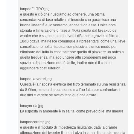
lonpooFILTRO.jpg
e questo è ciò che riusciamo ad ottenere, una ottima
concordanza di fase relativa all'incrocio che garantisce una
buona linearità e, lo vedremo, anche fuori asse. Unica nota
stonata è l'interazione di fase a 7KHz creata dal breakup del
woofer che è si attenuata di diversi dB anche grazie al filtro a
18dB ottava, ma riesce comunque a ripresentarsi come una lieve
cancellazione nella risposta complessiva. L'unico modo per
eliminare del tutto la cosa sarebbe quello di piazzare un notch a
quella frequenza, ma aggiungere altri componenti nel poco
spazio a disposizione non è facile, inoltre non è il caso di
aggiungere costi ulteriori...
lonpoo-xover-el.jpg
Questa è la risposta elettrica del filtro terminato su una resistenza
da 8 Ohm, misura di poco senso ma l'ho fatta per confrontare i
due filtri e vedere se avevo fatto qualche errore
lonaym-rta.jpg
La risposta in ambiente è in salita, come prevedibile, ma lineare
lompoocorrimp.jpg
e questo è il modulo di impedenza risultante, data la grande
attenuazione del tweeter il tutto si alza in zona di incrocio, questa