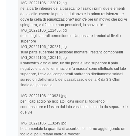
IMG_20221106_122012.jpg
nella parte inferiore della basetta ho fissato i primi due elementi
delle celle, ovvero la prima induttanza e la prima resistenza... e
dov'è la cella di equalizzazione? non c'è per un motivo che poi vi
spiegherò, voi fatela e non pensateci, lo spazio c'è...
IMG_20221106_122455.jpg
due intagli laterali permettono di far passare i reofori al livello
superiore
IMG_20221106_130231.jpg
sulla parte superiore si possono montare i restanti componenti
IMG_20221106_130216.jpg
il sandwich visto di lato, un filo porta al lato superiore il polo
negativo e tutte le terminazioni "a massa" sono effettuate sul lato
superiore, i cavi dei componenti andranno direttamente saldati
sui reofori dell'ultima L del passabasso e della R da 3,3 Ohm
finale del passaalto
IMG_20221106_113931.jpg
per il cablaggio ho riciclato i cavi originali togliendo il
condensatore e i faston dal lato vaschetta in modo da separare le
due vie
IMG_20221106_113249.jpg
ho aumentato la quantità di assorbente interno aggiungendo un
foglio di poliuretano dietro al woofer