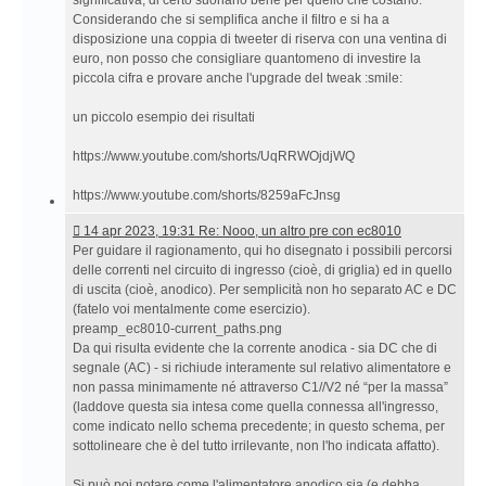
significativa, di certo suonano bene per quello che costano.
Considerando che si semplifica anche il filtro e si ha a
disposizione una coppia di tweeter di riserva con una ventina di
euro, non posso che consigliare quantomeno di investire la
piccola cifra e provare anche l'upgrade del tweak :smile:
un piccolo esempio dei risultati
https://www.youtube.com/shorts/UqRRWOjdjWQ
https://www.youtube.com/shorts/8259aFcJnsg
14
14 apr 2023, 19:31 Re: Nooo, un altro pre con ec8010
apr
Per guidare il ragionamento, qui ho disegnato i possibili percorsi
2023,
delle correnti nel circuito di ingresso (cioè, di griglia) ed in quello
19:31 Re:
di uscita (cioè, anodico). Per semplicità non ho separato AC e DC
Nooo,
(fatelo voi mentalmente come esercizio).
un
preamp_ec8010-current_paths.png
altro
Da qui risulta evidente che la corrente anodica - sia DC che di
pre
segnale (AC) - si richiude interamente sul relativo alimentatore e
con
non passa minimamente né attraverso C1//V2 né “per la massa”
ec8010
(laddove questa sia intesa come quella connessa all'ingresso,
come indicato nello schema precedente; in questo schema, per
sottolineare che è del tutto irrilevante, non l'ho indicata affatto).
Si può poi notare come l'alimentatore anodico sia (e debba