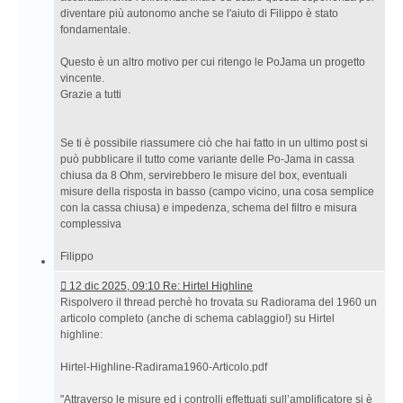
diventare più autonomo anche se l'aiuto di Filippo è stato
fondamentale.
Questo è un altro motivo per cui ritengo le PoJama un progetto
vincente.
Grazie a tutti
Se ti è possibile riassumere ciò che hai fatto in un ultimo post si
può pubblicare il tutto come variante delle Po-Jama in cassa
chiusa da 8 Ohm, servirebbero le misure del box, eventuali
misure della risposta in basso (campo vicino, una cosa semplice
con la cassa chiusa) e impedenza, schema del filtro e misura
complessiva
Filippo
12
12 dic 2025, 09:10 Re: Hirtel Highline
dic
Rispolvero il thread perchè ho trovata su Radiorama del 1960 un
2025,
articolo completo (anche di schema cablaggio!) su Hirtel
09:10 Re:
highline:
Hirtel
Highline
Hirtel-Highline-Radirama1960-Articolo.pdf
"Attraverso le misure ed i controlli effettuati sull’amplificatore si è