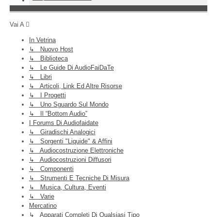
Vai A
In Vetrina
↳ Nuovo Host
↳ Biblioteca
↳ Le Guide Di AudioFaiDaTe
↳ Libri
↳ Articoli, Link Ed Altre Risorse
↳ I Progetti
↳ Uno Sguardo Sul Mondo
↳ Il “Bottom Audio”
I Forums Di Audiofaidate
↳ Giradischi Analogici
↳ Sorgenti "liquide" & Affini
↳ Audiocostruzione Elettroniche
↳ Audiocostruzioni Diffusori
↳ Componenti
↳ Strumenti E Tecniche Di Misura
↳ Musica, Cultura, Eventi
↳ Varie
Mercatino
↳ Apparati Completi Di Qualsiasi Tipo