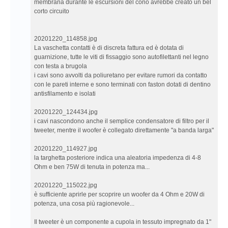
membrana durante le escursioni del cono avrebbe creato un bel
corto circuito
20201220_114858.jpg
La vaschetta contatti è di discreta fattura ed è dotata di
guarnizione, tutte le viti di fissaggio sono autofilettanti nel legno
con testa a brugola
i cavi sono avvolti da poliuretano per evitare rumori da contatto
con le pareti interne e sono terminati con faston dotati di dentino
antisfilamento e isolati
20201220_124434.jpg
i cavi nascondono anche il semplice condensatore di filtro per il
tweeter, mentre il woofer è collegato direttamente "a banda larga"
20201220_114927.jpg
la targhetta posteriore indica una aleatoria impedenza di 4-8
Ohm e ben 75W di tenuta in potenza ma...
20201220_115022.jpg
è sufficiente aprirle per scoprire un woofer da 4 Ohm e 20W di
potenza, una cosa più ragionevole...
Il tweeter è un componente a cupola in tessuto impregnato da 1"