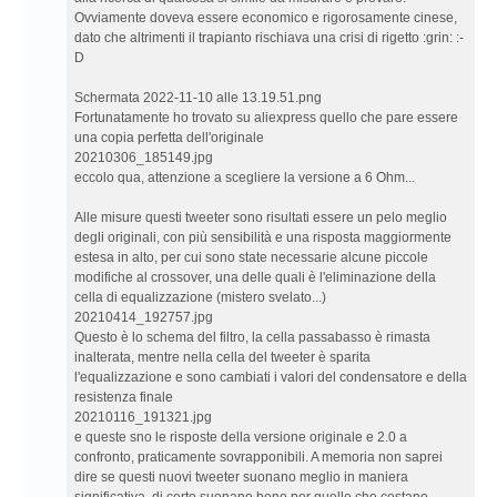
Ovviamente doveva essere economico e rigorosamente cinese,
dato che altrimenti il trapianto rischiava una crisi di rigetto :grin: :-
D
Schermata 2022-11-10 alle 13.19.51.png
Fortunatamente ho trovato su aliexpress quello che pare essere
una copia perfetta dell'originale
20210306_185149.jpg
eccolo qua, attenzione a scegliere la versione a 6 Ohm...
Alle misure questi tweeter sono risultati essere un pelo meglio
degli originali, con più sensibilità e una risposta maggiormente
estesa in alto, per cui sono state necessarie alcune piccole
modifiche al crossover, una delle quali è l'eliminazione della
cella di equalizzazione (mistero svelato...)
20210414_192757.jpg
Questo è lo schema del filtro, la cella passabasso è rimasta
inalterata, mentre nella cella del tweeter è sparita
l'equalizzazione e sono cambiati i valori del condensatore e della
resistenza finale
20210116_191321.jpg
e queste sno le risposte della versione originale e 2.0 a
confronto, praticamente sovrapponibili. A memoria non saprei
dire se questi nuovi tweeter suonano meglio in maniera