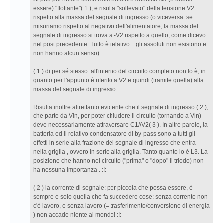
essere) "flottante"( 1 ), e risulta "sollevato" della tensione V2
rispetto alla massa del segnale di ingresso (o viceversa: se
misuriamo rispetto al negativo dell'alimentatore, la massa del
segnale di ingresso si trova a -V2 rispetto a quello, come dicevo
nel post precedente. Tutto è relativo... gli assoluti non esistono e
non hanno alcun senso).
( 1 ) di per sé stesso: all'interno del circuito completo non lo è, in
quanto per l'appunto è riferito a V2 e quindi (tramite quella) alla
massa del segnale di ingresso.
Risulta inoltre altrettanto evidente che il segnale di ingresso ( 2 ),
che parte da Vin, per poter chiudere il circuito (tornando a Vin)
deve necessariamente attraversare C1//V2( 3 ). In altre parole, la
batteria ed il relativo condensatore di by-pass sono a tutti gli
effetti in serie alla frazione del segnale di ingresso che entra
nella griglia , ovvero in serie alla griglia. Tanto quanto lo è L3. La
posizione che hanno nel circuito ("prima" o "dopo" il triodo) non
ha nessuna importanza . :!:
( 2 ) la corrente di segnale: per piccola che possa essere, è
sempre e solo quella che fa succedere cose: senza corrente non
c'è lavoro, e senza lavoro (= trasferimento/conversione di energia
) non accade niente al mondo! :!: