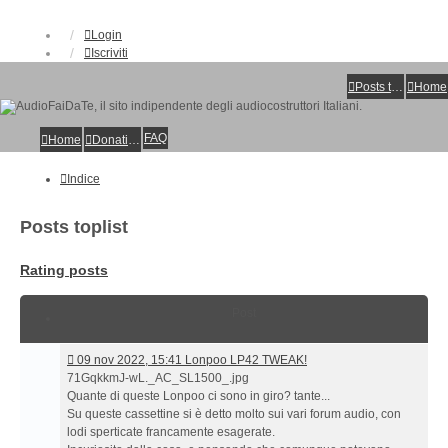
Login
Iscriviti
Posts toplist
Home
FAQ
Home
Donations
Indice
Posts toplist
Rating posts
Post
09
09 nov 2022, 15:41 Lonpoo LP42 TWEAK!
nov
71GqkkmJ-wL._AC_SL1500_.jpg
2022,
Quante di queste Lonpoo ci sono in giro? tante...
15:41 Lonpoo
Su queste cassettine si è detto molto sui vari forum audio, con
LP42
lodi sperticate francamente esagerate.