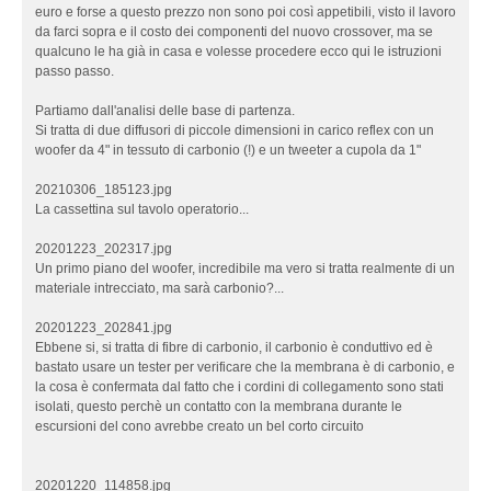
2
euro e forse a questo prezzo non sono poi così appetibili, visto il lavoro
,
da farci sopra e il costo dei componenti del nuovo crossover, ma se
1
qualcuno le ha già in casa e volesse procedere ecco qui le istruzioni
5
passo passo.
:
4
Partiamo dall'analisi delle base di partenza.
1
Si tratta di due diffusori di piccole dimensioni in carico reflex con un
woofer da 4" in tessuto di carbonio (!) e un tweeter a cupola da 1"
L
o
20210306_185123.jpg
n
La cassettina sul tavolo operatorio...
p
o
20201223_202317.jpg
o
Un primo piano del woofer, incredibile ma vero si tratta realmente di un
L
materiale intrecciato, ma sarà carbonio?...
P
4
20201223_202841.jpg
2
Ebbene si, si tratta di fibre di carbonio, il carbonio è conduttivo ed è
T
bastato usare un tester per verificare che la membrana è di carbonio, e
W
la cosa è confermata dal fatto che i cordini di collegamento sono stati
E
isolati, questo perchè un contatto con la membrana durante le
A
escursioni del cono avrebbe creato un bel corto circuito
K
!
20201220_114858.jpg