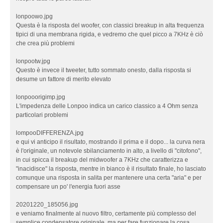
lonpoowo.jpg
Questa è la risposta del woofer, con classici breakup in alta frequenza
tipici di una membrana rigida, e vedremo che quel picco a 7KHz è ciò
che crea più problemi
lonpootw.jpg
Questo è invece il tweeter, tutto sommato onesto, dalla risposta si
desume un fattore di merito elevato
lonpooorigimp.jpg
L'impedenza delle Lonpoo indica un carico classico a 4 Ohm senza
particolari problemi
lompooDIFFERENZA.jpg
e qui vi anticipo il risultato, mostrando il prima e il dopo... la curva nera
è l'originale, un notevole sbilanciamento in alto, a livello di "citofono",
in cui spicca il breakup del midwoofer a 7KHz che caratterizza e
"inacidisce" la risposta, mentre in bianco è il risultato finale, ho lasciato
comunque una risposta in salita per mantenere una certa "aria" e per
compensare un po' l'energia fuori asse
20201220_185056.jpg
e veniamo finalmente al nuovo filtro, certamente più complesso del
semplice condensatore originale, ma per fare funzionare la cosa