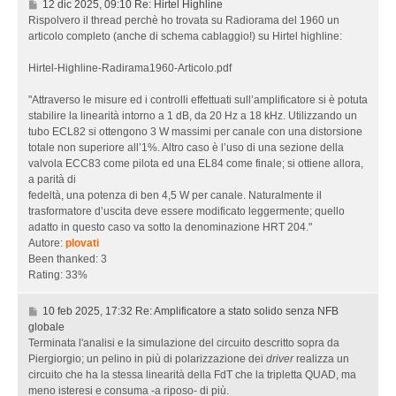
1
12 dic 2025, 09:10 Re: Hirtel Highline
2
Rispolvero il thread perchè ho trovata su Radiorama del 1960 un
d
articolo completo (anche di schema cablaggio!) su Hirtel highline:
i
c
Hirtel-Highline-Radirama1960-Articolo.pdf
2
0
"Attraverso le misure ed i controlli effettuati sull’amplificatore si è potuta
2
stabilire la linearità intorno a 1 dB, da 20 Hz a 18 kHz. Utilizzando un
5
tubo ECL82 si ottengono 3 W massimi per canale con una distorsione
,
totale non superiore all’1%. Altro caso è l’uso di una sezione della
0
valvola ECC83 come pilota ed una EL84 come finale; si ottiene allora,
9
a parità di
:
fedeltà, una potenza di ben 4,5 W per canale. Naturalmente il
1
trasformatore d’uscita deve essere modificato leggermente; quello
0
adatto in questo caso va sotto la denominazione HRT 204."
Autore:
plovati
R
Been thanked: 3
e
Rating: 33%
:
H
1
10 feb 2025, 17:32 Re: Amplificatore a stato solido senza NFB
i
0
globale
r
f
Terminata l'analisi e la simulazione del circuito descritto sopra da
t
e
Piergiorgio; un pelino in più di polarizzazione dei
driver
realizza un
e
b
circuito che ha la stessa linearità della FdT che la tripletta QUAD, ma
l
2
meno isteresi e consuma -a riposo- di più.