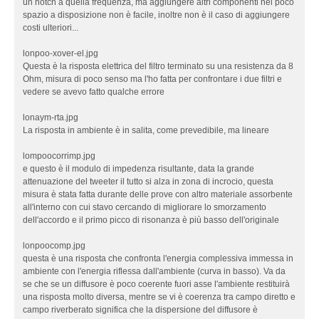
un notch a quella frequenza, ma aggiungere altri componenti nel poco
spazio a disposizione non è facile, inoltre non è il caso di aggiungere
costi ulteriori...
lonpoo-xover-el.jpg
Questa è la risposta elettrica del filtro terminato su una resistenza da 8
Ohm, misura di poco senso ma l'ho fatta per confrontare i due filtri e
vedere se avevo fatto qualche errore
lonaym-rta.jpg
La risposta in ambiente è in salita, come prevedibile, ma lineare
lompoocorrimp.jpg
e questo è il modulo di impedenza risultante, data la grande
attenuazione del tweeter il tutto si alza in zona di incrocio, questa
misura è stata fatta durante delle prove con altro materiale assorbente
all'interno con cui stavo cercando di migliorare lo smorzamento
dell'accordo e il primo picco di risonanza è più basso dell'originale
lonpoocomp.jpg
questa è una risposta che confronta l'energia complessiva immessa in
ambiente con l'energia riflessa dall'ambiente (curva in basso). Va da
se che se un diffusore è poco coerente fuori asse l'ambiente restituirà
una risposta molto diversa, mentre se vi è coerenza tra campo diretto e
campo riverberato significa che la dispersione del diffusore è