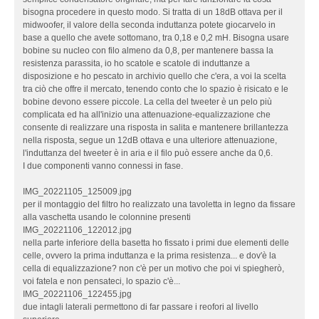
bisogna procedere in questo modo. Si tratta di un 18dB ottava per il
midwoofer, il valore della seconda induttanza potete giocarvelo in
base a quello che avete sottomano, tra 0,18 e 0,2 mH. Bisogna usare
bobine su nucleo con filo almeno da 0,8, per mantenere bassa la
resistenza parassita, io ho scatole e scatole di induttanze a
disposizione e ho pescato in archivio quello che c'era, a voi la scelta
tra ciò che offre il mercato, tenendo conto che lo spazio è risicato e le
bobine devono essere piccole. La cella del tweeter è un pelo più
complicata ed ha all'inizio una attenuazione-equalizzazione che
consente di realizzare una risposta in salita e mantenere brillantezza
nella risposta, segue un 12dB ottava e una ulteriore attenuazione,
l'induttanza del tweeter è in aria e il filo può essere anche da 0,6.
I due componenti vanno connessi in fase.
IMG_20221105_125009.jpg
per il montaggio del filtro ho realizzato una tavoletta in legno da fissare
alla vaschetta usando le colonnine presenti
IMG_20221106_122012.jpg
nella parte inferiore della basetta ho fissato i primi due elementi delle
celle, ovvero la prima induttanza e la prima resistenza... e dov'è la
cella di equalizzazione? non c'è per un motivo che poi vi spiegherò,
voi fatela e non pensateci, lo spazio c'è...
IMG_20221106_122455.jpg
due intagli laterali permettono di far passare i reofori al livello