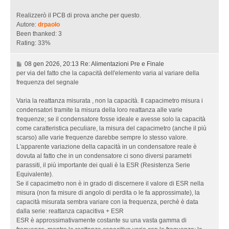
H
0
i
2
Realizzerò il PCB di prova anche per questo.
g
5
Autore:
drpaolo
h
,
Been thanked: 3
l
1
Rating: 33%
i
7
n
:
0
08 gen 2026, 20:13 Re: Alimentazioni Pre e Finale
e
3
8
per via del fatto che la capacità dell'elemento varia al variare della
2
g
frequenza del segnale
e
R
n
Varia la reattanza misurata , non la capacità. Il capacimetro misura i
e
2
condensatori tramite la misura della loro reattanza alle varie
:
0
frequenze; se il condensatore fosse ideale e avesse solo la capacità
A
2
come caratteristica peculiare, la misura del capacimetro (anche il più
m
6
scarso) alle varie frequenze darebbe sempre lo stesso valore.
p
,
L'apparente variazione della capacità in un condensatore reale è
l
2
dovuta al fatto che in un condensatore ci sono diversi parametri
i
0
parassiti, il più importante dei quali è la ESR (Resistenza Serie
f
:
Equivalente).
i
1
Se il capacimetro non è in grado di discernere il valore di ESR nella
c
3
misura (non fa misure di angolo di perdita o le fa approssimate), la
a
capacità misurata sembra variare con la frequenza, perchè è data
t
R
dalla serie: reattanza capacitiva + ESR
o
e
ESR è approssimativamente costante su una vasta gamma di
r