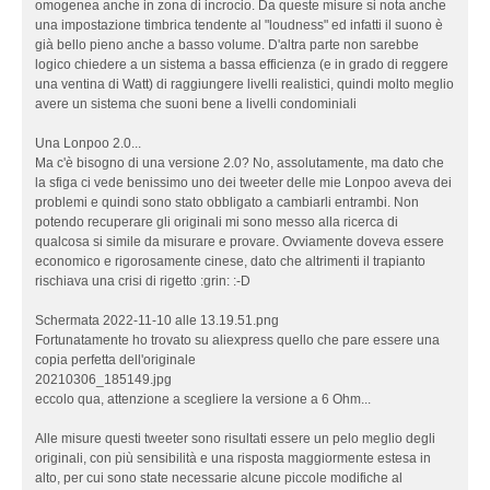
omogenea anche in zona di incrocio. Da queste misure si nota anche
una impostazione timbrica tendente al "loudness" ed infatti il suono è
già bello pieno anche a basso volume. D'altra parte non sarebbe
logico chiedere a un sistema a bassa efficienza (e in grado di reggere
una ventina di Watt) di raggiungere livelli realistici, quindi molto meglio
avere un sistema che suoni bene a livelli condominiali
Una Lonpoo 2.0...
Ma c'è bisogno di una versione 2.0? No, assolutamente, ma dato che
la sfiga ci vede benissimo uno dei tweeter delle mie Lonpoo aveva dei
problemi e quindi sono stato obbligato a cambiarli entrambi. Non
potendo recuperare gli originali mi sono messo alla ricerca di
qualcosa si simile da misurare e provare. Ovviamente doveva essere
economico e rigorosamente cinese, dato che altrimenti il trapianto
rischiava una crisi di rigetto :grin: :-D
Schermata 2022-11-10 alle 13.19.51.png
Fortunatamente ho trovato su aliexpress quello che pare essere una
copia perfetta dell'originale
20210306_185149.jpg
eccolo qua, attenzione a scegliere la versione a 6 Ohm...
Alle misure questi tweeter sono risultati essere un pelo meglio degli
originali, con più sensibilità e una risposta maggiormente estesa in
alto, per cui sono state necessarie alcune piccole modifiche al