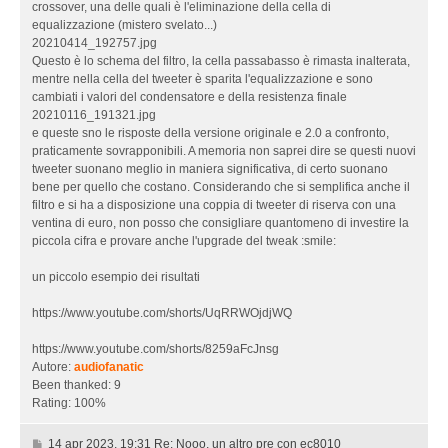
crossover, una delle quali è l'eliminazione della cella di
equalizzazione (mistero svelato...)
20210414_192757.jpg
Questo è lo schema del filtro, la cella passabasso è rimasta inalterata,
mentre nella cella del tweeter è sparita l'equalizzazione e sono
cambiati i valori del condensatore e della resistenza finale
20210116_191321.jpg
e queste sno le risposte della versione originale e 2.0 a confronto,
praticamente sovrapponibili. A memoria non saprei dire se questi nuovi
tweeter suonano meglio in maniera significativa, di certo suonano
bene per quello che costano. Considerando che si semplifica anche il
filtro e si ha a disposizione una coppia di tweeter di riserva con una
ventina di euro, non posso che consigliare quantomeno di investire la
piccola cifra e provare anche l'upgrade del tweak :smile:
un piccolo esempio dei risultati
https://www.youtube.com/shorts/UqRRWOjdjWQ
https://www.youtube.com/shorts/8259aFcJnsg
Autore:
audiofanatic
Been thanked: 9
Rating: 100%
1
14 apr 2023, 19:31 Re: Nooo, un altro pre con ec8010