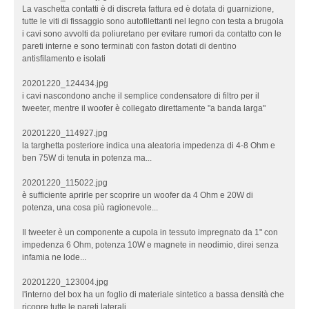
La vaschetta contatti è di discreta fattura ed è dotata di guarnizione,
tutte le viti di fissaggio sono autofilettanti nel legno con testa a brugola
i cavi sono avvolti da poliuretano per evitare rumori da contatto con le
pareti interne e sono terminati con faston dotati di dentino
antisfilamento e isolati
20201220_124434.jpg
i cavi nascondono anche il semplice condensatore di filtro per il
tweeter, mentre il woofer è collegato direttamente "a banda larga"
20201220_114927.jpg
la targhetta posteriore indica una aleatoria impedenza di 4-8 Ohm e
ben 75W di tenuta in potenza ma...
20201220_115022.jpg
è sufficiente aprirle per scoprire un woofer da 4 Ohm e 20W di
potenza, una cosa più ragionevole...
Il tweeter è un componente a cupola in tessuto impregnato da 1" con
impedenza 6 Ohm, potenza 10W e magnete in neodimio, direi senza
infamia ne lode...
20201220_123004.jpg
l'interno del box ha un foglio di materiale sintetico a bassa densità che
ricopre tutte le pareti laterali