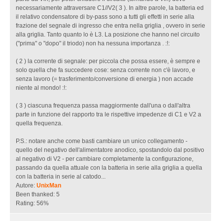
a
necessariamente attraversare C1//V2( 3 ). In altre parole, la batteria ed
l
il relativo condensatore di by-pass sono a tutti gli effetti in serie alla
t
frazione del segnale di ingresso che entra nella griglia , ovvero in serie
r
alla griglia. Tanto quanto lo è L3. La posizione che hanno nel circuito
o
("prima" o "dopo" il triodo) non ha nessuna importanza . :!:
p
r
( 2 ) la corrente di segnale: per piccola che possa essere, è sempre e
e
solo quella che fa succedere cose: senza corrente non c'è lavoro, e
c
senza lavoro (= trasferimento/conversione di energia ) non accade
o
niente al mondo! :!:
n
e
( 3 ) ciascuna frequenza passa maggiormente dall'una o dall'altra
c
parte in funzione del rapporto tra le rispettive impedenze di C1 e V2 a
8
quella frequenza.
0
1
P.S.: notare anche come basti cambiare un unico collegamento -
0
quello del negativo dell'alimentatore anodico, spostandolo dal positivo
al negativo di V2 - per cambiare completamente la configurazione,
passando da quella attuale con la batteria in serie alla griglia a quella
con la batteria in serie al catodo...
Autore:
UnixMan
Been thanked: 5
Rating: 56%