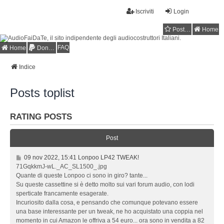
Iscriviti
Login
Posts toplist
Home
FAQ
Home
Donations
Indice
Posts toplist
RATING POSTS
Post
0
09 nov 2022, 15:41 Lonpoo LP42 TWEAK!
9
71GqkkmJ-wL._AC_SL1500_.jpg
n
Quante di queste Lonpoo ci sono in giro? tante...
o
Su queste cassettine si è detto molto sui vari forum audio, con lodi
v
sperticate francamente esagerate.
2
Incuriosito dalla cosa, e pensando che comunque potevano essere
0
una base interessante per un tweak, ne ho acquistato una coppia nel
2
momento in cui Amazon le offriva a 54 euro... ora sono in vendita a 82