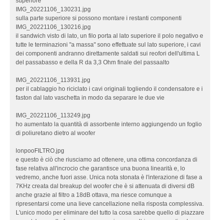
superiore
IMG_20221106_130231.jpg
sulla parte superiore si possono montare i restanti componenti
IMG_20221106_130216.jpg
il sandwich visto di lato, un filo porta al lato superiore il polo negativo e
tutte le terminazioni "a massa" sono effettuate sul lato superiore, i cavi
dei componenti andranno direttamente saldati sui reofori dell'ultima L
del passabasso e della R da 3,3 Ohm finale del passaalto
IMG_20221106_113931.jpg
per il cablaggio ho riciclato i cavi originali togliendo il condensatore e i
faston dal lato vaschetta in modo da separare le due vie
IMG_20221106_113249.jpg
ho aumentato la quantità di assorbente interno aggiungendo un foglio
di poliuretano dietro al woofer
lonpooFILTRO.jpg
e questo è ciò che riusciamo ad ottenere, una ottima concordanza di
fase relativa all'incrocio che garantisce una buona linearità e, lo
vedremo, anche fuori asse. Unica nota stonata è l'interazione di fase a
7KHz creata dal breakup del woofer che è si attenuata di diversi dB
anche grazie al filtro a 18dB ottava, ma riesce comunque a
ripresentarsi come una lieve cancellazione nella risposta complessiva.
L'unico modo per eliminare del tutto la cosa sarebbe quello di piazzare