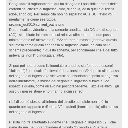
4
Per guidare il ragionamento, qui ho disegnato i possibili percorsi delle
a
correnti nel circuito di ingresso (cioè, di griglia) ed in quello di uscita
p
(cioè, anodico). Per semplicità non ho separato AC e DC (fatelo voi
r
mentalmente come esercizio).
2
preamp_ec8010-current_paths.png
0
Da qui risulta evidente che la corrente anodica - sia DC che di segnale
2
(AC) - si richiude interamente sul relativo alimentatore e non passa
3
minimamente né attraverso C1//V2 né “per la massa” (laddove questa
,
sia intesa come quella connessa all'ingresso, come indicato nello
1
schema precedente; in questo schema, per sottolineare che è del tutto
9
irrilevante, non l'ho indicata affatto).
:
3
Si può poi notare come l'alimentatore anodico sia (e debba essere)
1
"flottante"( 1 ), e risulta "sollevato" della tensione V2 rispetto alla massa
del segnale di ingresso (o viceversa: se misuriamo rispetto al negativo
R
dell'alimentatore, la massa del segnale di ingresso si trova a -V2
e
rispetto a quello, come dicevo nel post precedente. Tutto è relativo... gli
:
assoluti non esistono e non hanno alcun senso).
N
o
( 1 ) di per sé stesso: all'interno del circuito completo non lo è, in
o
quanto per l'appunto è riferito a V2 e quindi (tramite quella) alla massa
o
del segnale di ingresso.
,
u
Risulta inoltre altrettanto evidente che il segnale di ingresso ( 2 ), che
n
parte da Vin, per poter chiudere il circuito (tornando a Vin) deve