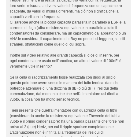
:
frequenze, mentre la reattanza capacitiva varia con la frequenza; la
e
A
loro serie, misurata a diversi valori di frequenza con un capacimetro
a
l
scadente, da valori di misura differenti, ma ciò non significa che la
s
i
capacità varii con la frequenza.
t
m
Ci sarebbe anche la piccola capacità parassita in parallelo a ESR e la
a
e
corrente di fuga (altra resistenza equivalente in parallelo a tutto il
t
n
condensatore) da considerare, ma un capacimetro da laboratorio o un
o
t
VNA le considera, il capacimetro di eBay no per cui si leggono, sui siti
s
a
stranieri, strafalcioni come quello di cui sopra.
o
z
l
i
Inoltre sul video relativo alle grandi capacità si dice di inserire, per
i
o
ogni condensatore usato nell'anodica, un altro di valore di 100nF: è
d
n
veramente utile inserirlo?
o
i
s
P
Se la cella di raddrizzamento fosse realizzata con diodi al silicio
e
r
questo potrebbe avere senso in maniera del tutto teorica, dato che
n
e
potrebbe attenuare di una dozzina di dB (o giù di li) i residui della
z
e
commutazione; dal momento che che nell'alimentatore usi diodi a
a
F
vuoto, la cosa non ha molto senso tecnico.
N
i
F
n
Tieni presente che quell'alimentatore con quadrupla cella di filtro
B
a
(considerando anche la resistenza equivalente Thevenin dei tubi a
g
l
vuoto e il primo condensatore) ha una banda passante che forse non
l
e
arriva ai 2 (due) Hertz, per cui il ripple sparisce completamente.
o
L'attenuazione non è infinita alla frequenza dei residui di
b