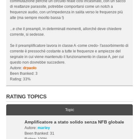
commutazione perchè un circuito reale così incasinato, con un sacco
a
di reattanze parassite, potrebbe comportarsi come un notch a
l
frequenze audio, con un'impedenza in salita verso le frequenze più
e
alte (ma sempre moolto bassa !)
...e che il preampli, in determinati momenti, allorché deve chiedere
corrente, si sedesse.
Se il preamplificatore lavora in classe A -come credo- l'assorbimento di
corrente è pressochè costante a tutte le frequenze e ampiezze del
segnale in cui viene mantenuto il funzionamento in classe A, per cui
questo non dovrebbe succedere.
Autore:
drpaolo
Been thanked: 3
Rating: 33%
RATING TOPICS
Topic
Amplificatore a stato solido senza NFB globale
Autore:
marley
Been thanked: 31