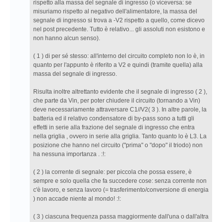
rispetto alla massa del segnale di ingresso (o viceversa: se
misuriamo rispetto al negativo dell'alimentatore, la massa del
segnale di ingresso si trova a -V2 rispetto a quello, come dicevo
nel post precedente. Tutto è relativo... gli assoluti non esistono e
non hanno alcun senso).
( 1 ) di per sé stesso: all'interno del circuito completo non lo è, in
quanto per l'appunto è riferito a V2 e quindi (tramite quella) alla
massa del segnale di ingresso.
Risulta inoltre altrettanto evidente che il segnale di ingresso ( 2 ),
che parte da Vin, per poter chiudere il circuito (tornando a Vin)
deve necessariamente attraversare C1//V2( 3 ). In altre parole, la
batteria ed il relativo condensatore di by-pass sono a tutti gli
effetti in serie alla frazione del segnale di ingresso che entra
nella griglia , ovvero in serie alla griglia. Tanto quanto lo è L3. La
posizione che hanno nel circuito ("prima" o "dopo" il triodo) non
ha nessuna importanza . :!:
( 2 ) la corrente di segnale: per piccola che possa essere, è
sempre e solo quella che fa succedere cose: senza corrente non
c'è lavoro, e senza lavoro (= trasferimento/conversione di energia
) non accade niente al mondo! :!:
( 3 ) ciascuna frequenza passa maggiormente dall'una o dall'altra