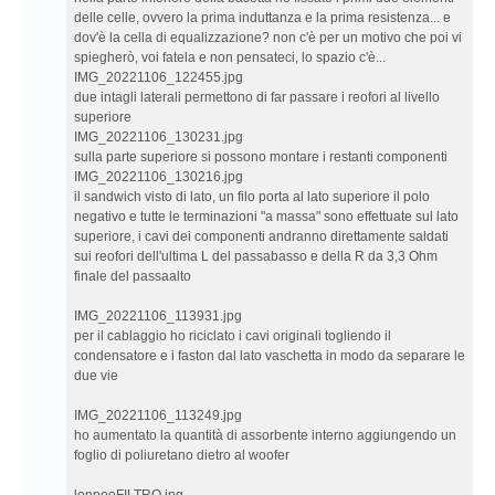
delle celle, ovvero la prima induttanza e la prima resistenza... e
dov'è la cella di equalizzazione? non c'è per un motivo che poi vi
spiegherò, voi fatela e non pensateci, lo spazio c'è...
IMG_20221106_122455.jpg
due intagli laterali permettono di far passare i reofori al livello
superiore
IMG_20221106_130231.jpg
sulla parte superiore si possono montare i restanti componenti
IMG_20221106_130216.jpg
il sandwich visto di lato, un filo porta al lato superiore il polo
negativo e tutte le terminazioni "a massa" sono effettuate sul lato
superiore, i cavi dei componenti andranno direttamente saldati
sui reofori dell'ultima L del passabasso e della R da 3,3 Ohm
finale del passaalto
IMG_20221106_113931.jpg
per il cablaggio ho riciclato i cavi originali togliendo il
condensatore e i faston dal lato vaschetta in modo da separare le
due vie
IMG_20221106_113249.jpg
ho aumentato la quantità di assorbente interno aggiungendo un
foglio di poliuretano dietro al woofer