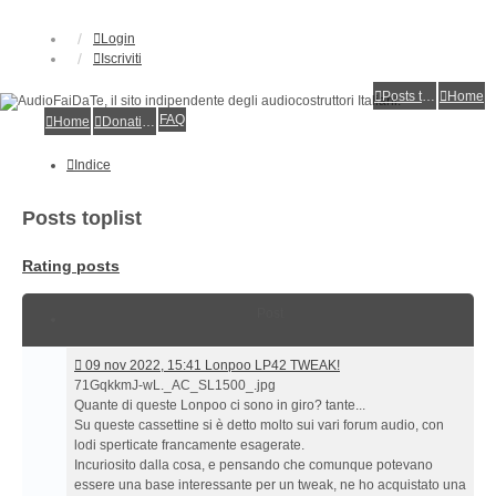
Login
Iscriviti
Posts toplist
Home
FAQ
Home
Donations
Indice
Posts toplist
Rating posts
Post
09
09 nov 2022, 15:41 Lonpoo LP42 TWEAK!
nov
71GqkkmJ-wL._AC_SL1500_.jpg
2022,
Quante di queste Lonpoo ci sono in giro? tante...
15:41 Lonpoo
Su queste cassettine si è detto molto sui vari forum audio, con
LP42
lodi sperticate francamente esagerate.
TWEAK!
Incuriosito dalla cosa, e pensando che comunque potevano
essere una base interessante per un tweak, ne ho acquistato una