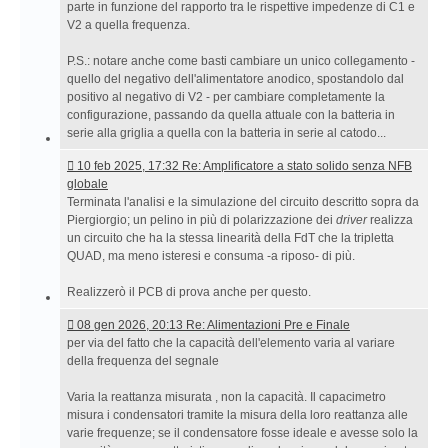
parte in funzione del rapporto tra le rispettive impedenze di C1 e
V2 a quella frequenza.
P.S.: notare anche come basti cambiare un unico collegamento -
quello del negativo dell'alimentatore anodico, spostandolo dal
positivo al negativo di V2 - per cambiare completamente la
configurazione, passando da quella attuale con la batteria in
serie alla griglia a quella con la batteria in serie al catodo...
10
10 feb 2025, 17:32 Re: Amplificatore a stato solido senza NFB
feb
globale
2025,
Terminata l'analisi e la simulazione del circuito descritto sopra da
17:32 Re:
Piergiorgio; un pelino in più di polarizzazione dei
driver
realizza
Amplificatore
un circuito che ha la stessa linearità della FdT che la tripletta
a
QUAD, ma meno isteresi e consuma -a riposo- di più.
stato
solido
Realizzerò il PCB di prova anche per questo.
senza
08
08 gen 2026, 20:13 Re: Alimentazioni Pre e Finale
NFB
gen
per via del fatto che la capacità dell'elemento varia al variare
globale
2026,
della frequenza del segnale
20:13 Re:
Alimentazioni
Varia la reattanza misurata , non la capacità. Il capacimetro
Pre
misura i condensatori tramite la misura della loro reattanza alle
e
varie frequenze; se il condensatore fosse ideale e avesse solo la