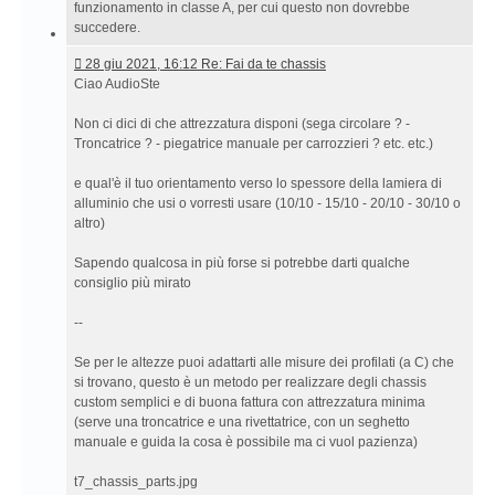
funzionamento in classe A, per cui questo non dovrebbe
succedere.
28
28 giu 2021, 16:12 Re: Fai da te chassis
giu
Ciao AudioSte
2021,
16:12 Re:
Non ci dici di che attrezzatura disponi (sega circolare ? -
Fai
Troncatrice ? - piegatrice manuale per carrozzieri ? etc. etc.)
da
te
e qual'è il tuo orientamento verso lo spessore della lamiera di
chassis
alluminio che usi o vorresti usare (10/10 - 15/10 - 20/10 - 30/10 o
altro)
Sapendo qualcosa in più forse si potrebbe darti qualche
consiglio più mirato
--
Se per le altezze puoi adattarti alle misure dei profilati (a C) che
si trovano, questo è un metodo per realizzare degli chassis
custom semplici e di buona fattura con attrezzatura minima
(serve una troncatrice e una rivettatrice, con un seghetto
manuale e guida la cosa è possibile ma ci vuol pazienza)
t7_chassis_parts.jpg