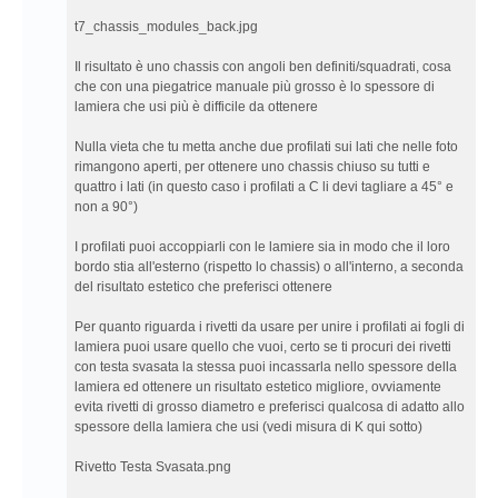
t7_chassis_modules_back.jpg
Il risultato è uno chassis con angoli ben definiti/squadrati, cosa
che con una piegatrice manuale più grosso è lo spessore di
lamiera che usi più è difficile da ottenere
Nulla vieta che tu metta anche due profilati sui lati che nelle foto
rimangono aperti, per ottenere uno chassis chiuso su tutti e
quattro i lati (in questo caso i profilati a C li devi tagliare a 45° e
non a 90°)
I profilati puoi accoppiarli con le lamiere sia in modo che il loro
bordo stia all'esterno (rispetto lo chassis) o all'interno, a seconda
del risultato estetico che preferisci ottenere
Per quanto riguarda i rivetti da usare per unire i profilati ai fogli di
lamiera puoi usare quello che vuoi, certo se ti procuri dei rivetti
con testa svasata la stessa puoi incassarla nello spessore della
lamiera ed ottenere un risultato estetico migliore, ovviamente
evita rivetti di grosso diametro e preferisci qualcosa di adatto allo
spessore della lamiera che usi (vedi misura di K qui sotto)
Rivetto Testa Svasata.png