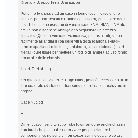
Rivetto a Strappo Testa Svasata.jpg
Per unire lo chassis ad un case in legno (vedi il caso di uno
chassis per una Testata o Combo da Chitarra) puoi usare degli
inserti filettati (ne esistono di varie misure 3MA - 4MA - 6MA etc.
etc.) e non è neanche obbligatorio acquistare un attrezzo
specifico (Qui una Versione Economica) per installarli, si può
facilmente arrangiarsi con delle viti a testa esagonale-dadi-
torrette spaziatrici o bulloni giuntabarre, stesso sistema (inserti
filettati) puoi usare per mettere un foglio di lamiera ad uso fondo
amovibile dello chassis
Inserti Filettati .jpg
per questo uso eviterei le "Cage Nuts", perché necessitano di un
foro quadrato ed i fori quadrati sono meno facili da realizzare in
proprio
Cage Nut.jpg
--
Dimenticavo , venditori tipo TubeTown vendono anche chassis
non forati che poi puoi customizzare per posizionare i
componenti, ce ne sono di non costosissimi e qualche volta ci