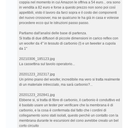
coppia nel momento in cui Amazon le offriva a 54 euro... ora sono
in vendita a 82 euro e forse a questo prezzo non sono poi così
appetibili, visto il lavoro da farci sopra e il costo dei componenti
del nuovo crossover, ma se qualcuno le ha già in casa e volesse
procedere ecco qui le istruzioni passo passo.
Partiamo dall'analisi delle base di partenza.
Si tratta di due diffusori di piccole dimensioni in carico reflex con
un woofer da 4" in tessuto di carbonio (!) e un tweeter a cupola
da 1"
20210306_185123.jpg
La cassettina sul tavolo operatorio...
20201223_202317.jpg
Un primo piano del woofer, incredibile ma vero si tratta realmente
di un materiale intrecciato, ma sarà carbonio?...
20201223_202841.jpg
Ebbene si, si tratta di fibre di carbonio, il carbonio è conduttivo ed
è bastato usare un tester per verificare che la membrana è di
carbonio, e la cosa è confermata dal fatto che i cordini di
collegamento sono stati isolati, questo perchè un contatto con la
membrana durante le escursioni del cono avrebbe creato un bel
corto circuito