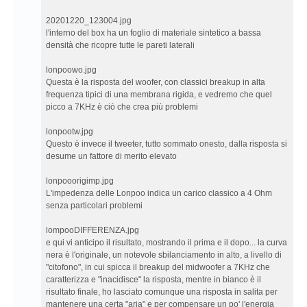
20201220_123004.jpg
l'interno del box ha un foglio di materiale sintetico a bassa
densità che ricopre tutte le pareti laterali
lonpoowo.jpg
Questa è la risposta del woofer, con classici breakup in alta
frequenza tipici di una membrana rigida, e vedremo che quel
picco a 7KHz è ciò che crea più problemi
lonpootw.jpg
Questo è invece il tweeter, tutto sommato onesto, dalla risposta si
desume un fattore di merito elevato
lonpooorigimp.jpg
L'impedenza delle Lonpoo indica un carico classico a 4 Ohm
senza particolari problemi
lompooDIFFERENZA.jpg
e qui vi anticipo il risultato, mostrando il prima e il dopo... la curva
nera è l'originale, un notevole sbilanciamento in alto, a livello di
"citofono", in cui spicca il breakup del midwoofer a 7KHz che
caratterizza e "inacidisce" la risposta, mentre in bianco è il
risultato finale, ho lasciato comunque una risposta in salita per
mantenere una certa "aria" e per compensare un po' l'energia