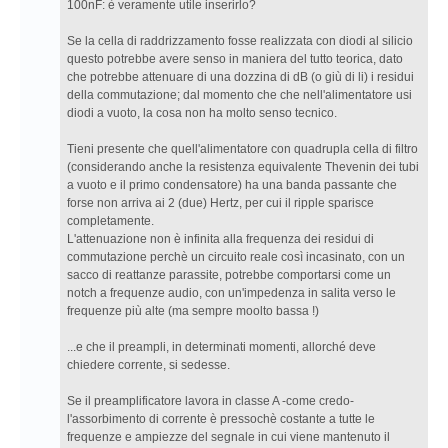
100nF: è veramente utile inserirlo?
Se la cella di raddrizzamento fosse realizzata con diodi al silicio
questo potrebbe avere senso in maniera del tutto teorica, dato
che potrebbe attenuare di una dozzina di dB (o giù di li) i residui
della commutazione; dal momento che che nell'alimentatore usi
diodi a vuoto, la cosa non ha molto senso tecnico.
Tieni presente che quell'alimentatore con quadrupla cella di filtro
(considerando anche la resistenza equivalente Thevenin dei tubi
a vuoto e il primo condensatore) ha una banda passante che
forse non arriva ai 2 (due) Hertz, per cui il ripple sparisce
completamente.
L'attenuazione non è infinita alla frequenza dei residui di
commutazione perchè un circuito reale così incasinato, con un
sacco di reattanze parassite, potrebbe comportarsi come un
notch a frequenze audio, con un'impedenza in salita verso le
frequenze più alte (ma sempre moolto bassa !)
...e che il preampli, in determinati momenti, allorché deve
chiedere corrente, si sedesse.
Se il preamplificatore lavora in classe A -come credo-
l'assorbimento di corrente è pressochè costante a tutte le
frequenze e ampiezze del segnale in cui viene mantenuto il