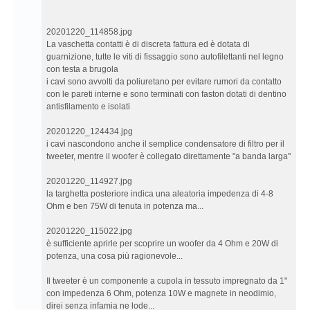
20201220_114858.jpg
La vaschetta contatti è di discreta fattura ed è dotata di
guarnizione, tutte le viti di fissaggio sono autofilettanti nel legno
con testa a brugola
i cavi sono avvolti da poliuretano per evitare rumori da contatto
con le pareti interne e sono terminati con faston dotati di dentino
antisfilamento e isolati
20201220_124434.jpg
i cavi nascondono anche il semplice condensatore di filtro per il
tweeter, mentre il woofer è collegato direttamente "a banda larga"
20201220_114927.jpg
la targhetta posteriore indica una aleatoria impedenza di 4-8
Ohm e ben 75W di tenuta in potenza ma...
20201220_115022.jpg
è sufficiente aprirle per scoprire un woofer da 4 Ohm e 20W di
potenza, una cosa più ragionevole...
Il tweeter è un componente a cupola in tessuto impregnato da 1"
con impedenza 6 Ohm, potenza 10W e magnete in neodimio,
direi senza infamia ne lode...