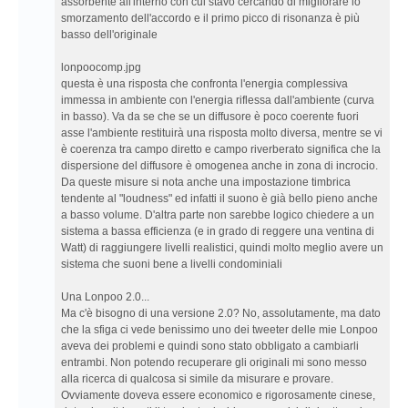
assorbente all'interno con cui stavo cercando di migliorare lo
smorzamento dell'accordo e il primo picco di risonanza è più
basso dell'originale
lonpoocomp.jpg
questa è una risposta che confronta l'energia complessiva
immessa in ambiente con l'energia riflessa dall'ambiente (curva
in basso). Va da se che se un diffusore è poco coerente fuori
asse l'ambiente restituirà una risposta molto diversa, mentre se vi
è coerenza tra campo diretto e campo riverberato significa che la
dispersione del diffusore è omogenea anche in zona di incrocio.
Da queste misure si nota anche una impostazione timbrica
tendente al "loudness" ed infatti il suono è già bello pieno anche
a basso volume. D'altra parte non sarebbe logico chiedere a un
sistema a bassa efficienza (e in grado di reggere una ventina di
Watt) di raggiungere livelli realistici, quindi molto meglio avere un
sistema che suoni bene a livelli condominiali
Una Lonpoo 2.0...
Ma c'è bisogno di una versione 2.0? No, assolutamente, ma dato
che la sfiga ci vede benissimo uno dei tweeter delle mie Lonpoo
aveva dei problemi e quindi sono stato obbligato a cambiarli
entrambi. Non potendo recuperare gli originali mi sono messo
alla ricerca di qualcosa si simile da misurare e provare.
Ovviamente doveva essere economico e rigorosamente cinese,