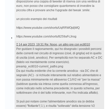
disposizione una coppia di tweeter di riserva con una ventina di
euro, non posso che consigliare quantomeno di investire la
piccola cifra e provare anche l'upgrade del tweak :smile:
un piccolo esempio dei risultati
https://www.youtube.com/shorts/UqRRWOjdjWQ
https://www.youtube.com/shorts/8259aFcJnsg
14
14 apr 2023, 19:31 Re: Nooo, un altro pre con ec8010
apr
Per guidare il ragionamento, qui ho disegnato i possibili percorsi
2023,
delle correnti nel circuito di ingresso (cioè, di griglia) ed in quello
19:31 Re:
di uscita (cioè, anodico). Per semplicità non ho separato AC e DC
Nooo,
(fatelo voi mentalmente come esercizio).
un
preamp_ec8010-current_paths.png
altro
Da qui risulta evidente che la corrente anodica - sia DC che di
pre
segnale (AC) - si richiude interamente sul relativo alimentatore e
con
non passa minimamente né attraverso C1//V2 né “per la massa”
ec8010
(laddove questa sia intesa come quella connessa all'ingresso,
come indicato nello schema precedente; in questo schema, per
sottolineare che è del tutto irrilevante, non l'ho indicata affatto).
Si può poi notare come l'alimentatore anodico sia (e debba
essere) "flottante"( 1 ), e risulta "sollevato" della tensione V2