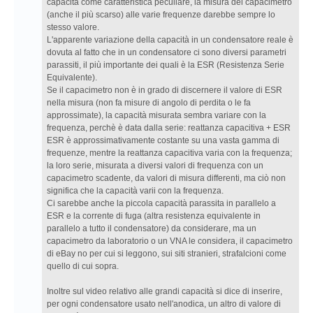
Finale
capacità come caratteristica peculiare, la misura del capacimetro
(anche il più scarso) alle varie frequenze darebbe sempre lo
stesso valore.
L'apparente variazione della capacità in un condensatore reale è
dovuta al fatto che in un condensatore ci sono diversi parametri
parassiti, il più importante dei quali è la ESR (Resistenza Serie
Equivalente).
Se il capacimetro non è in grado di discernere il valore di ESR
nella misura (non fa misure di angolo di perdita o le fa
approssimate), la capacità misurata sembra variare con la
frequenza, perchè è data dalla serie: reattanza capacitiva + ESR
ESR è approssimativamente costante su una vasta gamma di
frequenze, mentre la reattanza capacitiva varia con la frequenza;
la loro serie, misurata a diversi valori di frequenza con un
capacimetro scadente, da valori di misura differenti, ma ciò non
significa che la capacità varii con la frequenza.
Ci sarebbe anche la piccola capacità parassita in parallelo a
ESR e la corrente di fuga (altra resistenza equivalente in
parallelo a tutto il condensatore) da considerare, ma un
capacimetro da laboratorio o un VNA le considera, il capacimetro
di eBay no per cui si leggono, sui siti stranieri, strafalcioni come
quello di cui sopra.
Inoltre sul video relativo alle grandi capacità si dice di inserire,
per ogni condensatore usato nell'anodica, un altro di valore di