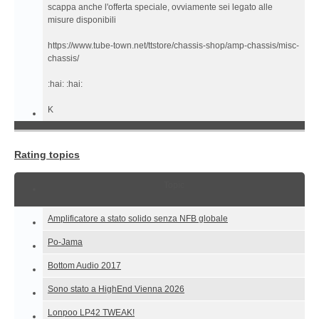
scappa anche l'offerta speciale, ovviamente sei legato alle
misure disponibili
https://www.tube-town.net/ttstore/chassis-shop/amp-chassis/misc-
chassis/
:hai: :hai:
K
Rating topics
Topic
Amplificatore a stato solido senza NFB globale
Po-Jama
Bottom Audio 2017
Sono stato a HighEnd Vienna 2026
Lonpoo LP42 TWEAK!