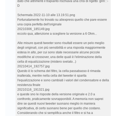
dato che altrimenti il trapianto rischiava una crisi di rigetto :grin: :-
D
Schermata 2022-11-10 alle 13.19.51.png
Fortunatamente ho trovato su aliexpress quello che pare essere
una copia perfetta dell'originale
20210306_185149.jpg
eccolo qua, attenzione a scegliere la versione a 6 Ohm...
Alle misure questi tweeter sono risultati essere un pelo meglio
degli originali, con più sensibilità e una risposta maggiormente
estesa in alto, per cui sono state necessarie alcune piccole
modifiche al crossover, una delle quali è l'eliminazione della
cella di equalizzazione (mistero svelato...)
20210414_192757.jpg
Questo è lo schema del filtro, la cella passabasso è rimasta
inalterata, mentre nella cella del tweeter è sparita
l'equalizzazione e sono cambiati i valori del condensatore e della
resistenza finale
20210116_191321.jpg
e queste sno le risposte della versione originale e 2.0 a
confronto, praticamente sovrapponibili. A memoria non saprei
dire se questi nuovi tweeter suonano meglio in maniera
significativa, di certo suonano bene per quello che costano.
Considerando che si semplifica anche il filtro e si ha a