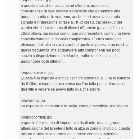
lonpooFILTRO.jpg
e questo è ciò che riusciamo ad ottenere, una ottima
concordanza di fase relativa all'incrocio che garantisce una
buona linearità e, lo vedremo, anche fuori asse. Unica nota
stonata è l'interazione di fase a 7KHz creata dal breakup del
woofer che è si attenuata di diversi dB anche grazie al filtro a
18dB ottava, ma riesce comunque a ripresentarsi come una lieve
cancellazione nella risposta complessiva. L'unico modo per
eliminare del tutto la cosa sarebbe quello di piazzare un notch a
quella frequenza, ma aggiungere altri componenti nel poco
spazio a disposizione non è facile, inoltre non è il caso di
aggiungere costi ulteriori...
lonpoo-xover-el.jpg
Questa è la risposta elettrica del filtro terminato su una resistenza
da 8 Ohm, misura di poco senso ma l'ho fatta per confrontare i
due filtri e vedere se avevo fatto qualche errore
lonaym-rta.jpg
La risposta in ambiente è in salita, come prevedibile, ma lineare
lompoocorrimp.jpg
e questo è il modulo di impedenza risultante, data la grande
attenuazione del tweeter il tutto si alza in zona di incrocio, questa
misura è stata fatta durante delle prove con altro materiale