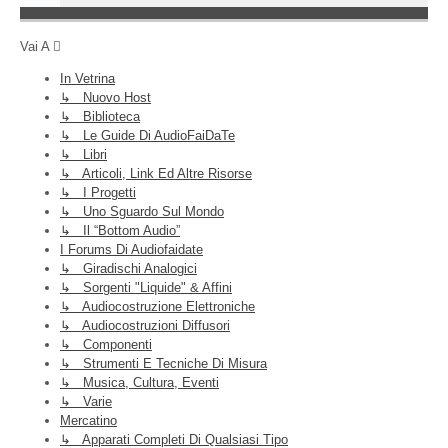
Vai A
In Vetrina
↳ Nuovo Host
↳ Biblioteca
↳ Le Guide Di AudioFaiDaTe
↳ Libri
↳ Articoli, Link Ed Altre Risorse
↳ I Progetti
↳ Uno Sguardo Sul Mondo
↳ Il “Bottom Audio”
I Forums Di Audiofaidate
↳ Giradischi Analogici
↳ Sorgenti "liquide" & Affini
↳ Audiocostruzione Elettroniche
↳ Audiocostruzioni Diffusori
↳ Componenti
↳ Strumenti E Tecniche Di Misura
↳ Musica, Cultura, Eventi
↳ Varie
Mercatino
↳ Apparati Completi Di Qualsiasi Tipo