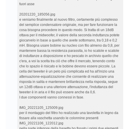
fuori asse
20201220_185056.jpg
e veniamo finalmente al nuovo filtro, certamente più complesso
del semplice condensatore originale, ma per fare funzionare la
cosa bisogna procedere in questo modo. Si tratta di un 18dB
ottava per il midwoofer, il valore della seconda induttanza potete
giocarvelo in base a quello che avete sottomano, tra 0,18 e 0,2
mH. Bisogna usare bobine su nucleo con filo almeno da 0,8, per
mantenere bassa la resistenza parassita, io ho scatole e scatole
di induttanze a disposizione e ho pescato in archivio quello che
c'era, a voi la scelta tra ciò che offre il mercato, tenendo conto
che lo spazio è risicato e le bobine devono essere piccole. La
cella del tweeter è un pelo più complicata ed ha all'inizio una
attenuazione-equalizzazione che consente di realizzare una
risposta in salita e mantenere brillantezza nella risposta, segue
un 12dB ottava e una ulteriore attenuazione, l'induttanza del
tweeter è in aria e il filo può essere anche da 0,6.
I due componenti vanno connessi in fase.
IMG_20221105_125009.jpg
per il montaggio del filtro ho realizzato una tavoletta in legno da
fissare alla vaschetta usando le colonnine presenti
IMG_20221106_122012.jpg
nella parte inferiore della basetta ho fissato i primi due elementi