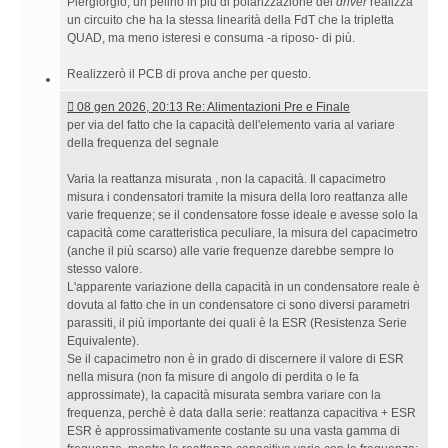
17:32 Re:
Piergiorgio; un pelino in più di polarizzazione dei
driver
realizza
Amplificatore
un circuito che ha la stessa linearità della FdT che la tripletta
a
QUAD, ma meno isteresi e consuma -a riposo- di più.
stato
solido
Realizzerò il PCB di prova anche per questo.
senza
08
08 gen 2026, 20:13 Re: Alimentazioni Pre e Finale
NFB
gen
per via del fatto che la capacità dell'elemento varia al variare
globale
2026,
della frequenza del segnale
20:13 Re:
Alimentazioni
Varia la reattanza misurata , non la capacità. Il capacimetro
Pre
misura i condensatori tramite la misura della loro reattanza alle
e
varie frequenze; se il condensatore fosse ideale e avesse solo la
Finale
capacità come caratteristica peculiare, la misura del capacimetro
(anche il più scarso) alle varie frequenze darebbe sempre lo
stesso valore.
L'apparente variazione della capacità in un condensatore reale è
dovuta al fatto che in un condensatore ci sono diversi parametri
parassiti, il più importante dei quali è la ESR (Resistenza Serie
Equivalente).
Se il capacimetro non è in grado di discernere il valore di ESR
nella misura (non fa misure di angolo di perdita o le fa
approssimate), la capacità misurata sembra variare con la
frequenza, perchè è data dalla serie: reattanza capacitiva + ESR
ESR è approssimativamente costante su una vasta gamma di