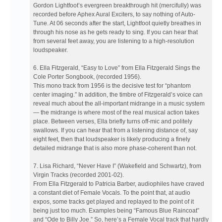
Gordon Lightfoot’s evergreen breakthrough hit (mercifully) was
recorded before Aphex Aural Exciters, to say nothing of Auto-
Tune. At 06 seconds after the start, Lightfoot quietly breathes in
through his nose as he gets ready to sing. If you can hear that
from several feet away, you are listening to a high-resolution
loudspeaker.
6. Ella Fitzgerald, “Easy to Love” from Ella Fitzgerald Sings the
Cole Porter Songbook, (recorded 1956).
This mono track from 1956 is the decisive test for “phantom
center imaging.” In addition, the timbre of Fitzgerald’s voice can
reveal much about the all-important midrange in a music system
— the midrange is where most of the real musical action takes
place. Between verses, Ella briefly turns off-mic and politely
swallows. If you can hear that from a listening distance of, say
eight feet, then that loudspeaker is likely producing a finely
detailed midrange that is also more phase-coherent than not.
7. Lisa Richard, “Never Have I” (Wakefield and Schwartz), from
Virgin Tracks (recorded 2001-02).
From Ella Fitzgerald to Patricia Barber, audiophiles have craved
a constant diet of Female Vocals. To the point that, at audio
expos, some tracks get played and replayed to the point of it
being just too much. Examples being “Famous Blue Raincoat”
and “Ode to Billy Joe.” So, here’s a Female Vocal track that hardly