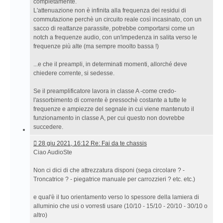
completamente.
L'attenuazione non è infinita alla frequenza dei residui di
commutazione perchè un circuito reale così incasinato, con un
sacco di reattanze parassite, potrebbe comportarsi come un
notch a frequenze audio, con un'impedenza in salita verso le
frequenze più alte (ma sempre moolto bassa !)
...e che il preampli, in determinati momenti, allorché deve
chiedere corrente, si sedesse.
Se il preamplificatore lavora in classe A -come credo-
l'assorbimento di corrente è pressochè costante a tutte le
frequenze e ampiezze del segnale in cui viene mantenuto il
funzionamento in classe A, per cui questo non dovrebbe
succedere.
28
28 giu 2021, 16:12 Re: Fai da te chassis
giu
Ciao AudioSte
2021,
16:12 Re:
Non ci dici di che attrezzatura disponi (sega circolare ? -
Fai
Troncatrice ? - piegatrice manuale per carrozzieri ? etc. etc.)
da
te
e qual'è il tuo orientamento verso lo spessore della lamiera di
chassis
alluminio che usi o vorresti usare (10/10 - 15/10 - 20/10 - 30/10 o
altro)