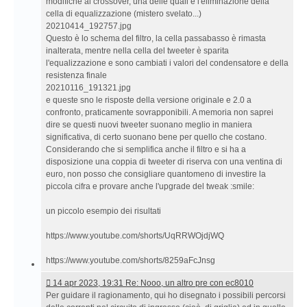
modifiche al crossover, una delle quali è l'eliminazione della
cella di equalizzazione (mistero svelato...)
20210414_192757.jpg
Questo è lo schema del filtro, la cella passabasso è rimasta
inalterata, mentre nella cella del tweeter è sparita
l'equalizzazione e sono cambiati i valori del condensatore e della
resistenza finale
20210116_191321.jpg
e queste sno le risposte della versione originale e 2.0 a
confronto, praticamente sovrapponibili. A memoria non saprei
dire se questi nuovi tweeter suonano meglio in maniera
significativa, di certo suonano bene per quello che costano.
Considerando che si semplifica anche il filtro e si ha a
disposizione una coppia di tweeter di riserva con una ventina di
euro, non posso che consigliare quantomeno di investire la
piccola cifra e provare anche l'upgrade del tweak :smile:
un piccolo esempio dei risultati
https://www.youtube.com/shorts/UqRRWOjdjWQ
https://www.youtube.com/shorts/8259aFcJnsg
14
14 apr 2023, 19:31 Re: Nooo, un altro pre con ec8010
apr
Per guidare il ragionamento, qui ho disegnato i possibili percorsi