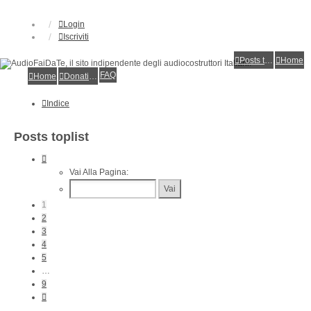
Login
Iscriviti
Posts toplist
Home
FAQ
Home
Donations
Indice
Posts toplist
Pagina
1
Vai Alla Pagina:
Di
21
1
2
3
4
5
…
9
Prossimo