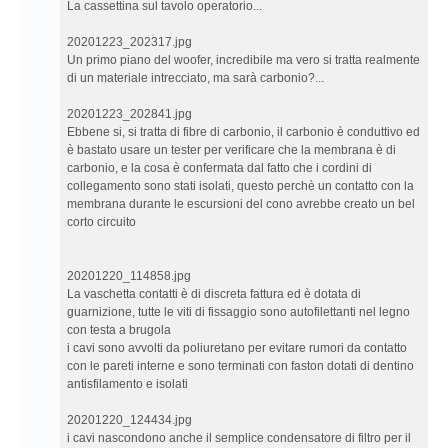
La cassettina sul tavolo operatorio...
20201223_202317.jpg
Un primo piano del woofer, incredibile ma vero si tratta realmente
di un materiale intrecciato, ma sarà carbonio?...
20201223_202841.jpg
Ebbene si, si tratta di fibre di carbonio, il carbonio è conduttivo ed
è bastato usare un tester per verificare che la membrana è di
carbonio, e la cosa è confermata dal fatto che i cordini di
collegamento sono stati isolati, questo perchè un contatto con la
membrana durante le escursioni del cono avrebbe creato un bel
corto circuito
20201220_114858.jpg
La vaschetta contatti è di discreta fattura ed è dotata di
guarnizione, tutte le viti di fissaggio sono autofilettanti nel legno
con testa a brugola
i cavi sono avvolti da poliuretano per evitare rumori da contatto
con le pareti interne e sono terminati con faston dotati di dentino
antisfilamento e isolati
20201220_124434.jpg
i cavi nascondono anche il semplice condensatore di filtro per il