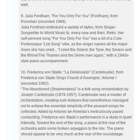
well.
9. Julia Fordham, “For You Only For You” (Fordham), from
Porcelain (recorded 1989).
Julia Fordham embraced a variety of styles, from Singer-
Songwriter to World Music to, every now and then, Retro. Her
self-penned song “For You Only For You” has a bit of a Cole-
Porteresque “List Song” vibe, as the singer names all the major
rivers she has cried... “I cried the Solent, the Tyne, the Severn and
the Rhine/The Thames and the Seine over again,” with a 1940s-
style piano accompaniment.
10. Frederica von Stade, “La Delaïssádo” (Canteloube), from
Frederica von Stade Sings Chants d‘Auvergne, Volume I
(recorded 1982).
“The Abandoned (Shepherdess)” is a folk-song orchestration by
Joseph Canteloube (1879-1957). Canteloube was a master of
orchestration, creating lush textures that nevertheless managed
not to eclipse the essential simplicity of the peasant songs he
collected. Aided by Antonio de Almeida’s meticulously paced
conducting, Frederica von Stade’s performance is a study in quiet
intensity. Toward the end of the song, a piano at the rear of the
orchestra adds some broken arpeggios to the mix. The piano
should appear to be very much at the rear of the soundstage.