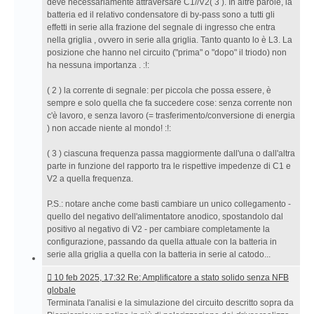
deve necessariamente attraversare C1//V2( 3 ). In altre parole, la
batteria ed il relativo condensatore di by-pass sono a tutti gli
effetti in serie alla frazione del segnale di ingresso che entra
nella griglia , ovvero in serie alla griglia. Tanto quanto lo è L3. La
posizione che hanno nel circuito ("prima" o "dopo" il triodo) non
ha nessuna importanza . :!:
( 2 ) la corrente di segnale: per piccola che possa essere, è
sempre e solo quella che fa succedere cose: senza corrente non
c'è lavoro, e senza lavoro (= trasferimento/conversione di energia
) non accade niente al mondo! :!:
( 3 ) ciascuna frequenza passa maggiormente dall'una o dall'altra
parte in funzione del rapporto tra le rispettive impedenze di C1 e
V2 a quella frequenza.
P.S.: notare anche come basti cambiare un unico collegamento -
quello del negativo dell'alimentatore anodico, spostandolo dal
positivo al negativo di V2 - per cambiare completamente la
configurazione, passando da quella attuale con la batteria in
serie alla griglia a quella con la batteria in serie al catodo...
10
10 feb 2025, 17:32 Re: Amplificatore a stato solido senza NFB
feb
globale
2025,
Terminata l'analisi e la simulazione del circuito descritto sopra da