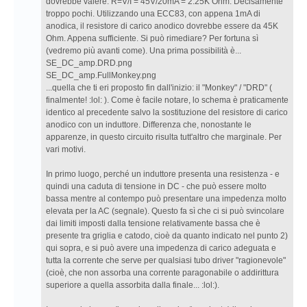
dovrebbe valere: R=V/I = 45V/20mA = 2.25K Ohm. Decisamente
troppo pochi. Utilizzando una ECC83, con appena 1mA di
anodica, il resistore di carico anodico dovrebbe essere da 45K
Ohm. Appena sufficiente. Si può rimediare? Per fortuna sì
(vedremo più avanti come). Una prima possibilità è...
SE_DC_amp.DRD.png
SE_DC_amp.FullMonkey.png
...quella che ti eri proposto fin dall'inizio: il "Monkey" / "DRD" (
finalmente! :lol: ). Come è facile notare, lo schema è praticamente
identico al precedente salvo la sostituzione del resistore di carico
anodico con un induttore. Differenza che, nonostante le
apparenze, in questo circuito risulta tutt'altro che marginale. Per
vari motivi.
In primo luogo, perché un induttore presenta una resistenza - e
quindi una caduta di tensione in DC - che può essere molto
bassa mentre al contempo può presentare una impedenza molto
elevata per la AC (segnale). Questo fa sì che ci si può svincolare
dai limiti imposti dalla tensione relativamente bassa che è
presente tra griglia e catodo, cioè da quanto indicato nel punto 2)
qui sopra, e si può avere una impedenza di carico adeguata e
tutta la corrente che serve per qualsiasi tubo driver "ragionevole"
(cioè, che non assorba una corrente paragonabile o addirittura
superiore a quella assorbita dalla finale... :lol:).