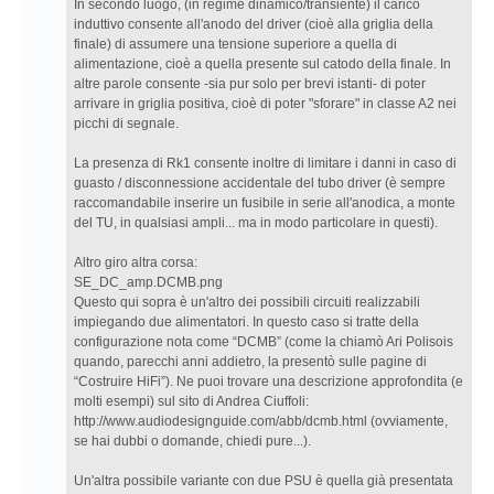
In secondo luogo, (in regime dinamico/transiente) il carico
induttivo consente all'anodo del driver (cioè alla griglia della
finale) di assumere una tensione superiore a quella di
alimentazione, cioè a quella presente sul catodo della finale. In
altre parole consente -sia pur solo per brevi istanti- di poter
arrivare in griglia positiva, cioè di poter "sforare" in classe A2 nei
picchi di segnale.
La presenza di Rk1 consente inoltre di limitare i danni in caso di
guasto / disconnessione accidentale del tubo driver (è sempre
raccomandabile inserire un fusibile in serie all'anodica, a monte
del TU, in qualsiasi ampli... ma in modo particolare in questi).
Altro giro altra corsa:
SE_DC_amp.DCMB.png
Questo qui sopra è un'altro dei possibili circuiti realizzabili
impiegando due alimentatori. In questo caso si tratte della
configurazione nota come “DCMB” (come la chiamò Ari Polisois
quando, parecchi anni addietro, la presentò sulle pagine di
“Costruire HiFi”). Ne puoi trovare una descrizione approfondita (e
molti esempi) sul sito di Andrea Ciuffoli:
http://www.audiodesignguide.com/abb/dcmb.html (ovviamente,
se hai dubbi o domande, chiedi pure...).
Un'altra possibile variante con due PSU è quella già presentata