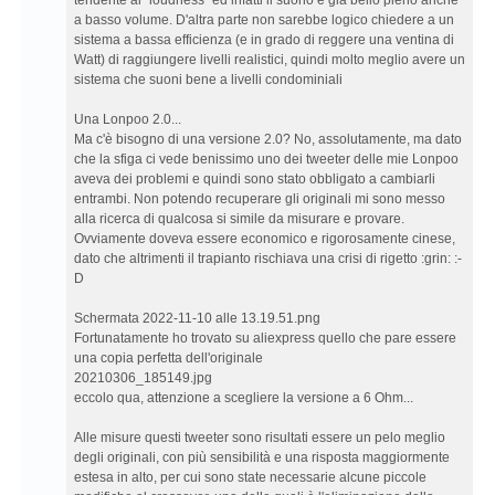
tendente al "loudness" ed infatti il suono è già bello pieno anche
a basso volume. D'altra parte non sarebbe logico chiedere a un
sistema a bassa efficienza (e in grado di reggere una ventina di
Watt) di raggiungere livelli realistici, quindi molto meglio avere un
sistema che suoni bene a livelli condominiali
Una Lonpoo 2.0...
Ma c'è bisogno di una versione 2.0? No, assolutamente, ma dato
che la sfiga ci vede benissimo uno dei tweeter delle mie Lonpoo
aveva dei problemi e quindi sono stato obbligato a cambiarli
entrambi. Non potendo recuperare gli originali mi sono messo
alla ricerca di qualcosa si simile da misurare e provare.
Ovviamente doveva essere economico e rigorosamente cinese,
dato che altrimenti il trapianto rischiava una crisi di rigetto :grin: :-
D
Schermata 2022-11-10 alle 13.19.51.png
Fortunatamente ho trovato su aliexpress quello che pare essere
una copia perfetta dell'originale
20210306_185149.jpg
eccolo qua, attenzione a scegliere la versione a 6 Ohm...
Alle misure questi tweeter sono risultati essere un pelo meglio
degli originali, con più sensibilità e una risposta maggiormente
estesa in alto, per cui sono state necessarie alcune piccole