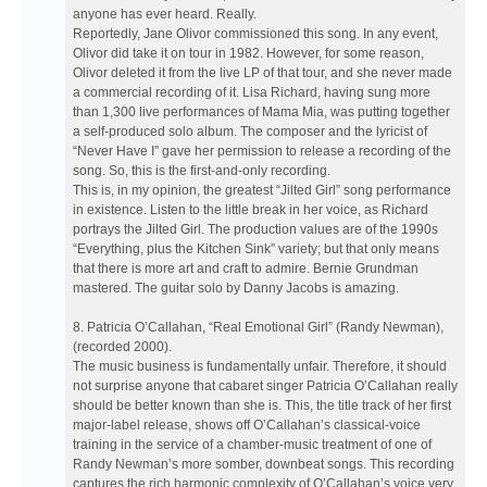
anyone has ever heard. Really.
Reportedly, Jane Olivor commissioned this song. In any event,
Olivor did take it on tour in 1982. However, for some reason,
Olivor deleted it from the live LP of that tour, and she never made
a commercial recording of it. Lisa Richard, having sung more
than 1,300 live performances of Mama Mia, was putting together
a self-produced solo album. The composer and the lyricist of
“Never Have I” gave her permission to release a recording of the
song. So, this is the first-and-only recording.
This is, in my opinion, the greatest “Jilted Girl” song performance
in existence. Listen to the little break in her voice, as Richard
portrays the Jilted Girl. The production values are of the 1990s
“Everything, plus the Kitchen Sink” variety; but that only means
that there is more art and craft to admire. Bernie Grundman
mastered. The guitar solo by Danny Jacobs is amazing.
8. Patricia O’Callahan, “Real Emotional Girl” (Randy Newman),
(recorded 2000).
The music business is fundamentally unfair. Therefore, it should
not surprise anyone that cabaret singer Patricia O’Callahan really
should be better known than she is. This, the title track of her first
major-label release, shows off O’Callahan’s classical-voice
training in the service of a chamber-music treatment of one of
Randy Newman’s more somber, downbeat songs. This recording
captures the rich harmonic complexity of O’Callahan’s voice very