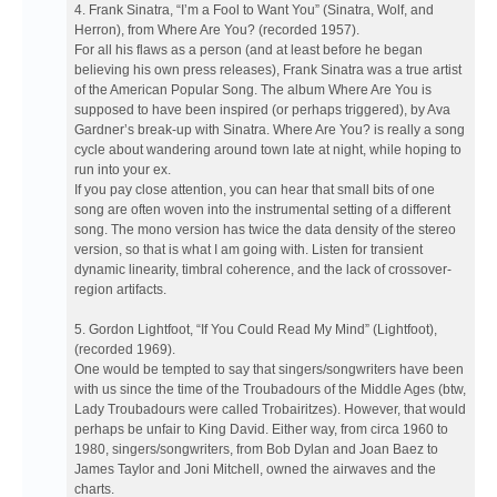
4. Frank Sinatra, “I’m a Fool to Want You” (Sinatra, Wolf, and
Herron), from Where Are You? (recorded 1957).
For all his flaws as a person (and at least before he began
believing his own press releases), Frank Sinatra was a true artist
of the American Popular Song. The album Where Are You is
supposed to have been inspired (or perhaps triggered), by Ava
Gardner’s break-up with Sinatra. Where Are You? is really a song
cycle about wandering around town late at night, while hoping to
run into your ex.
If you pay close attention, you can hear that small bits of one
song are often woven into the instrumental setting of a different
song. The mono version has twice the data density of the stereo
version, so that is what I am going with. Listen for transient
dynamic linearity, timbral coherence, and the lack of crossover-
region artifacts.
5. Gordon Lightfoot, “If You Could Read My Mind” (Lightfoot),
(recorded 1969).
One would be tempted to say that singers/songwriters have been
with us since the time of the Troubadours of the Middle Ages (btw,
Lady Troubadours were called Trobairitzes). However, that would
perhaps be unfair to King David. Either way, from circa 1960 to
1980, singers/songwriters, from Bob Dylan and Joan Baez to
James Taylor and Joni Mitchell, owned the airwaves and the
charts.