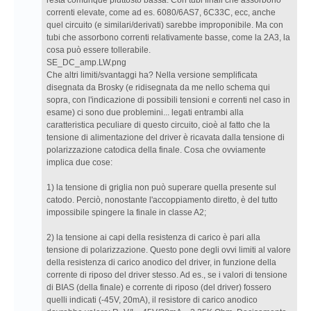
resta comunque piuttosto bassa. Con tubi finali che assorbono
correnti elevate, come ad es. 6080/6AS7, 6C33C, ecc, anche
quel circuito (e similari/derivati) sarebbe improponibile. Ma con
tubi che assorbono correnti relativamente basse, come la 2A3, la
cosa può essere tollerabile.
SE_DC_amp.LW.png
Che altri limiti/svantaggi ha? Nella versione semplificata
disegnata da Brosky (e ridisegnata da me nello schema qui
sopra, con l'indicazione di possibili tensioni e correnti nel caso in
esame) ci sono due problemini... legati entrambi alla
caratteristica peculiare di questo circuito, cioè al fatto che la
tensione di alimentazione del driver è ricavata dalla tensione di
polarizzazione catodica della finale. Cosa che ovviamente
implica due cose:
1) la tensione di griglia non può superare quella presente sul
catodo. Perciò, nonostante l'accoppiamento diretto, è del tutto
impossibile spingere la finale in classe A2;
2) la tensione ai capi della resistenza di carico è pari alla
tensione di polarizzazione. Questo pone degli ovvi limiti al valore
della resistenza di carico anodico del driver, in funzione della
corrente di riposo del driver stesso. Ad es., se i valori di tensione
di BIAS (della finale) e corrente di riposo (del driver) fossero
quelli indicati (-45V, 20mA), il resistore di carico anodico