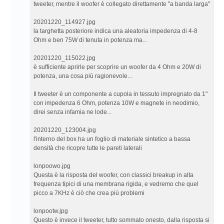
tweeter, mentre il woofer è collegato direttamente "a banda larga"
20201220_114927.jpg
la targhetta posteriore indica una aleatoria impedenza di 4-8
Ohm e ben 75W di tenuta in potenza ma...
20201220_115022.jpg
è sufficiente aprirle per scoprire un woofer da 4 Ohm e 20W di
potenza, una cosa più ragionevole...
Il tweeter è un componente a cupola in tessuto impregnato da 1"
con impedenza 6 Ohm, potenza 10W e magnete in neodimio,
direi senza infamia ne lode...
20201220_123004.jpg
l'interno del box ha un foglio di materiale sintetico a bassa
densità che ricopre tutte le pareti laterali
lonpoowo.jpg
Questa è la risposta del woofer, con classici breakup in alta
frequenza tipici di una membrana rigida, e vedremo che quel
picco a 7KHz è ciò che crea più problemi
lonpootw.jpg
Questo è invece il tweeter, tutto sommato onesto, dalla risposta si