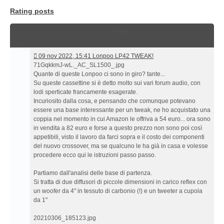
Rating posts
Post
09
09 nov 2022, 15:41 Lonpoo LP42 TWEAK!
nov
71GqkkmJ-wL._AC_SL1500_.jpg
2022,
Quante di queste Lonpoo ci sono in giro? tante...
15:41 Lonpoo
Su queste cassettine si è detto molto sui vari forum audio, con
LP42
lodi sperticate francamente esagerate.
TWEAK!
Incuriosito dalla cosa, e pensando che comunque potevano
essere una base interessante per un tweak, ne ho acquistato una
coppia nel momento in cui Amazon le offriva a 54 euro... ora sono
in vendita a 82 euro e forse a questo prezzo non sono poi così
appetibili, visto il lavoro da farci sopra e il costo dei componenti
del nuovo crossover, ma se qualcuno le ha già in casa e volesse
procedere ecco qui le istruzioni passo passo.
Partiamo dall'analisi delle base di partenza.
Si tratta di due diffusori di piccole dimensioni in carico reflex con
un woofer da 4" in tessuto di carbonio (!) e un tweeter a cupola
da 1"
20210306_185123.jpg