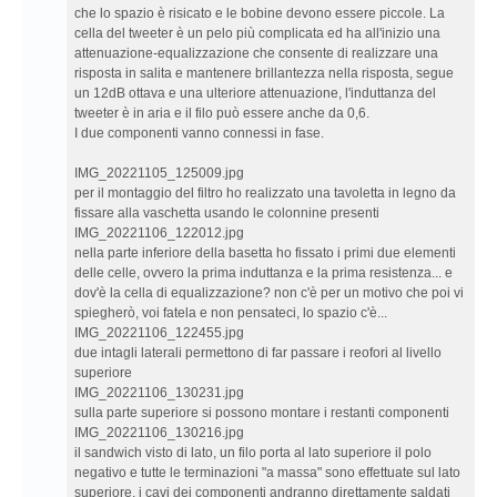
che lo spazio è risicato e le bobine devono essere piccole. La
cella del tweeter è un pelo più complicata ed ha all'inizio una
attenuazione-equalizzazione che consente di realizzare una
risposta in salita e mantenere brillantezza nella risposta, segue
un 12dB ottava e una ulteriore attenuazione, l'induttanza del
tweeter è in aria e il filo può essere anche da 0,6.
I due componenti vanno connessi in fase.
IMG_20221105_125009.jpg
per il montaggio del filtro ho realizzato una tavoletta in legno da
fissare alla vaschetta usando le colonnine presenti
IMG_20221106_122012.jpg
nella parte inferiore della basetta ho fissato i primi due elementi
delle celle, ovvero la prima induttanza e la prima resistenza... e
dov'è la cella di equalizzazione? non c'è per un motivo che poi vi
spiegherò, voi fatela e non pensateci, lo spazio c'è...
IMG_20221106_122455.jpg
due intagli laterali permettono di far passare i reofori al livello
superiore
IMG_20221106_130231.jpg
sulla parte superiore si possono montare i restanti componenti
IMG_20221106_130216.jpg
il sandwich visto di lato, un filo porta al lato superiore il polo
negativo e tutte le terminazioni "a massa" sono effettuate sul lato
superiore, i cavi dei componenti andranno direttamente saldati