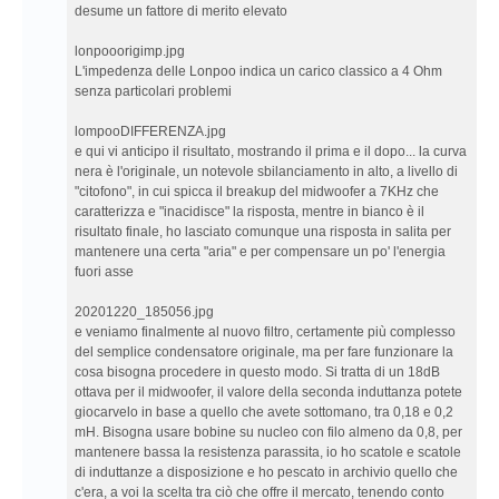
desume un fattore di merito elevato
lonpooorigimp.jpg
L'impedenza delle Lonpoo indica un carico classico a 4 Ohm
senza particolari problemi
lompooDIFFERENZA.jpg
e qui vi anticipo il risultato, mostrando il prima e il dopo... la curva
nera è l'originale, un notevole sbilanciamento in alto, a livello di
"citofono", in cui spicca il breakup del midwoofer a 7KHz che
caratterizza e "inacidisce" la risposta, mentre in bianco è il
risultato finale, ho lasciato comunque una risposta in salita per
mantenere una certa "aria" e per compensare un po' l'energia
fuori asse
20201220_185056.jpg
e veniamo finalmente al nuovo filtro, certamente più complesso
del semplice condensatore originale, ma per fare funzionare la
cosa bisogna procedere in questo modo. Si tratta di un 18dB
ottava per il midwoofer, il valore della seconda induttanza potete
giocarvelo in base a quello che avete sottomano, tra 0,18 e 0,2
mH. Bisogna usare bobine su nucleo con filo almeno da 0,8, per
mantenere bassa la resistenza parassita, io ho scatole e scatole
di induttanze a disposizione e ho pescato in archivio quello che
c'era, a voi la scelta tra ciò che offre il mercato, tenendo conto