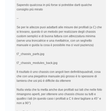
Sapendo qualcosa in più forse si potrebbe darti qualche
consiglio più mirato
--
Se per le altezze puoi adattarti alle misure dei profilati (a C) che
si trovano, questo è un metodo per realizzare degli chassis
custom semplici e di buona fattura con attrezzatura minima
(serve una troncatrice e una rivettatrice, con un seghetto
manuale e guida la cosa è possibile ma ci vuol pazienza)
t7_chassis_parts.jpg
t7_chassis_modules_back.jpg
Il risultato è uno chassis con angoli ben definiti/squadrati, cosa
che con una piegatrice manuale più grosso è lo spessore di
lamiera che usi più è difficile da ottenere
Nulla vieta che tu metta anche due profilati sui lati che nelle foto
rimangono aperti, per ottenere uno chassis chiuso su tutti e
quattro i lati (in questo caso i profilati a C li devi tagliare a 45° e
non a 90°)