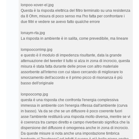
lonpoo-xover-el.jpg
Questa è la risposta elettrica del filtro terminato su una resistenza
da 8 Ohm, misura di poco senso ma l'ho fatta per confrontare i
due filtri e vedere se avevo fatto qualche errore
lonaym-rta.jpg
La risposta in ambiente è in salita, come prevedibile, ma lineare
lompoocorrimp.jpg
e questo è il modulo di impedenza risultante, data la grande
attenuazione del tweeter il tutto si alza in zona di incrocio, questa
misura è stata fatta durante delle prove con altro materiale
assorbente all'interno con cui stavo cercando di migliorare lo
smorzamento dell'accordo e il primo picco di risonanza è più
basso dell'originale
lonpoocomp.jpg
questa è una risposta che confronta l'energia complessiva
immessa in ambiente con l'energia riflessa dall'ambiente (curva
in basso). Va da se che se un diffusore è poco coerente fuori
asse l'ambiente restituirà una risposta molto diversa, mentre se vi
è coerenza tra campo diretto e campo riverberato significa che la
dispersione del diffusore è omogenea anche in zona di incrocio.
Da queste misure si nota anche una impostazione timbrica