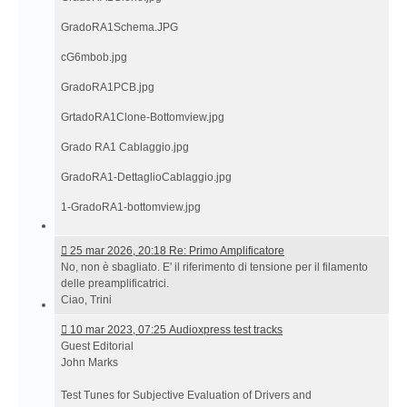
13:53 Grado
GradoRA1Schema.JPG
RA1
Clone
cG6mbob.jpg
GradoRA1PCB.jpg
GrtadoRA1Clone-Bottomview.jpg
Grado RA1 Cablaggio.jpg
GradoRA1-DettaglioCablaggio.jpg
1-GradoRA1-bottomview.jpg
25
25 mar 2026, 20:18 Re: Primo Amplificatore
mar
No, non è sbagliato. E' il riferimento di tensione per il filamento
2026,
delle preamplificatrici.
20:18 Re:
Ciao, Trini
Primo
10
10 mar 2023, 07:25 Audioxpress test tracks
Amplificatore
mar
Guest Editorial
2023,
John Marks
07:25 Audioxpress
test
Test Tunes for Subjective Evaluation of Drivers and