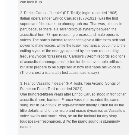
can look it up.
2. Enrico Caruso, “Ideale” (F.P. Tosti)(single, recorded 1906).
Italian opera singer Enrico Caruso (1873-1921) was the first
superstar of the crank-up phonograph era. That was, at least in
part, because there is a serendipitous synergy between the
acoustical-horn 78-rpm recording process and male operatic
voices. The horn’s internal resonances give a little extra heft and
power to male voices, while the lossy mechanical coupling to the
cutting stylus of the energy captured by the horn reduces high-
frequency vocal “brassiness.” Caruso’s 78-rpm records sold tons
of acoustical phonographs! Listen for the unavoidable artifacts;
but also prepare to be surprised at how listenable his voice is.
(The orchestra is a totally lost cause, sad to say.)
3. Franco Vassallo, “Ideale” (F.P. Tosti), from Arcano, Songs of
Francisco Paolo Tosti (recorded 2021).
One hundred-fifteen years after Enrico Caruso stood in front of an
acoustical horn, baritone Franco Vassallo recorded the same
song, but in 24-bit/96kHz high-definition fidelity. Listen for all the
little details, and for the micro and macro dynamics as Vassallo’s
voice swells and soars. Also, be on the lookout for any stray
loudspeaker resonances. BTW, the piano sound is stunningly
natural.