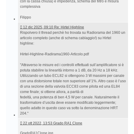
con la cassa chiusa) e impedenza, schema del filtro e misura
complessiva
Filippo
12
12 dic 2025, 09:10 Re: Hirtel Highline
dic
Rispolvero il thread perchè ho trovata su Radiorama del 1960 un
2025,
articolo completo (anche di schema cablaggio!) su Hirtel
09:10 Re:
highline:
Hirtel
Highline
Hirtel-Highline-Radirama1960-Articolo.pdf
"Attraverso le misure ed i controlli effettuati sull’amplificatore si è
potuta stabilire la linearità intorno a 1 dB, da 20 Hz a 18 kHz.
Utilizzando un tubo ECL82 si ottengono 3 W massimi per canale
con una distorsione totale non superiore all’1%. Altro caso è l’uso
di una sezione della valvola ECC83 come pilota ed una EL84
come finale; si ottiene allora, a parità di
fedeltà, una potenza di ben 4,5 W per canale. Naturalmente il
trasformatore d’uscita deve essere modificato leggermente;
quello adatto in questo caso va sotto la denominazione HRT
204."
22
22 ott 2022, 13:53 Grado RA1 Clone
ott
GradoRA1Clone.jpg
2022,