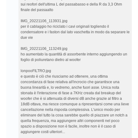
sui reofori dell'ultima L del passabasso e della R da 3,3 Ohm
finale del passaalto
IMG_20221106_113931.jpg
per il cablaggio ho riciclato i cavi originali togliendo il
condensatore e i faston dal lato vaschetta in modo da separare le
due vie
IMG_20221106_113249.jpg
ho aumentato la quantità di assorbente interno aggiungendo un
foglio di poliuretano dietro al woofer
lonpooFILTRO.jpg
e questo è ciò che riusciamo ad ottenere, una ottima
concordanza di fase relativa all'incrocio che garantisce una
buona linearità e, lo vedremo, anche fuori asse. Unica nota
stonata è l'interazione di fase a 7KHz creata dal breakup del
woofer che è si attenuata di diversi dB anche grazie al filtro a
18dB ottava, ma riesce comunque a ripresentarsi come una lieve
cancellazione nella risposta complessiva. L'unico modo per
eliminare del tutto la cosa sarebbe quello di piazzare un notch a
quella frequenza, ma aggiungere altri componenti nel poco
spazio a disposizione non è facile, inoltre non è il caso di
aggiungere costi ulteriori...