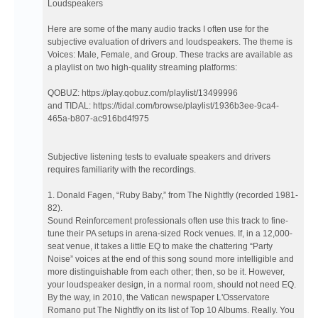
tracks
Loudspeakers
Here are some of the many audio tracks I often use for the
subjective evaluation of drivers and loudspeakers. The theme is
Voices: Male, Female, and Group. These tracks are available as
a playlist on two high-quality streaming platforms:
QOBUZ: https://play.qobuz.com/playlist/13499996
and TIDAL: https://tidal.com/browse/playlist/1936b3ee-9ca4-
465a-b807-ac916bd4f975
Subjective listening tests to evaluate speakers and drivers
requires familiarity with the recordings.
1. Donald Fagen, “Ruby Baby,” from The Nightfly (recorded 1981-
82).
Sound Reinforcement professionals often use this track to fine-
tune their PA setups in arena-sized Rock venues. If, in a 12,000-
seat venue, it takes a little EQ to make the chattering “Party
Noise” voices at the end of this song sound more intelligible and
more distinguishable from each other; then, so be it. However,
your loudspeaker design, in a normal room, should not need EQ.
By the way, in 2010, the Vatican newspaper L'Osservatore
Romano put The Nightfly on its list of Top 10 Albums. Really. You