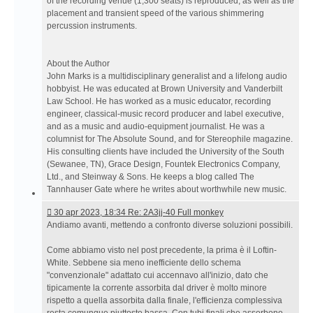
of the recording venue (1,300 seats) is reproduced, as well as the
placement and transient speed of the various shimmering
percussion instruments.
About the Author
John Marks is a multidisciplinary generalist and a lifelong audio
hobbyist. He was educated at Brown University and Vanderbilt
Law School. He has worked as a music educator, recording
engineer, classical-music record producer and label executive,
and as a music and audio-equipment journalist. He was a
columnist for The Absolute Sound, and for Stereophile magazine.
His consulting clients have included the University of the South
(Sewanee, TN), Grace Design, Fountek Electronics Company,
Ltd., and Steinway & Sons. He keeps a blog called The
Tannhauser Gate where he writes about worthwhile new music.
30
30 apr 2023, 18:34 Re: 2A3jj-40 Full monkey
apr
Andiamo avanti, mettendo a confronto diverse soluzioni possibili.
2023,
18:34 Re:
Come abbiamo visto nel post precedente, la prima è il Loftin-
2A3jj-
White. Sebbene sia meno inefficiente dello schema
40
"convenzionale" adattato cui accennavo all'inizio, dato che
Full
tipicamente la corrente assorbita dal driver è molto minore
monkey
rispetto a quella assorbita dalla finale, l'efficienza complessiva