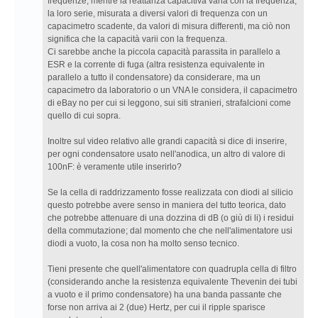
frequenze, mentre la reattanza capacitiva varia con la frequenza;
la loro serie, misurata a diversi valori di frequenza con un
capacimetro scadente, da valori di misura differenti, ma ciò non
significa che la capacità varii con la frequenza.
Ci sarebbe anche la piccola capacità parassita in parallelo a
ESR e la corrente di fuga (altra resistenza equivalente in
parallelo a tutto il condensatore) da considerare, ma un
capacimetro da laboratorio o un VNA le considera, il capacimetro
di eBay no per cui si leggono, sui siti stranieri, strafalcioni come
quello di cui sopra.
Inoltre sul video relativo alle grandi capacità si dice di inserire,
per ogni condensatore usato nell'anodica, un altro di valore di
100nF: è veramente utile inserirlo?
Se la cella di raddrizzamento fosse realizzata con diodi al silicio
questo potrebbe avere senso in maniera del tutto teorica, dato
che potrebbe attenuare di una dozzina di dB (o giù di li) i residui
della commutazione; dal momento che che nell'alimentatore usi
diodi a vuoto, la cosa non ha molto senso tecnico.
Tieni presente che quell'alimentatore con quadrupla cella di filtro
(considerando anche la resistenza equivalente Thevenin dei tubi
a vuoto e il primo condensatore) ha una banda passante che
forse non arriva ai 2 (due) Hertz, per cui il ripple sparisce