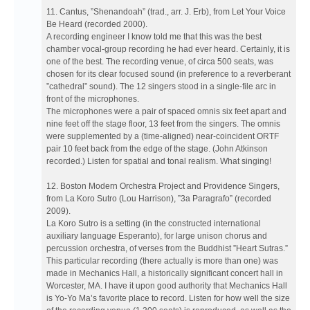
11. Cantus, ”Shenandoah” (trad., arr. J. Erb), from Let Your Voice
Be Heard (recorded 2000).
A recording engineer I know told me that this was the best
chamber vocal-group recording he had ever heard. Certainly, it is
one of the best. The recording venue, of circa 500 seats, was
chosen for its clear focused sound (in preference to a reverberant
”cathedral” sound). The 12 singers stood in a single-file arc in
front of the microphones.
The microphones were a pair of spaced omnis six feet apart and
nine feet off the stage floor, 13 feet from the singers. The omnis
were supplemented by a (time-aligned) near-coincident ORTF
pair 10 feet back from the edge of the stage. (John Atkinson
recorded.) Listen for spatial and tonal realism. What singing!
12. Boston Modern Orchestra Project and Providence Singers,
from La Koro Sutro (Lou Harrison), ”3a Paragrafo” (recorded
2009).
La Koro Sutro is a setting (in the constructed international
auxiliary language Esperanto), for large unison chorus and
percussion orchestra, of verses from the Buddhist ”Heart Sutras.”
This particular recording (there actually is more than one) was
made in Mechanics Hall, a historically significant concert hall in
Worcester, MA. I have it upon good authority that Mechanics Hall
is Yo-Yo Ma’s favorite place to record. Listen for how well the size