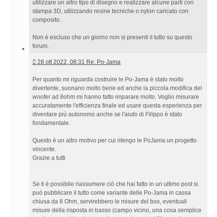
2022,
utilizzare un altro tipo di disegno e realizzare alcune parti con
18:37 Re:
stampa 3D, utilizzando resine tecniche o nylon caricato con
Giradischi
composito.
diy
Non è escluso che un giorno non si presenti il tutto su questo
forum.
28
28 ott 2022, 08:31 Re: Po-Jama
ott
2022,
Per quanto mi riguarda costruire le Po-Jama è stato molto
08:31 Re:
divertente, suonano molto bene ed anche la piccola modifica del
Po-
woofer ad 8ohm mi hanno fatto imparare molto. Voglio misurare
Jama
accuratamente l'efficienza finale ed usare questa esperienza per
diventare più autonomo anche se l'aiuto di Filippo è stato
fondamentale.
Questo è un altro motivo per cui ritengo le PoJama un progetto
vincente.
Grazie a tutti
Se ti è possibile riassumere ciò che hai fatto in un ultimo post si
può pubblicare il tutto come variante delle Po-Jama in cassa
chiusa da 8 Ohm, servirebbero le misure del box, eventuali
misure della risposta in basso (campo vicino, una cosa semplice