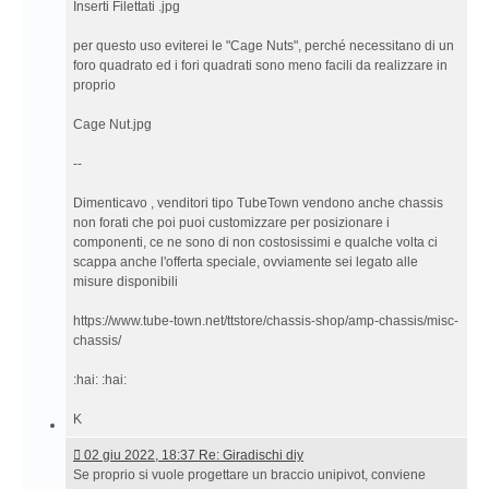
Inserti Filettati .jpg
per questo uso eviterei le "Cage Nuts", perché necessitano di un
foro quadrato ed i fori quadrati sono meno facili da realizzare in
proprio
Cage Nut.jpg
--
Dimenticavo , venditori tipo TubeTown vendono anche chassis
non forati che poi puoi customizzare per posizionare i
componenti, ce ne sono di non costosissimi e qualche volta ci
scappa anche l'offerta speciale, ovviamente sei legato alle
misure disponibili
https://www.tube-town.net/ttstore/chassis-shop/amp-chassis/misc-
chassis/
:hai: :hai:
K
02
02 giu 2022, 18:37 Re: Giradischi diy
giu
Se proprio si vuole progettare un braccio unipivot, conviene