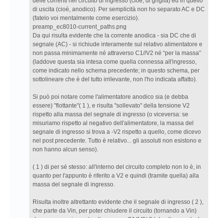
2023,
delle correnti nel circuito di ingresso (cioè, di griglia) ed in quello
19:31 Re:
di uscita (cioè, anodico). Per semplicità non ho separato AC e DC
Nooo,
(fatelo voi mentalmente come esercizio).
un
preamp_ec8010-current_paths.png
altro
Da qui risulta evidente che la corrente anodica - sia DC che di
pre
segnale (AC) - si richiude interamente sul relativo alimentatore e
con
non passa minimamente né attraverso C1//V2 né “per la massa”
ec8010
(laddove questa sia intesa come quella connessa all'ingresso,
come indicato nello schema precedente; in questo schema, per
sottolineare che è del tutto irrilevante, non l'ho indicata affatto).
Si può poi notare come l'alimentatore anodico sia (e debba
essere) "flottante"( 1 ), e risulta "sollevato" della tensione V2
rispetto alla massa del segnale di ingresso (o viceversa: se
misuriamo rispetto al negativo dell'alimentatore, la massa del
segnale di ingresso si trova a -V2 rispetto a quello, come dicevo
nel post precedente. Tutto è relativo... gli assoluti non esistono e
non hanno alcun senso).
( 1 ) di per sé stesso: all'interno del circuito completo non lo è, in
quanto per l'appunto è riferito a V2 e quindi (tramite quella) alla
massa del segnale di ingresso.
Risulta inoltre altrettanto evidente che il segnale di ingresso ( 2 ),
che parte da Vin, per poter chiudere il circuito (tornando a Vin)