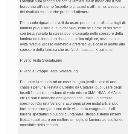
I profilati puoi accoppiarli con le lamiere sia in modo che il loro
bordo stia all'esterno (rispetto lo chassis) o all'interno, a seconda
del risultato estetico che preferisci ottenere
Per quanto riguarda i rivetti da usare per unire i profilati ai fogli di
lamiera puoi usare quello che vuoi, certo se ti procuri dei rivetti
con testa svasata la stessa puoi incassarla nello spessore della
lamiera ed ottenere un risultato estetico migliore, ovviamente
evita rivetti di grosso diametro e preferisci qualcosa di adatto allo
spessore della lamiera che usi (vedi misura di K qui sotto)
Rivetto Testa Svasata.png
Rivetto a Strappo Testa Svasata.jpg
Per unire lo chassis ad un case in legno (vedi il caso di uno
chassis per una Testata o Combo da Chitarra) puoi usare degli
inserti filettati (ne esistono di varie misure 3MA - 4MA - 6MA etc.
etc.) e non è neanche obbligatorio acquistare un attrezzo
specifico (Qui una Versione Economica) per installarli, si può
facilmente arrangiarsi con delle viti a testa esagonale-dadi-
torrette spaziatrici o bulloni giuntabarre, stesso sistema (inserti
filettati) puoi usare per mettere un foglio di lamiera ad uso fondo
amovibile dello chassis