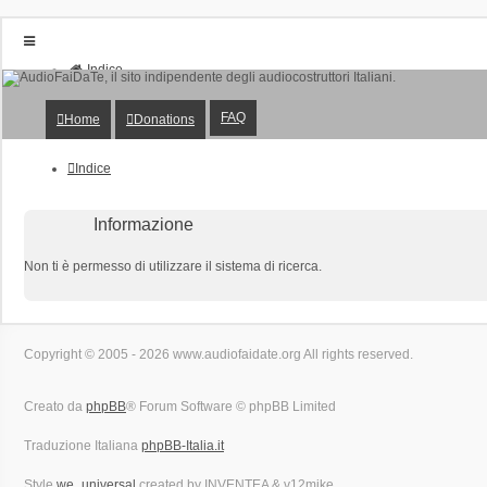
Indice
Home
Donations
FAQ
Home
Donations
FAQ
Posts toplist
Home
Indice
Login
Iscriviti
Informazione
Non ti è permesso di utilizzare il sistema di ricerca.
Copyright © 2005 - 2026 www.audiofaidate.org All rights reserved.
Creato da
phpBB
® Forum Software © phpBB Limited
Traduzione Italiana
phpBB-Italia.it
Style
we_universal
created by INVENTEA & v12mike