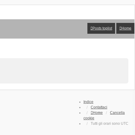
Posts toplist
Home
Indice
Contattaci
Home
Cancella
cookie
Tutti gli orari sono
UTC