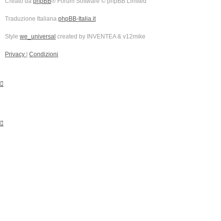
Creato da
phpBB
® Forum Software © phpBB Limited
Traduzione Italiana
phpBB-Italia.it
Style
we_universal
created by INVENTEA & v12mike
Privacy
|
Condizioni