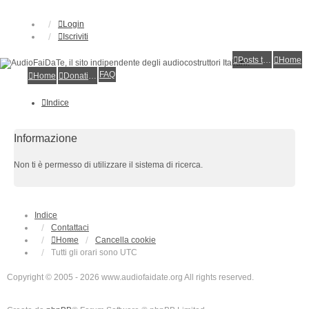
Login
Iscriviti
Posts toplist
Home
FAQ
Home
Donations
Indice
Informazione
Non ti è permesso di utilizzare il sistema di ricerca.
Indice
Contattaci
Home
Cancella cookie
Tutti gli orari sono
UTC
Copyright © 2005 - 2026 www.audiofaidate.org All rights reserved.