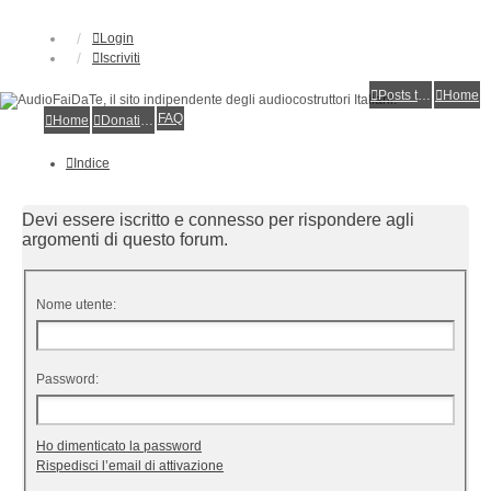
Login
Iscriviti
Posts toplist
Home
FAQ
Home
Donations
Indice
Devi essere iscritto e connesso per rispondere agli
argomenti di questo forum.
Nome utente:
Password:
Ho dimenticato la password
Rispedisci l’email di attivazione