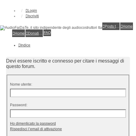
Login
Iscriviti
Posts toplist
Home
FAQ
Home
Donations
Indice
Devi essere iscritto e connesso per citare i messaggi di
questo forum.
Nome utente:
Password:
Ho dimenticato la password
Rispedisci l’email di attivazione