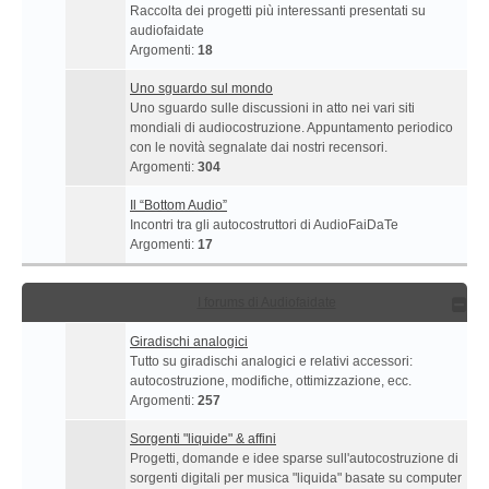
Raccolta dei progetti più interessanti presentati su
audiofaidate
Argomenti:
18
Uno sguardo sul mondo
Uno sguardo sulle discussioni in atto nei vari siti
mondiali di audiocostruzione. Appuntamento periodico
con le novità segnalate dai nostri recensori.
Argomenti:
304
Il “Bottom Audio”
Incontri tra gli autocostruttori di AudioFaiDaTe
Argomenti:
17
I forums di Audiofaidate
Giradischi analogici
Tutto su giradischi analogici e relativi accessori:
autocostruzione, modifiche, ottimizzazione, ecc.
Argomenti:
257
Sorgenti "liquide" & affini
Progetti, domande e idee sparse sull'autocostruzione di
sorgenti digitali per musica "liquida" basate su computer