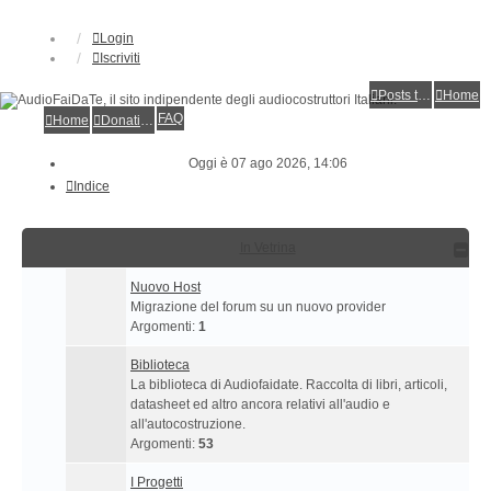
Login
Iscriviti
Posts toplist
Home
FAQ
Home
Donations
Oggi è 07 ago 2026, 14:06
Indice
In Vetrina
Nuovo Host
Migrazione del forum su un nuovo provider
Argomenti:
1
Biblioteca
La biblioteca di Audiofaidate. Raccolta di libri, articoli,
datasheet ed altro ancora relativi all'audio e
all'autocostruzione.
Argomenti:
53
I Progetti