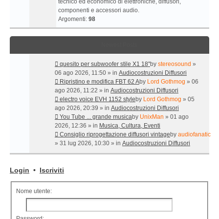
tecnico ed economico di elettroniche, diffusori,
componenti e accessori audio.
Argomenti:
98
Newest Posts
quesito per subwoofer stile X1 18"
by
stereosound
»
06 ago 2026, 11:50 » in
Audiocostruzioni Diffusori
Ripristino e modifica FBT 62 A
by
Lord Gothmog
» 06
ago 2026, 11:22 » in
Audiocostruzioni Diffusori
electro voice EVH 1152 style
by
Lord Gothmog
» 05
ago 2026, 20:39 » in
Audiocostruzioni Diffusori
You Tube ... grande musica
by
UnixMan
» 01 ago
2026, 12:36 » in
Musica, Cultura, Eventi
Consiglio riprogettazione diffusori vintage
by
audiofanatic
» 31 lug 2026, 10:30 » in
Audiocostruzioni Diffusori
Login
•
Iscriviti
Nome utente:
Password: