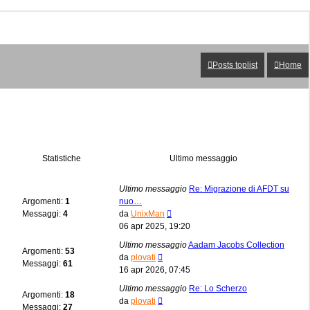
Posts toplist
Home
Statistiche
Ultimo messaggio
Ultimo messaggio
Re: Migrazione di AFDT su
Argomenti:
1
nuo…
Vedi
Messaggi:
4
da
UnixMan
ultimo
06 apr 2025, 19:20
messaggio
Ultimo messaggio
Aadam Jacobs Collection
Argomenti:
53
Vedi
da
plovati
Messaggi:
61
ultimo
16 apr 2026, 07:45
messaggio
Ultimo messaggio
Re: Lo Scherzo
Argomenti:
18
Vedi
da
plovati
Messaggi:
27