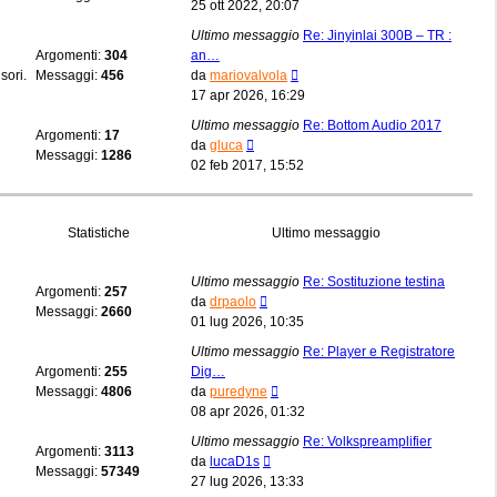
ultimo
25 ott 2022, 20:07
messaggio
Ultimo messaggio
Re: Jinyinlai 300B – TR :
Argomenti:
304
an…
Vedi
sori.
Messaggi:
456
da
mariovalvola
ultimo
17 apr 2026, 16:29
messaggio
Ultimo messaggio
Re: Bottom Audio 2017
Argomenti:
17
Vedi
da
gluca
Messaggi:
1286
ultimo
02 feb 2017, 15:52
messaggio
Statistiche
Ultimo messaggio
Ultimo messaggio
Re: Sostituzione testina
Argomenti:
257
Vedi
da
drpaolo
Messaggi:
2660
ultimo
01 lug 2026, 10:35
messaggio
Ultimo messaggio
Re: Player e Registratore
Argomenti:
255
Dig…
Vedi
Messaggi:
4806
da
puredyne
ultimo
08 apr 2026, 01:32
messaggio
Ultimo messaggio
Re: Volkspreamplifier
Argomenti:
3113
Vedi
da
lucaD1s
Messaggi:
57349
ultimo
27 lug 2026, 13:33