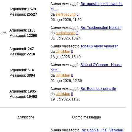
messaggio
Ultimo messaggio
Re: quesito per subwoofer
Argomenti:
1579
sti…
Vedi
Messaggi:
25527
da
stereosound
ultimo
06 ago 2026, 11:50
messaggio
Ultimo messaggio
Re: Trasformatori Norse !!
Argomenti:
1183
Vedi
gare
da
audiofanatic
Messaggi:
12290
ultimo
31 lug 2026, 10:24
messaggio
Ultimo messaggio
Tonalux Audio Analyzer
Argomenti:
247
Vedi
da
UnixMan
Messaggi:
2210
ultimo
18 giu 2026, 15:49
messaggio
Ultimo messaggio
Sinéad O'Connor - House
Argomenti:
514
of th…
Vedi
Messaggi:
3894
da
UnixMan
ultimo
01 ago 2026, 12:36
messaggio
Ultimo messaggio
Re: Boombox portatile
Argomenti:
1905
Vedi
da
UnixMan
Messaggi:
19498
ultimo
19 lug 2026, 11:23
messaggio
Statistiche
Ultimo messaggio
Ultimo messaggio
Re: Coppia Finali Valvolari