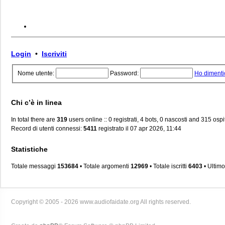
Login
•
Iscriviti
Nome utente:
Password:
Ho dimenti
Chi c’è in linea
In total there are
319
users online :: 0 registrati, 4 bots, 0 nascosti and 315 ospiti
Record di utenti connessi:
5411
registrato il 07 apr 2026, 11:44
Statistiche
Totale messaggi
153684
• Totale argomenti
12969
• Totale iscritti
6403
• Ultimo
Copyright © 2005 - 2026 www.audiofaidate.org All rights reserved.