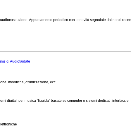
di audiocostruzione. Appuntamento periodico con le novità segnalate dai nostri recen
rums di Audiofaidate
zione, modifiche, ottimizzazione, ecc.
nti digitali per musica "liquida" basate su computer o sistemi dedicati, interfaccie
lettroniche