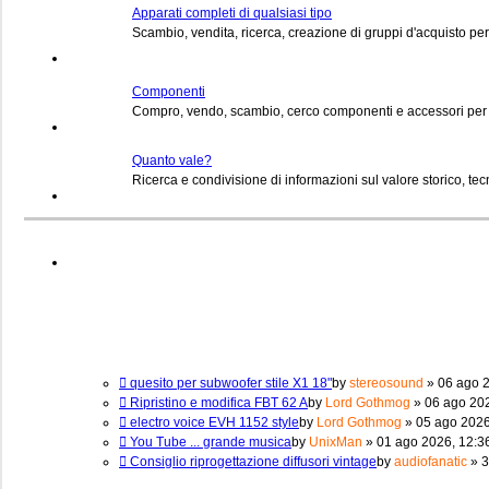
Apparati completi di qualsiasi tipo
Scambio, vendita, ricerca, creazione di gruppi d'acquisto per 
Componenti
Compro, vendo, scambio, cerco componenti e accessori per 
Quanto vale?
Ricerca e condivisione di informazioni sul valore storico, te
quesito per subwoofer stile X1 18"
by
stereosound
» 06 ago 2
Ripristino e modifica FBT 62 A
by
Lord Gothmog
» 06 ago 202
electro voice EVH 1152 style
by
Lord Gothmog
» 05 ago 2026
You Tube ... grande musica
by
UnixMan
» 01 ago 2026, 12:36
Consiglio riprogettazione diffusori vintage
by
audiofanatic
» 3