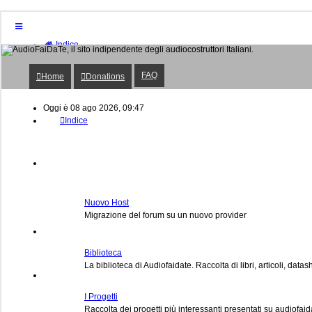
Indice
Home
Donations
FAQ
Home
Donations
FAQ
Posts toplist
Home
Oggi è 08 ago 2026, 09:47
Indice
Login
Iscriviti
Nuovo Host
Migrazione del forum su un nuovo provider
Biblioteca
La biblioteca di Audiofaidate. Raccolta di libri, articoli, datas
I Progetti
Raccolta dei progetti più interessanti presentati su audiofaid