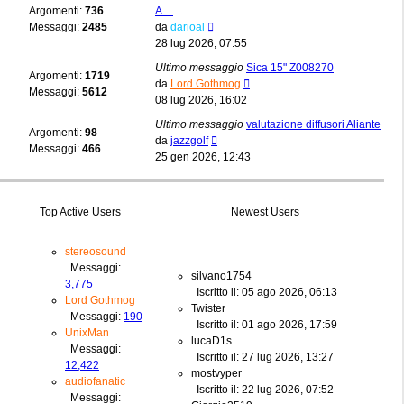
Argomenti:
736
A…
Vedi
Messaggi:
2485
da
darioal
ultimo
28 lug 2026, 07:55
messaggio
Ultimo messaggio
Sica 15" Z008270
Argomenti:
1719
Vedi
da
Lord Gothmog
Messaggi:
5612
ultimo
08 lug 2026, 16:02
messaggio
Ultimo messaggio
valutazione diffusori Aliante
Argomenti:
98
Vedi
da
jazzgolf
Messaggi:
466
ultimo
25 gen 2026, 12:43
messaggio
Top Active Users
Newest Users
stereosound
Messaggi:
silvano1754
3,775
Iscritto il: 05 ago 2026, 06:13
Lord Gothmog
Twister
Messaggi:
190
Iscritto il: 01 ago 2026, 17:59
UnixMan
lucaD1s
Messaggi:
Iscritto il: 27 lug 2026, 13:27
12,422
mostvyper
audiofanatic
Iscritto il: 22 lug 2026, 07:52
Messaggi: