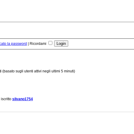
cato la password
|
Ricordami
 (basato sugli utenti attivi negli ultimi 5 minuti)
 iscritto
silvano1754