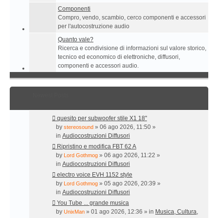
Componenti
Compro, vendo, scambio, cerco componenti e accessori
per l'autocostruzione audio
Quanto vale?
Ricerca e condivisione di informazioni sul valore storico,
tecnico ed economico di elettroniche, diffusori,
componenti e accessori audio.
Newest Posts
quesito per subwoofer stile X1 18"
by
» 06 ago 2026, 11:50 »
stereosound
in
Audiocostruzioni Diffusori
Ripristino e modifica FBT 62 A
by
» 06 ago 2026, 11:22 »
Lord Gothmog
in
Audiocostruzioni Diffusori
electro voice EVH 1152 style
by
» 05 ago 2026, 20:39 »
Lord Gothmog
in
Audiocostruzioni Diffusori
You Tube ... grande musica
by
» 01 ago 2026, 12:36 » in
Musica, Cultura,
UnixMan