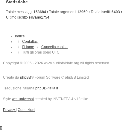
Statistiche
Totale messaggi
153684
• Totale argomenti
12969
• Totale iscritti
6403
•
Ultimo iscritto
silvano1754
Indice
Contattaci
Home
Cancella cookie
Tutti gli orari sono
UTC
Copyright © 2005 - 2026 www.audiofaidate.org All rights reserved.
Creato da
phpBB
® Forum Software © phpBB Limited
Traduzione Italiana
phpBB-Italia.it
Style
we_universal
created by INVENTEA & v12mike
Privacy
|
Condizioni