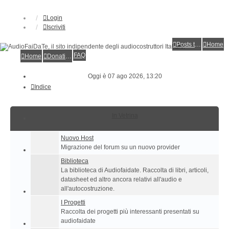
Login
Iscriviti
Posts toplist
Home
FAQ
Home
Donations
Oggi è 07 ago 2026, 13:20
Indice
In Vetrina
Nuovo Host
Migrazione del forum su un nuovo provider
Biblioteca
La biblioteca di Audiofaidate. Raccolta di libri, articoli,
datasheet ed altro ancora relativi all'audio e
all'autocostruzione.
I Progetti
Raccolta dei progetti più interessanti presentati su
audiofaidate