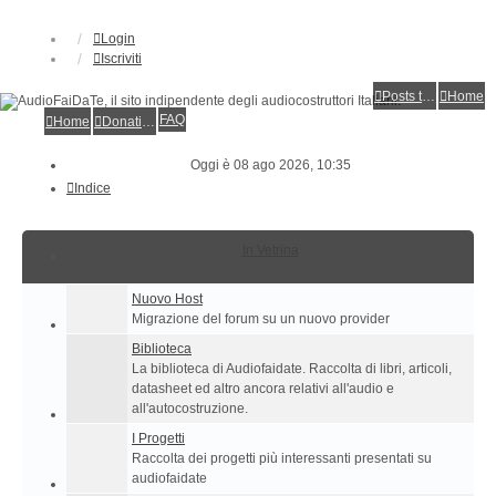
Login
Iscriviti
Posts toplist
Home
FAQ
Home
Donations
Oggi è 08 ago 2026, 10:35
Indice
In Vetrina
Nuovo Host
Migrazione del forum su un nuovo provider
Biblioteca
La biblioteca di Audiofaidate. Raccolta di libri, articoli,
datasheet ed altro ancora relativi all'audio e
all'autocostruzione.
I Progetti
Raccolta dei progetti più interessanti presentati su
audiofaidate