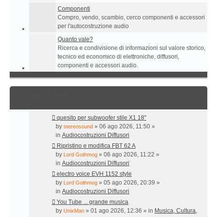
Componenti
Compro, vendo, scambio, cerco componenti e accessori
per l'autocostruzione audio
Quanto vale?
Ricerca e condivisione di informazioni sul valore storico,
tecnico ed economico di elettroniche, diffusori,
componenti e accessori audio.
Newest Posts
quesito per subwoofer stile X1 18"
by
» 06 ago 2026, 11:50 »
stereosound
in
Audiocostruzioni Diffusori
Ripristino e modifica FBT 62 A
by
» 06 ago 2026, 11:22 »
Lord Gothmog
in
Audiocostruzioni Diffusori
electro voice EVH 1152 style
by
» 05 ago 2026, 20:39 »
Lord Gothmog
in
Audiocostruzioni Diffusori
You Tube ... grande musica
by
» 01 ago 2026, 12:36 » in
Musica, Cultura,
UnixMan