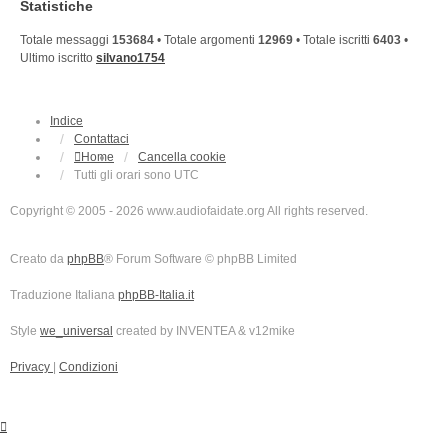
Statistiche
Totale messaggi
153684
• Totale argomenti
12969
• Totale iscritti
6403
•
Ultimo iscritto
silvano1754
Indice
Contattaci
Home
Cancella cookie
Tutti gli orari sono
UTC
Copyright © 2005 - 2026 www.audiofaidate.org All rights reserved.
Creato da
phpBB
® Forum Software © phpBB Limited
Traduzione Italiana
phpBB-Italia.it
Style
we_universal
created by INVENTEA & v12mike
Privacy
|
Condizioni