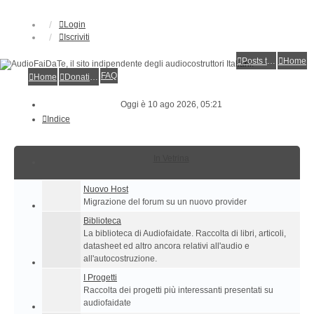
Login
Iscriviti
Posts toplist
Home
FAQ
Home
Donations
Oggi è 10 ago 2026, 05:21
Indice
In Vetrina
Nuovo Host
Migrazione del forum su un nuovo provider
Biblioteca
La biblioteca di Audiofaidate. Raccolta di libri, articoli,
datasheet ed altro ancora relativi all'audio e
all'autocostruzione.
I Progetti
Raccolta dei progetti più interessanti presentati su
audiofaidate