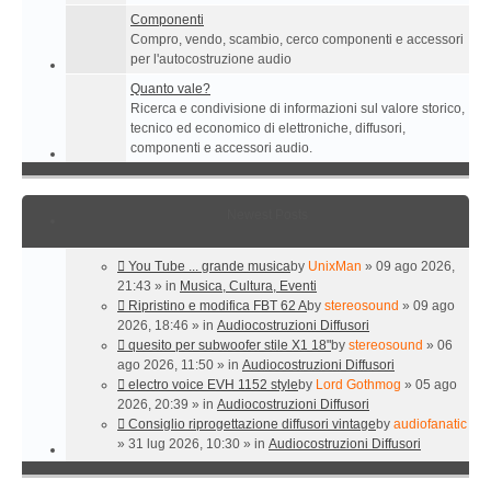
Componenti
Compro, vendo, scambio, cerco componenti e accessori
per l'autocostruzione audio
Quanto vale?
Ricerca e condivisione di informazioni sul valore storico,
tecnico ed economico di elettroniche, diffusori,
componenti e accessori audio.
Newest Posts
You Tube ... grande musica
by
UnixMan
» 09 ago 2026,
21:43 » in
Musica, Cultura, Eventi
Ripristino e modifica FBT 62 A
by
stereosound
» 09 ago
2026, 18:46 » in
Audiocostruzioni Diffusori
quesito per subwoofer stile X1 18"
by
stereosound
» 06
ago 2026, 11:50 » in
Audiocostruzioni Diffusori
electro voice EVH 1152 style
by
Lord Gothmog
» 05 ago
2026, 20:39 » in
Audiocostruzioni Diffusori
Consiglio riprogettazione diffusori vintage
by
audiofanatic
» 31 lug 2026, 10:30 » in
Audiocostruzioni Diffusori