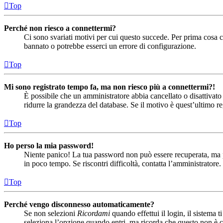
Top
Perché non riesco a connettermi?
Ci sono svariati motivi per cui questo succede. Per prima cosa co
bannato o potrebbe esserci un errore di configurazione.
Top
Mi sono registrato tempo fa, ma non riesco più a connettermi?!
È possibile che un amministratore abbia cancellato o disattivat
ridurre la grandezza del database. Se il motivo è quest’ultimo r
Top
Ho perso la mia password!
Niente panico! La tua password non può essere recuperata, ma pu
in poco tempo. Se riscontri difficoltà, contatta l’amministratore.
Top
Perché vengo disconnesso automaticamente?
Se non selezioni
Ricordami
quando effettui il login, il sistema
seleziona l’opzione quando entri, ma ricorda che questo non è con