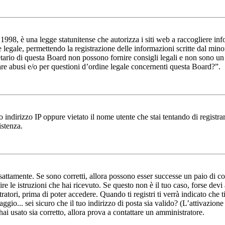
98, è una legge statunitense che autorizza i siti web a raccogliere infor
e legale, permettendo la registrazione delle informazioni scritte dal min
ario di questa Board non possono fornire consigli legali e non sono un pu
re abusi e/o per questioni d’ordine legale concernenti questa Board?”.
 indirizzo IP oppure vietato il nome utente che stai tentando di registrar
istenza.
attamente. Se sono corretti, allora possono esser successe un paio di cos
ire le istruzioni che hai ricevuto. Se questo non è il tuo caso, forse dev
atori, prima di poter accedere. Quando ti registri ti verrà indicato che ti
ggio... sei sicuro che il tuo indirizzo di posta sia valido? (L’attivazione
hai usato sia corretto, allora prova a contattare un amministratore.