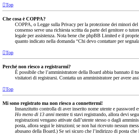
Top
Che cosa è COPPA?
COPPA, o Legge sulla Privacy per la protezione dei minori del 19
consenso serve una richiesta scritta da parte del genitore o tutor
legale per assistenza. Nota bene che phpBB Limited e il propriet
quanto indicato nella domanda “Chi devo contattare per segnala
Top
Perché non riesco a registrarmi?
È possibile che l’amministratore della Board abbia bannato il tuo
visitatori di registrarsi. Contatta un amministratore per avere ass
Top
Mi sono registrato ma non riesco a connettermi!
Innanzitutto controlla di aver inserito nome utente e password es
Ho meno di 13 anni
mentre ti stavi registrando, allora devi segu
registrazioni vengano attivate dall’utente stesso o dagli amministr
posta, allora segui le istruzioni; se non hai ricevuto nessun messa
abusano della Board.) Se sei sicuro che l’indirizzo di posta che 