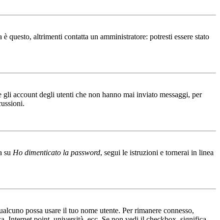
è questo, altrimenti contatta un amministratore: potresti essere stato
e gli account degli utenti che non hanno mai inviato messaggi, per
cussioni.
ca su
Ho dimenticato la password
, segui le istruzioni e tornerai in linea
e qualcuno possa usare il tuo nome utente. Per rimanere connesso,
a, Internet point, università, ecc. Se non vedi il checkbox, significa