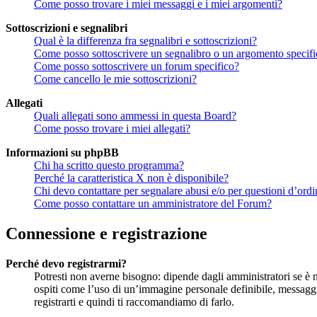
Come posso trovare i miei messaggi e i miei argomenti?
Sottoscrizioni e segnalibri
Qual è la differenza fra segnalibri e sottoscrizioni?
Come posso sottoscrivere un segnalibro o un argomento specif
Come posso sottoscrivere un forum specifico?
Come cancello le mie sottoscrizioni?
Allegati
Quali allegati sono ammessi in questa Board?
Come posso trovare i miei allegati?
Informazioni su phpBB
Chi ha scritto questo programma?
Perché la caratteristica X non è disponibile?
Chi devo contattare per segnalare abusi e/o per questioni d’ord
Come posso contattare un amministratore del Forum?
Connessione e registrazione
Perché devo registrarmi?
Potresti non averne bisogno: dipende dagli amministratori se è ne
ospiti come l’uso di un’immagine personale definibile, messaggist
registrarti e quindi ti raccomandiamo di farlo.