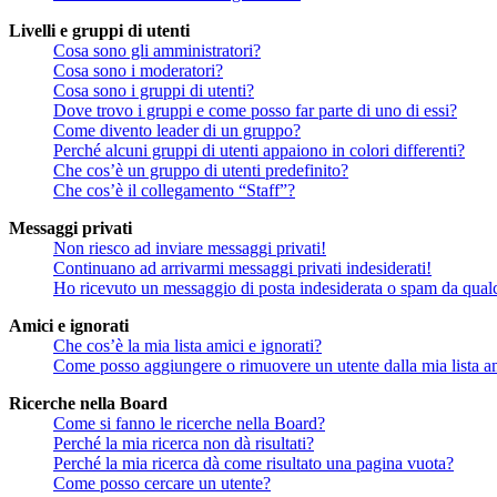
Livelli e gruppi di utenti
Cosa sono gli amministratori?
Cosa sono i moderatori?
Cosa sono i gruppi di utenti?
Dove trovo i gruppi e come posso far parte di uno di essi?
Come divento leader di un gruppo?
Perché alcuni gruppi di utenti appaiono in colori differenti?
Che cos’è un gruppo di utenti predefinito?
Che cos’è il collegamento “Staff”?
Messaggi privati
Non riesco ad inviare messaggi privati!
Continuano ad arrivarmi messaggi privati indesiderati!
Ho ricevuto un messaggio di posta indesiderata o spam da qual
Amici e ignorati
Che cos’è la mia lista amici e ignorati?
Come posso aggiungere o rimuovere un utente dalla mia lista am
Ricerche nella Board
Come si fanno le ricerche nella Board?
Perché la mia ricerca non dà risultati?
Perché la mia ricerca dà come risultato una pagina vuota?
Come posso cercare un utente?