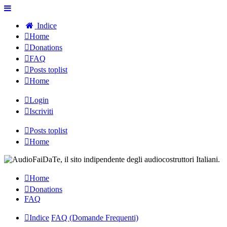
Indice
Home
Donations
FAQ
Posts toplist
Home
Login
Iscriviti
Posts toplist
Home
Home
Donations
FAQ
Indice
FAQ (Domande Frequenti)