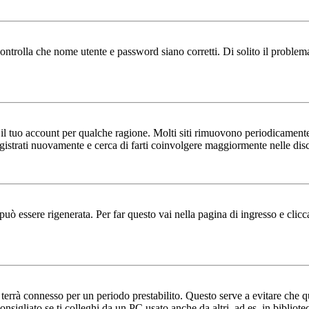
ntrolla che nome utente e password siano corretti. Di solito il problema 
o il tuo account per qualche ragione. Molti siti rimuovono periodicament
egistrati nuovamente e cerca di farti coinvolgere maggiormente nelle dis
ò essere rigenerata. Per far questo vai nella pagina di ingresso e clic
 ti terrà connesso per un periodo prestabilito. Questo serve a evitare ch
sigliato se ti colleghi da un PC usato anche da altri, ad es. in bibliotec