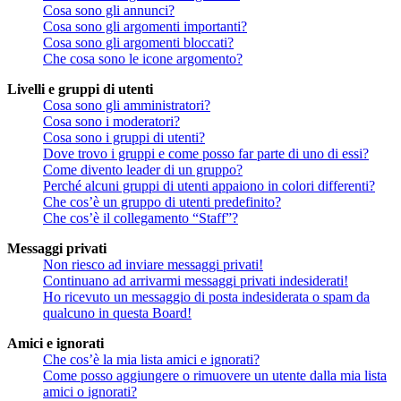
Cosa sono gli annunci?
Cosa sono gli argomenti importanti?
Cosa sono gli argomenti bloccati?
Che cosa sono le icone argomento?
Livelli e gruppi di utenti
Cosa sono gli amministratori?
Cosa sono i moderatori?
Cosa sono i gruppi di utenti?
Dove trovo i gruppi e come posso far parte di uno di essi?
Come divento leader di un gruppo?
Perché alcuni gruppi di utenti appaiono in colori differenti?
Che cos’è un gruppo di utenti predefinito?
Che cos’è il collegamento “Staff”?
Messaggi privati
Non riesco ad inviare messaggi privati!
Continuano ad arrivarmi messaggi privati indesiderati!
Ho ricevuto un messaggio di posta indesiderata o spam da
qualcuno in questa Board!
Amici e ignorati
Che cos’è la mia lista amici e ignorati?
Come posso aggiungere o rimuovere un utente dalla mia lista
amici o ignorati?