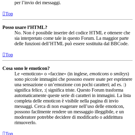
per l’invio dei messaggi.
Top
Posso usare l’HTML?
No. Non è possibile inserire del codice HTML e ottenere che
sia interpretato come tale in questo Forum. La maggior parte
delle funzioni dell’HTML può essere sostituita dal BBCode.
Top
Cosa sono le emoticon?
Le «emoticon» o «faccine» (in inglese,
emoticons
o
smileys
)
sono piccole immagini che possono essere usate per esprimere
una sensazione o un’emozione con pochi caratteri; ad es. :)
significa felice, :( significa triste. Questo Forum trasforma
automaticamente queste serie di caratteri in immagini. La lista
completa delle emoticon è visibile nella pagina di invio
messaggi. Cerca di non esagerare nell’uso delle emoticon,
possono facilmente rendere un messaggio illeggibile, e un
moderatore potrebbe decidere di modificarlo o addirittura
rimuoverlo.
Top