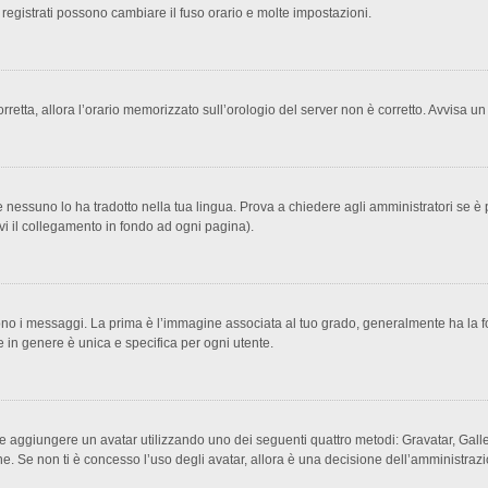
 registrati possono cambiare il fuso orario e molte impostazioni.
corretta, allora l’orario memorizzato sull’orologio del server non è corretto. Avvisa 
 nessuno lo ha tradotto nella tua lingua. Prova a chiedere agli amministratori se è p
ovi il collegamento in fondo ad ogni pagina).
 messaggi. La prima è l’immagine associata al tuo grado, generalmente ha la forma d
 in genere è unica e specifica per ogni utente.
ibile aggiungere un avatar utilizzando uno dei seguenti quattro metodi: Gravatar, Ga
e. Se non ti è concesso l’uso degli avatar, allora è una decisione dell’amministrazi