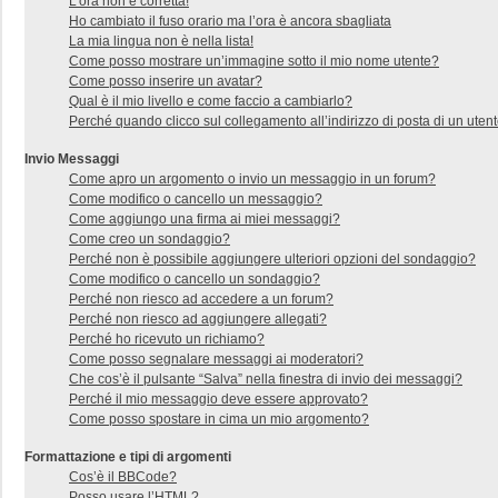
L’ora non è corretta!
Ho cambiato il fuso orario ma l’ora è ancora sbagliata
La mia lingua non è nella lista!
Come posso mostrare un’immagine sotto il mio nome utente?
Come posso inserire un avatar?
Qual è il mio livello e come faccio a cambiarlo?
Perché quando clicco sul collegamento all’indirizzo di posta di un uten
Invio Messaggi
Come apro un argomento o invio un messaggio in un forum?
Come modifico o cancello un messaggio?
Come aggiungo una firma ai miei messaggi?
Come creo un sondaggio?
Perché non è possibile aggiungere ulteriori opzioni del sondaggio?
Come modifico o cancello un sondaggio?
Perché non riesco ad accedere a un forum?
Perché non riesco ad aggiungere allegati?
Perché ho ricevuto un richiamo?
Come posso segnalare messaggi ai moderatori?
Che cos’è il pulsante “Salva” nella finestra di invio dei messaggi?
Perché il mio messaggio deve essere approvato?
Come posso spostare in cima un mio argomento?
Formattazione e tipi di argomenti
Cos’è il BBCode?
Posso usare l’HTML?