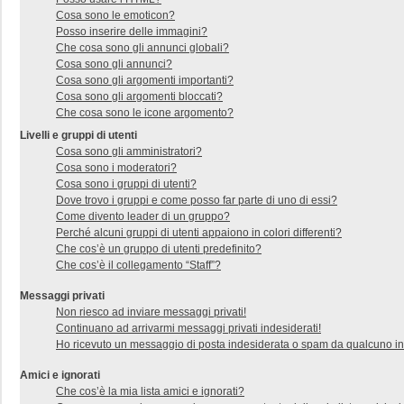
Cosa sono le emoticon?
Posso inserire delle immagini?
Che cosa sono gli annunci globali?
Cosa sono gli annunci?
Cosa sono gli argomenti importanti?
Cosa sono gli argomenti bloccati?
Che cosa sono le icone argomento?
Livelli e gruppi di utenti
Cosa sono gli amministratori?
Cosa sono i moderatori?
Cosa sono i gruppi di utenti?
Dove trovo i gruppi e come posso far parte di uno di essi?
Come divento leader di un gruppo?
Perché alcuni gruppi di utenti appaiono in colori differenti?
Che cos’è un gruppo di utenti predefinito?
Che cos’è il collegamento “Staff”?
Messaggi privati
Non riesco ad inviare messaggi privati!
Continuano ad arrivarmi messaggi privati indesiderati!
Ho ricevuto un messaggio di posta indesiderata o spam da qualcuno in
Amici e ignorati
Che cos’è la mia lista amici e ignorati?