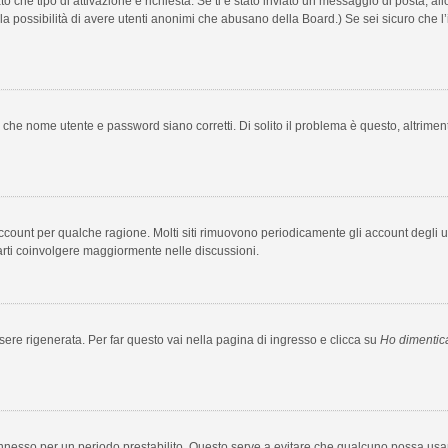
to che tipo di attivazione è richiesta. Se ti è stato inviato un messaggio di posta, al
e la possibilità di avere utenti anonimi che abusano della Board.) Se sei sicuro che l’
 che nome utente e password siano corretti. Di solito il problema è questo, altrimen
 account per qualche ragione. Molti siti rimuovono periodicamente gli account degli
farti coinvolgere maggiormente nelle discussioni.
e rigenerata. Per far questo vai nella pagina di ingresso e clicca su
Ho dimentic
rà connesso per un periodo prestabilito. Questo serve a evitare che qualcuno possa 