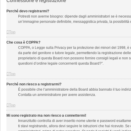
Connessione e registrazione
Perché devo registrarmi?
Potresti non averne bisogno: dipende dagli amministratori se è necessari
un’immagine personale definibile, messaggistica privata, la possibilità d
Top
Che cosa è COPPA?
COPPA, o Legge sulla Privacy per la protezione dei minori del 1998, è un
da parte del genitore o tutore legale, permettendo la registrazione dell
proprietario di questa Board non possono fornire consigli legali e non 
questioni d’ordine legale concernenti questa Board?”.
Top
Perché non riesco a registrarmi?
È possibile che l’amministratore della Board abbia bannato il tuo indirizz
Contatta un amministratore per avere assistenza.
Top
Mi sono registrato ma non riesco a connettermi!
Innanzitutto controlla di aver inserito nome utente e password esattamen
ti stavi registrando, allora devi seguire le istruzioni che hai ricevuto. S