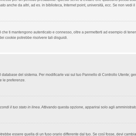
to anche da altri, ad es. in biblioteca, Internet point, università, ecc. Se non vedi i
 che ti mantengono autenticato e connesso, oltre a permetterti ad esempio di tenere 
ei cookie potrebbe risolvere tali disguidi.
nel database del sistema. Per modificarle vai sul tuo Pannello di Controllo Utente;
e le preferenze.
ondi il tuo stato in linea
. Attivando questa opzione, apparirai solo agli amministrato
bbe essere quella di un fuso orario differente dal tuo. Se così fosse, devi cambiare 