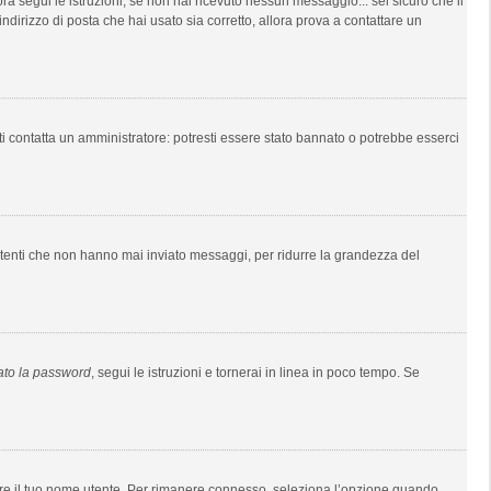
lora segui le istruzioni; se non hai ricevuto nessun messaggio... sei sicuro che il
indirizzo di posta che hai usato sia corretto, allora prova a contattare un
ti contatta un amministratore: potresti essere stato bannato o potrebbe esserci
 utenti che non hanno mai inviato messaggi, per ridurre la grandezza del
ato la password
, segui le istruzioni e tornerai in linea in poco tempo. Se
usare il tuo nome utente. Per rimanere connesso, seleziona l’opzione quando