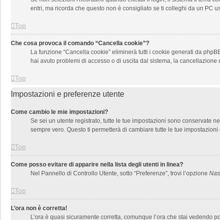
entri, ma ricorda che questo non è consigliato se ti colleghi da un PC usa
Top
Che cosa provoca il comando “Cancella cookie”?
La funzione “Cancella cookie” eliminerà tutti i cookie generati da phpBB
hai avuto problemi di accesso o di uscita dal sistema, la cancellazione d
Top
Impostazioni e preferenze utente
Come cambio le mie impostazioni?
Se sei un utente registrato, tutte le tue impostazioni sono conservate 
sempre vero. Questo ti permetterà di cambiare tutte le tue impostazioni 
Top
Come posso evitare di apparire nella lista degli utenti in linea?
Nel Pannello di Controllo Utente, sotto “Preferenze”, trovi l’opzione
Nasc
Top
L’ora non è corretta!
L’ora è quasi sicuramente corretta, comunque l’ora che stai vedendo potre