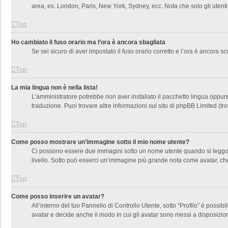
area, es. London, Paris, New York, Sydney, ecc. Nota che solo gli utenti
Top
Ho cambiato il fuso orario ma l’ora è ancora sbagliata
Se sei sicuro di aver impostato il fuso orario corretto e l’ora è ancora s
Top
La mia lingua non è nella lista!
L’amministratore potrebbe non aver installato il pacchetto lingua oppure
traduzione. Puoi trovare altre informazioni sul sito di phpBB Limited (tr
Top
Come posso mostrare un’immagine sotto il mio nome utente?
Ci possono essere due immagini sotto un nome utente quando si leggono i
livello. Sotto può esserci un’immagine più grande nota come avatar, che
Top
Come posso inserire un avatar?
All’interno del tuo Pannello di Controllo Utente, sotto “Profilo” è poss
avatar e decide anche il modo in cui gli avatar sono messi a disposizion