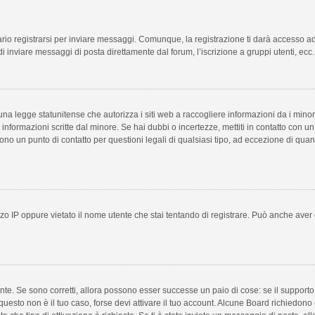
o registrarsi per inviare messaggi. Comunque, la registrazione ti darà accesso ad al
i inviare messaggi di posta direttamente dal forum, l’iscrizione a gruppi utenti, ecc.
a legge statunitense che autorizza i siti web a raccogliere informazioni da i minori 
e informazioni scritte dal minore. Se hai dubbi o incertezze, mettiti in contatto con
sono un punto di contatto per questioni legali di qualsiasi tipo, ad eccezione di qu
o IP oppure vietato il nome utente che stai tentando di registrare. Può anche aver disa
te. Se sono corretti, allora possono esser successe un paio di cose: se il supporto 
e questo non è il tuo caso, forse devi attivare il tuo account. Alcune Board richiedono