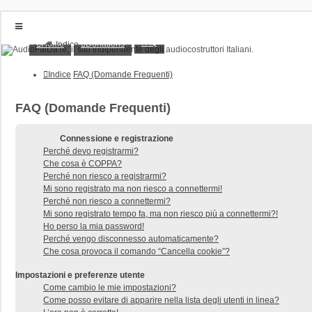
FAQ
Home
Donations
Indice
Home
Donations
Indice
FAQ (Domande Frequenti)
FAQ
Posts toplist
Home
FAQ (Domande Frequenti)
Login
Iscriviti
Connessione e registrazione
Perché devo registrarmi?
Che cosa è COPPA?
Perché non riesco a registrarmi?
Mi sono registrato ma non riesco a connettermi!
Perché non riesco a connettermi?
Mi sono registrato tempo fa, ma non riesco più a connettermi?!
Ho perso la mia password!
Perché vengo disconnesso automaticamente?
Che cosa provoca il comando “Cancella cookie”?
Impostazioni e preferenze utente
Come cambio le mie impostazioni?
Come posso evitare di apparire nella lista degli utenti in linea?