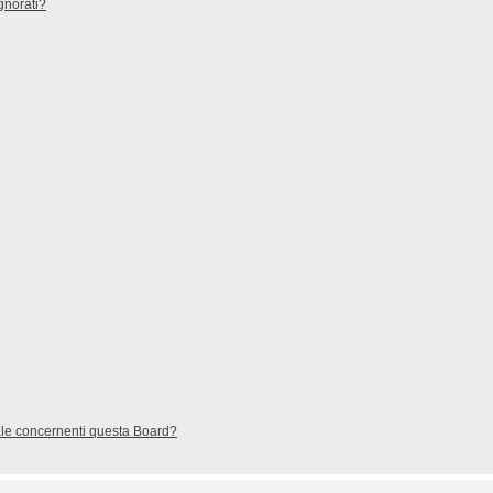
gnorati?
gale concernenti questa Board?