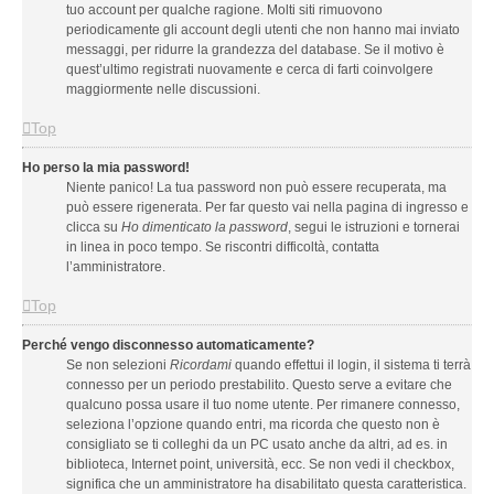
tuo account per qualche ragione. Molti siti rimuovono
periodicamente gli account degli utenti che non hanno mai inviato
messaggi, per ridurre la grandezza del database. Se il motivo è
quest’ultimo registrati nuovamente e cerca di farti coinvolgere
maggiormente nelle discussioni.
Top
Ho perso la mia password!
Niente panico! La tua password non può essere recuperata, ma
può essere rigenerata. Per far questo vai nella pagina di ingresso e
clicca su
Ho dimenticato la password
, segui le istruzioni e tornerai
in linea in poco tempo. Se riscontri difficoltà, contatta
l’amministratore.
Top
Perché vengo disconnesso automaticamente?
Se non selezioni
Ricordami
quando effettui il login, il sistema ti terrà
connesso per un periodo prestabilito. Questo serve a evitare che
qualcuno possa usare il tuo nome utente. Per rimanere connesso,
seleziona l’opzione quando entri, ma ricorda che questo non è
consigliato se ti colleghi da un PC usato anche da altri, ad es. in
biblioteca, Internet point, università, ecc. Se non vedi il checkbox,
significa che un amministratore ha disabilitato questa caratteristica.