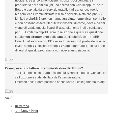
rivolgerti. Se ancora non ottieni risposta, puoi contattare il
proprietario del dominio (fai una ricerca con
whois
) oppure, se la
Board è ospitata da un servizio gratuito (ad es. yahoo, free.fr,
f2s.com, ecc.), l’amministratore di tale servizio. Nota che phpBB
Limited e phpBB Store non hanno
assolutamente alcun controllo
e non possono essere ritenuti responsabili di come, dove e da chi
viene utilizzata questa Board. È assolutamente inutile contattare
phpBB Limited o phpBB Store in relazione a qualsiasi questione
legale
non direttamente collegata
al sito phpBB.com, phpBB-
Italia.it o al software phpBB stesso. I messaggi di posta elettronica
inviati a phpBB Limited o a phpBB Store riguardanti l’uso da parte
di terzi di questo programma non riceveranno risposta.
Top
Come posso contattare un amministratore del Forum?
Tutti gli utenti della Board possono utilizzare il modulo "Contattaci",
se l’opzione è stata abilitata dall’amministratore.
I membri della Board possono anche usare il collegamento "Staff".
Top
Vai A
In Vetrina
↳ Nuovo Host