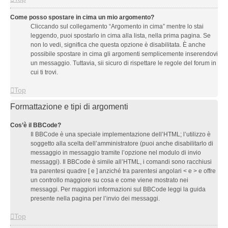
Come posso spostare in cima un mio argomento?
Cliccando sul collegamento “Argomento in cima” mentre lo stai
leggendo, puoi spostarlo in cima alla lista, nella prima pagina. Se
non lo vedi, significa che questa opzione è disabilitata. È anche
possibile spostare in cima gli argomenti semplicemente inserendovi
un messaggio. Tuttavia, sii sicuro di rispettare le regole del forum in
cui ti trovi.
Top
Formattazione e tipi di argomenti
Cos’è il BBCode?
Il BBCode è una speciale implementazione dell’HTML; l’utilizzo è
soggetto alla scelta dell’amministratore (puoi anche disabilitarlo di
messaggio in messaggio tramite l’opzione nel modulo di invio
messaggi). Il BBCode è simile all’HTML, i comandi sono racchiusi
tra parentesi quadre [ e ] anziché tra parentesi angolari < e > e offre
un controllo maggiore su cosa e come viene mostrato nei
messaggi. Per maggiori informazioni sul BBCode leggi la guida
presente nella pagina per l’invio dei messaggi.
Top