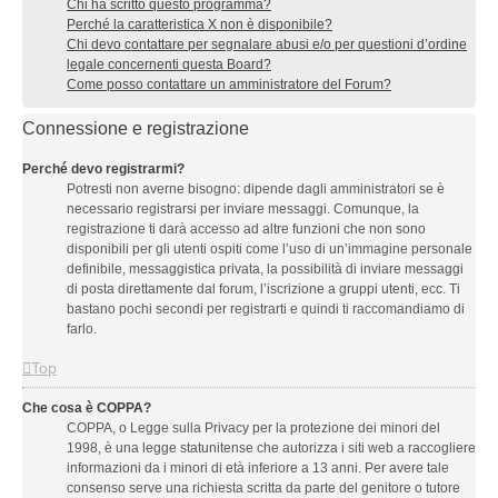
Chi ha scritto questo programma?
Perché la caratteristica X non è disponibile?
Chi devo contattare per segnalare abusi e/o per questioni d’ordine
legale concernenti questa Board?
Come posso contattare un amministratore del Forum?
Connessione e registrazione
Perché devo registrarmi?
Potresti non averne bisogno: dipende dagli amministratori se è
necessario registrarsi per inviare messaggi. Comunque, la
registrazione ti darà accesso ad altre funzioni che non sono
disponibili per gli utenti ospiti come l’uso di un’immagine personale
definibile, messaggistica privata, la possibilità di inviare messaggi
di posta direttamente dal forum, l’iscrizione a gruppi utenti, ecc. Ti
bastano pochi secondi per registrarti e quindi ti raccomandiamo di
farlo.
Top
Che cosa è COPPA?
COPPA, o Legge sulla Privacy per la protezione dei minori del
1998, è una legge statunitense che autorizza i siti web a raccogliere
informazioni da i minori di età inferiore a 13 anni. Per avere tale
consenso serve una richiesta scritta da parte del genitore o tutore