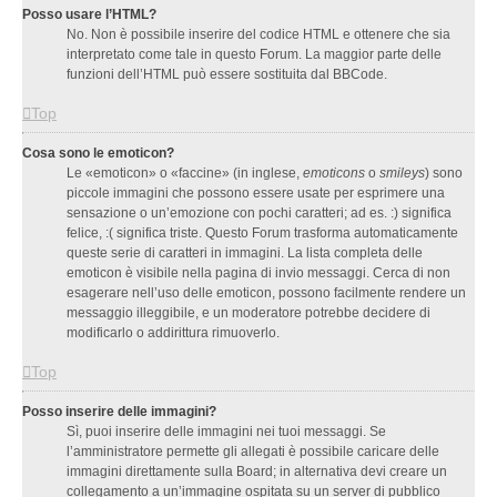
Posso usare l’HTML?
No. Non è possibile inserire del codice HTML e ottenere che sia
interpretato come tale in questo Forum. La maggior parte delle
funzioni dell’HTML può essere sostituita dal BBCode.
Top
Cosa sono le emoticon?
Le «emoticon» o «faccine» (in inglese,
emoticons
o
smileys
) sono
piccole immagini che possono essere usate per esprimere una
sensazione o un’emozione con pochi caratteri; ad es. :) significa
felice, :( significa triste. Questo Forum trasforma automaticamente
queste serie di caratteri in immagini. La lista completa delle
emoticon è visibile nella pagina di invio messaggi. Cerca di non
esagerare nell’uso delle emoticon, possono facilmente rendere un
messaggio illeggibile, e un moderatore potrebbe decidere di
modificarlo o addirittura rimuoverlo.
Top
Posso inserire delle immagini?
Sì, puoi inserire delle immagini nei tuoi messaggi. Se
l’amministratore permette gli allegati è possibile caricare delle
immagini direttamente sulla Board; in alternativa devi creare un
collegamento a un’immagine ospitata su un server di pubblico