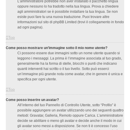
L’amministratore potrebbe non aver installato il pacchetto lingua
oppure nessuno lo ha tradotto nella tua lingua. Prova a chiedere
agli amministratori se è possibile installare la tua lingua. Se non
esiste puoi fare tu una nuova traduzione. Puoi trovare altre
informazioni sul sito di phpBB Limited (trovi il collegamento in fondo
ad ogni pagina).
Top
Come posso mostrare un’immagine sotto il mio nome utente?
Ci possono essere due immagini sotto un nome utente quando si
leggono i messaggi. La prima è l’immagine associata al tuo grado,
generalmente ha la forma di stelle, blocchi o punti che indicano
quanti interventi hai scritto o il tuo livello. Sotto può esserci
un’immagine più grande nota come avatar, che in genere è unica e
specifica per ogni utente.
Top
Come posso inserire un avatar?
All’interno del tuo Pannello di Controllo Utente, sotto “Profilo” è
possibile aggiungere un avatar utilizzando uno dei seguenti quattro
metodi: Gravatar, Galleria, Remoto oppure Carica. L’amministratore
decide se abilitare o meno gli avatar e decide anche il modo in cui
gli avatar sono messi a disposizione. Se non ti è concesso l’uso