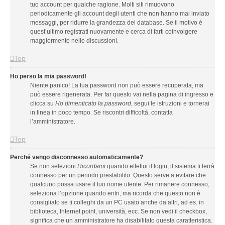
tuo account per qualche ragione. Molti siti rimuovono
periodicamente gli account degli utenti che non hanno mai inviato
messaggi, per ridurre la grandezza del database. Se il motivo è
quest’ultimo registrati nuovamente e cerca di farti coinvolgere
maggiormente nelle discussioni.
Top
Ho perso la mia password!
Niente panico! La tua password non può essere recuperata, ma
può essere rigenerata. Per far questo vai nella pagina di ingresso e
clicca su
Ho dimenticato la password
, segui le istruzioni e tornerai
in linea in poco tempo. Se riscontri difficoltà, contatta
l’amministratore.
Top
Perché vengo disconnesso automaticamente?
Se non selezioni
Ricordami
quando effettui il login, il sistema ti terrà
connesso per un periodo prestabilito. Questo serve a evitare che
qualcuno possa usare il tuo nome utente. Per rimanere connesso,
seleziona l’opzione quando entri, ma ricorda che questo non è
consigliato se ti colleghi da un PC usato anche da altri, ad es. in
biblioteca, Internet point, università, ecc. Se non vedi il checkbox,
significa che un amministratore ha disabilitato questa caratteristica.