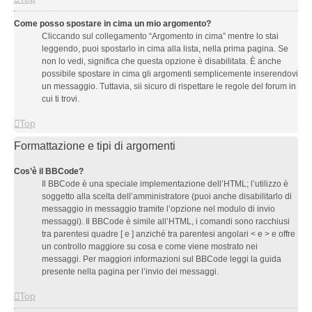
Come posso spostare in cima un mio argomento?
Cliccando sul collegamento “Argomento in cima” mentre lo stai
leggendo, puoi spostarlo in cima alla lista, nella prima pagina. Se
non lo vedi, significa che questa opzione è disabilitata. È anche
possibile spostare in cima gli argomenti semplicemente inserendovi
un messaggio. Tuttavia, sii sicuro di rispettare le regole del forum in
cui ti trovi.
Top
Formattazione e tipi di argomenti
Cos’è il BBCode?
Il BBCode è una speciale implementazione dell’HTML; l’utilizzo è
soggetto alla scelta dell’amministratore (puoi anche disabilitarlo di
messaggio in messaggio tramite l’opzione nel modulo di invio
messaggi). Il BBCode è simile all’HTML, i comandi sono racchiusi
tra parentesi quadre [ e ] anziché tra parentesi angolari < e > e offre
un controllo maggiore su cosa e come viene mostrato nei
messaggi. Per maggiori informazioni sul BBCode leggi la guida
presente nella pagina per l’invio dei messaggi.
Top