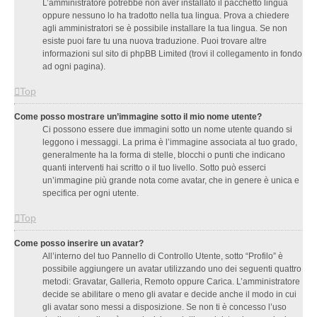
L’amministratore potrebbe non aver installato il pacchetto lingua
oppure nessuno lo ha tradotto nella tua lingua. Prova a chiedere
agli amministratori se è possibile installare la tua lingua. Se non
esiste puoi fare tu una nuova traduzione. Puoi trovare altre
informazioni sul sito di phpBB Limited (trovi il collegamento in fondo
ad ogni pagina).
Top
Come posso mostrare un’immagine sotto il mio nome utente?
Ci possono essere due immagini sotto un nome utente quando si
leggono i messaggi. La prima è l’immagine associata al tuo grado,
generalmente ha la forma di stelle, blocchi o punti che indicano
quanti interventi hai scritto o il tuo livello. Sotto può esserci
un’immagine più grande nota come avatar, che in genere è unica e
specifica per ogni utente.
Top
Come posso inserire un avatar?
All’interno del tuo Pannello di Controllo Utente, sotto “Profilo” è
possibile aggiungere un avatar utilizzando uno dei seguenti quattro
metodi: Gravatar, Galleria, Remoto oppure Carica. L’amministratore
decide se abilitare o meno gli avatar e decide anche il modo in cui
gli avatar sono messi a disposizione. Se non ti è concesso l’uso