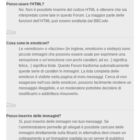
Posso usare l’HTML?
No. Non è possibile inserire del codice HTML e ottenere che sia
interpretato come tale in questo Forum. La maggior parte delle
funzioni dell’HTML può essere sostituita dal BBCode.
Top
Cosa sono le emoticon?
Le «emoticon» o «faccine» (in inglese,
emoticons
o
smileys
) sono
piccole immagini che possono essere usate per esprimere una
sensazione o un’emozione con pochi caratteri; ad es. :) significa
felice, :( significa triste. Questo Forum trasforma automaticamente
queste serie di caratteri in immagini. La lista completa delle
emoticon è visibile nella pagina di invio messaggi. Cerca di non
esagerare nell’uso delle emoticon, possono facilmente rendere un
messaggio illeggibile, e un moderatore potrebbe decidere di
modificarlo o addirittura rimuoverlo.
Top
Posso inserire delle immagini?
Sì, puoi inserire delle immagini nei tuoi messaggi. Se
l’amministratore permette gli allegati è possibile caricare delle
immagini direttamente sulla Board; in alternativa devi creare un
collegamento a un’immagine ospitata su un server di pubblico