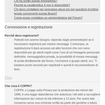
Chi ha scritto questo programma?
Perché la caratteristica X non è disponibile?
Chi devo contattare per segnalare abusi e/o per questioni d’ordine
legale concernenti questa Board?
Come posso contattare un amministratore del Forum?
Connessione e registrazione
Perché devo registrarmi?
Potresti non averne bisogno: dipende dagli amministratori se è
necessario registrarsi per inviare messaggi. Comunque, la
registrazione ti darà accesso ad altre funzioni che non sono
disponibili per gli utenti ospiti come l’uso di un’immagine personale
definibile, messaggistica privata, la possibilità di inviare messaggi
di posta direttamente dal forum, l’iscrizione a gruppi utenti, ecc. Ti
bastano pochi secondi per registrarti e quindi ti raccomandiamo di
farlo.
Top
Che cosa è COPPA?
COPPA, o Legge sulla Privacy per la protezione dei minori del
1998, è una legge statunitense che autorizza i siti web a raccogliere
informazioni da i minori di età inferiore a 13 anni. Per avere tale
consenso serve una richiesta scritta da parte del genitore o tutore