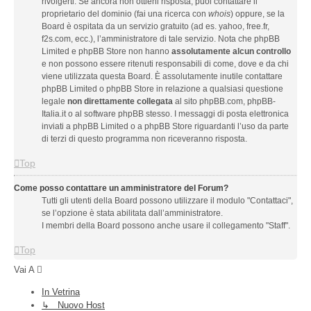
rivolgerti. Se ancora non ottieni risposta, puoi contattare il
proprietario del dominio (fai una ricerca con
whois
) oppure, se la
Board è ospitata da un servizio gratuito (ad es. yahoo, free.fr,
f2s.com, ecc.), l’amministratore di tale servizio. Nota che phpBB
Limited e phpBB Store non hanno
assolutamente alcun controllo
e non possono essere ritenuti responsabili di come, dove e da chi
viene utilizzata questa Board. È assolutamente inutile contattare
phpBB Limited o phpBB Store in relazione a qualsiasi questione
legale
non direttamente collegata
al sito phpBB.com, phpBB-
Italia.it o al software phpBB stesso. I messaggi di posta elettronica
inviati a phpBB Limited o a phpBB Store riguardanti l’uso da parte
di terzi di questo programma non riceveranno risposta.
Top
Come posso contattare un amministratore del Forum?
Tutti gli utenti della Board possono utilizzare il modulo "Contattaci",
se l’opzione è stata abilitata dall’amministratore.
I membri della Board possono anche usare il collegamento "Staff".
Top
Vai A
In Vetrina
↳ Nuovo Host