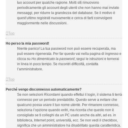
tuo account per qualche ragione. Molti siti rimuovono
periodicamente gli account degli utenti che non hanno mai inviato
messaggi, per ridurre la grandezza del database. Se il motivo è
quest’ultimo registrati nuovamente e cerca di farti coinvolgere
maggiormente nelle discussioni.
Top
Ho perso la mia password!
Niente panico! La tua password non può essere recuperata, ma
può essere rigenerata. Per far questo vai nella pagina di ingresso e
clicca su
Ho dimenticato la password
, segui le istruzioni e tornerai
in linea in poco tempo. Se riscontri difficoltà, contatta
l’amministratore.
Top
Perché vengo disconnesso automaticamente?
Se non selezioni
Ricordami
quando effettui il login, il sistema ti terrà
connesso per un periodo prestabilito. Questo serve a evitare che
qualcuno possa usare il tuo nome utente. Per rimanere connesso,
seleziona l’opzione quando entri, ma ricorda che questo non è
consigliato se ti colleghi da un PC usato anche da altri, ad es. in
biblioteca, Internet point, università, ecc. Se non vedi il checkbox,
significa che un amministratore ha disabilitato questa caratteristica.