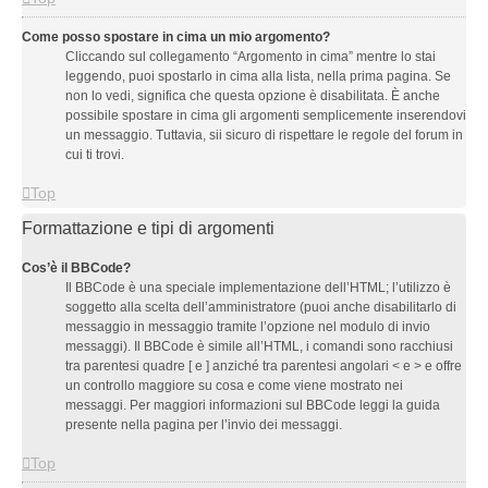
Come posso spostare in cima un mio argomento?
Cliccando sul collegamento “Argomento in cima” mentre lo stai
leggendo, puoi spostarlo in cima alla lista, nella prima pagina. Se
non lo vedi, significa che questa opzione è disabilitata. È anche
possibile spostare in cima gli argomenti semplicemente inserendovi
un messaggio. Tuttavia, sii sicuro di rispettare le regole del forum in
cui ti trovi.
Top
Formattazione e tipi di argomenti
Cos’è il BBCode?
Il BBCode è una speciale implementazione dell’HTML; l’utilizzo è
soggetto alla scelta dell’amministratore (puoi anche disabilitarlo di
messaggio in messaggio tramite l’opzione nel modulo di invio
messaggi). Il BBCode è simile all’HTML, i comandi sono racchiusi
tra parentesi quadre [ e ] anziché tra parentesi angolari < e > e offre
un controllo maggiore su cosa e come viene mostrato nei
messaggi. Per maggiori informazioni sul BBCode leggi la guida
presente nella pagina per l’invio dei messaggi.
Top