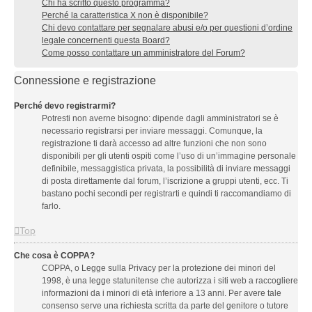
Chi ha scritto questo programma?
Perché la caratteristica X non è disponibile?
Chi devo contattare per segnalare abusi e/o per questioni d’ordine
legale concernenti questa Board?
Come posso contattare un amministratore del Forum?
Connessione e registrazione
Perché devo registrarmi?
Potresti non averne bisogno: dipende dagli amministratori se è
necessario registrarsi per inviare messaggi. Comunque, la
registrazione ti darà accesso ad altre funzioni che non sono
disponibili per gli utenti ospiti come l’uso di un’immagine personale
definibile, messaggistica privata, la possibilità di inviare messaggi
di posta direttamente dal forum, l’iscrizione a gruppi utenti, ecc. Ti
bastano pochi secondi per registrarti e quindi ti raccomandiamo di
farlo.
Top
Che cosa è COPPA?
COPPA, o Legge sulla Privacy per la protezione dei minori del
1998, è una legge statunitense che autorizza i siti web a raccogliere
informazioni da i minori di età inferiore a 13 anni. Per avere tale
consenso serve una richiesta scritta da parte del genitore o tutore