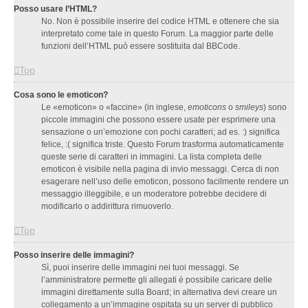
Posso usare l’HTML?
No. Non è possibile inserire del codice HTML e ottenere che sia
interpretato come tale in questo Forum. La maggior parte delle
funzioni dell’HTML può essere sostituita dal BBCode.
Top
Cosa sono le emoticon?
Le «emoticon» o «faccine» (in inglese,
emoticons
o
smileys
) sono
piccole immagini che possono essere usate per esprimere una
sensazione o un’emozione con pochi caratteri; ad es. :) significa
felice, :( significa triste. Questo Forum trasforma automaticamente
queste serie di caratteri in immagini. La lista completa delle
emoticon è visibile nella pagina di invio messaggi. Cerca di non
esagerare nell’uso delle emoticon, possono facilmente rendere un
messaggio illeggibile, e un moderatore potrebbe decidere di
modificarlo o addirittura rimuoverlo.
Top
Posso inserire delle immagini?
Sì, puoi inserire delle immagini nei tuoi messaggi. Se
l’amministratore permette gli allegati è possibile caricare delle
immagini direttamente sulla Board; in alternativa devi creare un
collegamento a un’immagine ospitata su un server di pubblico