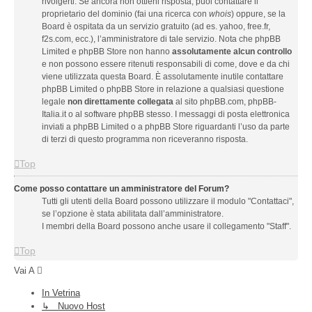
rivolgerti. Se ancora non ottieni risposta, puoi contattare il
proprietario del dominio (fai una ricerca con
whois
) oppure, se la
Board è ospitata da un servizio gratuito (ad es. yahoo, free.fr,
f2s.com, ecc.), l’amministratore di tale servizio. Nota che phpBB
Limited e phpBB Store non hanno
assolutamente alcun controllo
e non possono essere ritenuti responsabili di come, dove e da chi
viene utilizzata questa Board. È assolutamente inutile contattare
phpBB Limited o phpBB Store in relazione a qualsiasi questione
legale
non direttamente collegata
al sito phpBB.com, phpBB-
Italia.it o al software phpBB stesso. I messaggi di posta elettronica
inviati a phpBB Limited o a phpBB Store riguardanti l’uso da parte
di terzi di questo programma non riceveranno risposta.
Top
Come posso contattare un amministratore del Forum?
Tutti gli utenti della Board possono utilizzare il modulo "Contattaci",
se l’opzione è stata abilitata dall’amministratore.
I membri della Board possono anche usare il collegamento "Staff".
Top
Vai A
In Vetrina
↳ Nuovo Host