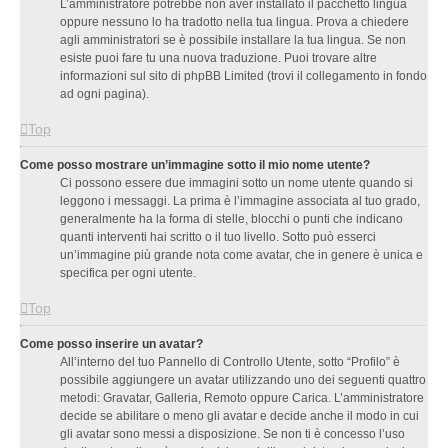
L’amministratore potrebbe non aver installato il pacchetto lingua
oppure nessuno lo ha tradotto nella tua lingua. Prova a chiedere
agli amministratori se è possibile installare la tua lingua. Se non
esiste puoi fare tu una nuova traduzione. Puoi trovare altre
informazioni sul sito di phpBB Limited (trovi il collegamento in fondo
ad ogni pagina).
Top
Come posso mostrare un’immagine sotto il mio nome utente?
Ci possono essere due immagini sotto un nome utente quando si
leggono i messaggi. La prima è l’immagine associata al tuo grado,
generalmente ha la forma di stelle, blocchi o punti che indicano
quanti interventi hai scritto o il tuo livello. Sotto può esserci
un’immagine più grande nota come avatar, che in genere è unica e
specifica per ogni utente.
Top
Come posso inserire un avatar?
All’interno del tuo Pannello di Controllo Utente, sotto “Profilo” è
possibile aggiungere un avatar utilizzando uno dei seguenti quattro
metodi: Gravatar, Galleria, Remoto oppure Carica. L’amministratore
decide se abilitare o meno gli avatar e decide anche il modo in cui
gli avatar sono messi a disposizione. Se non ti è concesso l’uso