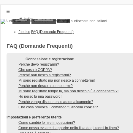
FAQ
Home
Donations
Indice
Home
Donations
Indice
FAQ (Domande Frequenti)
FAQ
Posts toplist
Home
FAQ (Domande Frequenti)
Login
Iscriviti
Connessione e registrazione
Perché devo registrarmi?
Che cosa è COPPA?
Perché non riesco a registrarmi?
Mi sono registrato ma non riesco a connettermi!
Perché non riesco a connettermi?
Mi sono registrato tempo fa, ma non riesco più a connettermi?!
Ho perso la mia password!
Perché vengo disconnesso automaticamente?
Che cosa provoca il comando “Cancella cookie”?
Impostazioni e preferenze utente
Come cambio le mie impostazioni?
Come posso evitare di apparire nella lista degli utenti in linea?