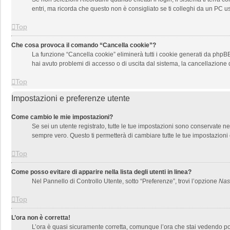
entri, ma ricorda che questo non è consigliato se ti colleghi da un PC usa
Top
Che cosa provoca il comando “Cancella cookie”?
La funzione “Cancella cookie” eliminerà tutti i cookie generati da phpBB
hai avuto problemi di accesso o di uscita dal sistema, la cancellazione d
Top
Impostazioni e preferenze utente
Come cambio le mie impostazioni?
Se sei un utente registrato, tutte le tue impostazioni sono conservate 
sempre vero. Questo ti permetterà di cambiare tutte le tue impostazioni 
Top
Come posso evitare di apparire nella lista degli utenti in linea?
Nel Pannello di Controllo Utente, sotto “Preferenze”, trovi l’opzione
Nasc
Top
L’ora non è corretta!
L’ora è quasi sicuramente corretta, comunque l’ora che stai vedendo potre