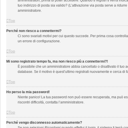
amministratori, prima di poter accedere. Quando ti registri ti verrà indica
tuo indirizzo di posta sia valido? (L’attivazione via posta serve a ridurr
amministratore.
Top
Perché non riesco a connettermi?
Ci sono svariati motivi per cui questo succede. Per prima cosa controlla
un errore di configurazione.
Top
Mi sono registrato tempo fa, ma non riesco più a connettermi?!
È possibile che un amministratore abbia cancellato o disattivato il tuo
database. Se il motivo è quest’ultimo registrati nuovamente e cerca di 
Top
Ho perso la mia password!
Niente panico! La tua password non può essere recuperata, ma può esser
riscontri difficoltà, contatta l’amministratore.
Top
Perché vengo disconnesso automaticamente?
Se non selezioni
Ricordami
quando effettui il login, il sistema ti ter