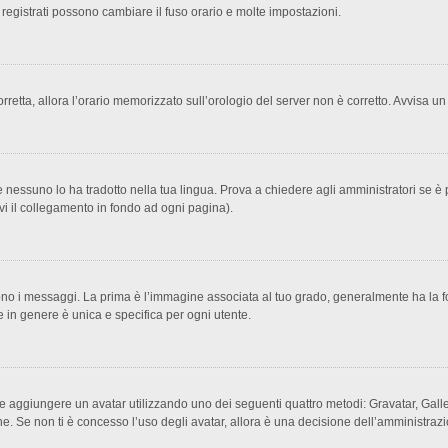
 registrati possono cambiare il fuso orario e molte impostazioni.
corretta, allora l’orario memorizzato sull’orologio del server non è corretto. Avvisa 
 nessuno lo ha tradotto nella tua lingua. Prova a chiedere agli amministratori se è p
ovi il collegamento in fondo ad ogni pagina).
 messaggi. La prima è l’immagine associata al tuo grado, generalmente ha la forma d
 in genere è unica e specifica per ogni utente.
ibile aggiungere un avatar utilizzando uno dei seguenti quattro metodi: Gravatar, Ga
e. Se non ti è concesso l’uso degli avatar, allora è una decisione dell’amministrazi