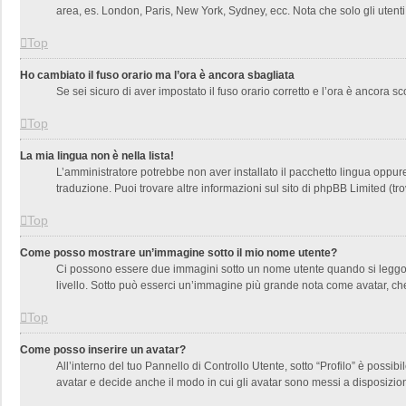
area, es. London, Paris, New York, Sydney, ecc. Nota che solo gli utenti
Top
Ho cambiato il fuso orario ma l’ora è ancora sbagliata
Se sei sicuro di aver impostato il fuso orario corretto e l’ora è ancora s
Top
La mia lingua non è nella lista!
L’amministratore potrebbe non aver installato il pacchetto lingua oppure
traduzione. Puoi trovare altre informazioni sul sito di phpBB Limited (tr
Top
Come posso mostrare un’immagine sotto il mio nome utente?
Ci possono essere due immagini sotto un nome utente quando si leggono i
livello. Sotto può esserci un’immagine più grande nota come avatar, che
Top
Come posso inserire un avatar?
All’interno del tuo Pannello di Controllo Utente, sotto “Profilo” è poss
avatar e decide anche il modo in cui gli avatar sono messi a disposizion