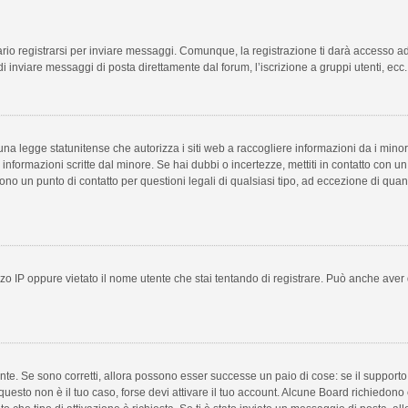
o registrarsi per inviare messaggi. Comunque, la registrazione ti darà accesso ad al
i inviare messaggi di posta direttamente dal forum, l’iscrizione a gruppi utenti, ecc.
a legge statunitense che autorizza i siti web a raccogliere informazioni da i minori 
e informazioni scritte dal minore. Se hai dubbi o incertezze, mettiti in contatto con
sono un punto di contatto per questioni legali di qualsiasi tipo, ad eccezione di qu
o IP oppure vietato il nome utente che stai tentando di registrare. Può anche aver disa
te. Se sono corretti, allora possono esser successe un paio di cose: se il supporto 
e questo non è il tuo caso, forse devi attivare il tuo account. Alcune Board richiedono