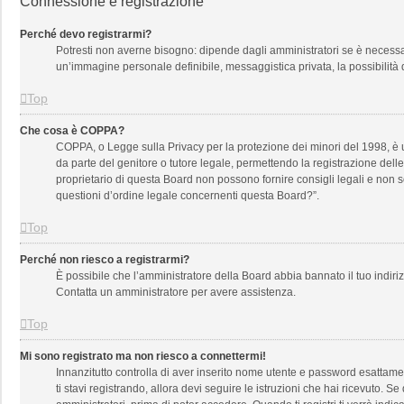
Connessione e registrazione
Perché devo registrarmi?
Potresti non averne bisogno: dipende dagli amministratori se è necessari
un’immagine personale definibile, messaggistica privata, la possibilità d
Top
Che cosa è COPPA?
COPPA, o Legge sulla Privacy per la protezione dei minori del 1998, è un
da parte del genitore o tutore legale, permettendo la registrazione dell
proprietario di questa Board non possono fornire consigli legali e non 
questioni d’ordine legale concernenti questa Board?”.
Top
Perché non riesco a registrarmi?
È possibile che l’amministratore della Board abbia bannato il tuo indirizz
Contatta un amministratore per avere assistenza.
Top
Mi sono registrato ma non riesco a connettermi!
Innanzitutto controlla di aver inserito nome utente e password esattamen
ti stavi registrando, allora devi seguire le istruzioni che hai ricevuto. S