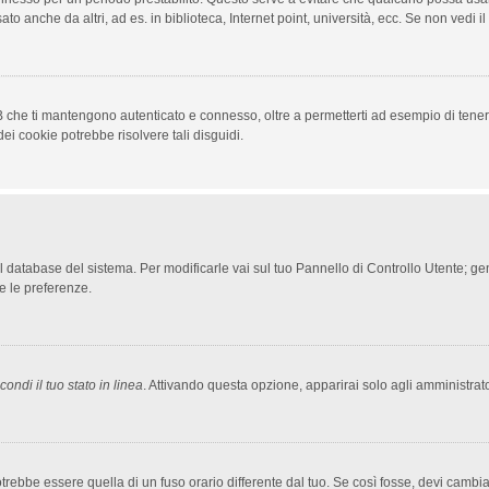
to anche da altri, ad es. in biblioteca, Internet point, università, ecc. Se non vedi i
 che ti mantengono autenticato e connesso, oltre a permetterti ad esempio di tenere 
ei cookie potrebbe risolvere tali disguidi.
nel database del sistema. Per modificarle vai sul tuo Pannello di Controllo Utente;
e le preferenze.
ondi il tuo stato in linea
. Attivando questa opzione, apparirai solo agli amministrato
bbe essere quella di un fuso orario differente dal tuo. Se così fosse, devi cambiare 