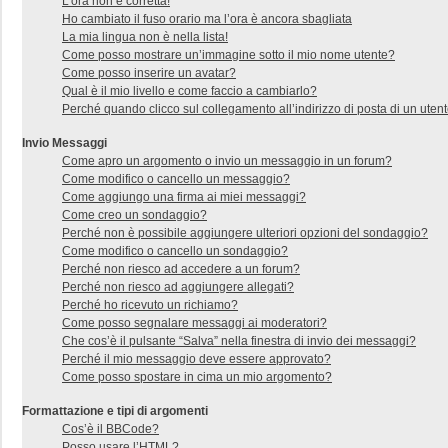
L’ora non è corretta!
Ho cambiato il fuso orario ma l’ora è ancora sbagliata
La mia lingua non è nella lista!
Come posso mostrare un’immagine sotto il mio nome utente?
Come posso inserire un avatar?
Qual è il mio livello e come faccio a cambiarlo?
Perché quando clicco sul collegamento all’indirizzo di posta di un uten
Invio Messaggi
Come apro un argomento o invio un messaggio in un forum?
Come modifico o cancello un messaggio?
Come aggiungo una firma ai miei messaggi?
Come creo un sondaggio?
Perché non è possibile aggiungere ulteriori opzioni del sondaggio?
Come modifico o cancello un sondaggio?
Perché non riesco ad accedere a un forum?
Perché non riesco ad aggiungere allegati?
Perché ho ricevuto un richiamo?
Come posso segnalare messaggi ai moderatori?
Che cos’è il pulsante “Salva” nella finestra di invio dei messaggi?
Perché il mio messaggio deve essere approvato?
Come posso spostare in cima un mio argomento?
Formattazione e tipi di argomenti
Cos’è il BBCode?
Posso usare l’HTML?