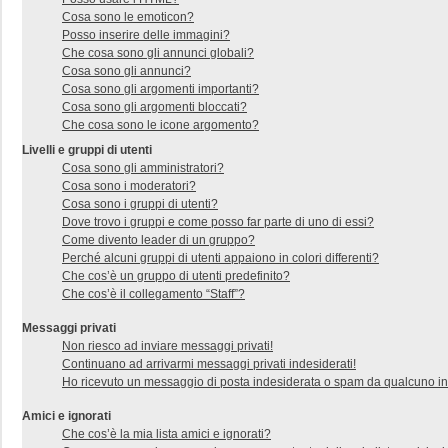
Cosa sono le emoticon?
Posso inserire delle immagini?
Che cosa sono gli annunci globali?
Cosa sono gli annunci?
Cosa sono gli argomenti importanti?
Cosa sono gli argomenti bloccati?
Che cosa sono le icone argomento?
Livelli e gruppi di utenti
Cosa sono gli amministratori?
Cosa sono i moderatori?
Cosa sono i gruppi di utenti?
Dove trovo i gruppi e come posso far parte di uno di essi?
Come divento leader di un gruppo?
Perché alcuni gruppi di utenti appaiono in colori differenti?
Che cos’è un gruppo di utenti predefinito?
Che cos’è il collegamento “Staff”?
Messaggi privati
Non riesco ad inviare messaggi privati!
Continuano ad arrivarmi messaggi privati indesiderati!
Ho ricevuto un messaggio di posta indesiderata o spam da qualcuno in
Amici e ignorati
Che cos’è la mia lista amici e ignorati?