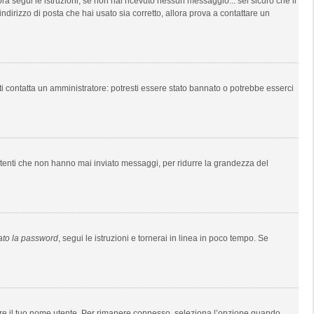
lora segui le istruzioni; se non hai ricevuto nessun messaggio... sei sicuro che il
indirizzo di posta che hai usato sia corretto, allora prova a contattare un
ti contatta un amministratore: potresti essere stato bannato o potrebbe esserci
 utenti che non hanno mai inviato messaggi, per ridurre la grandezza del
ato la password
, segui le istruzioni e tornerai in linea in poco tempo. Se
usare il tuo nome utente. Per rimanere connesso, seleziona l’opzione quando