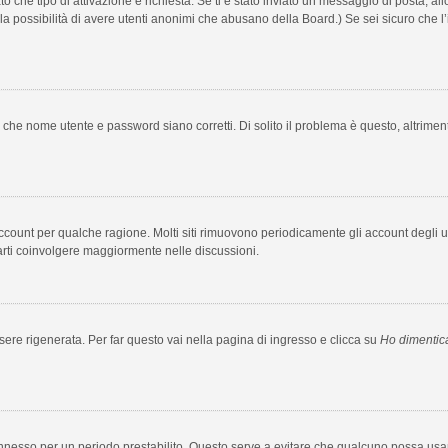
to che tipo di attivazione è richiesta. Se ti è stato inviato un messaggio di posta, al
e la possibilità di avere utenti anonimi che abusano della Board.) Se sei sicuro che l’
 che nome utente e password siano corretti. Di solito il problema è questo, altrimen
 account per qualche ragione. Molti siti rimuovono periodicamente gli account degli
farti coinvolgere maggiormente nelle discussioni.
e rigenerata. Per far questo vai nella pagina di ingresso e clicca su
Ho dimentic
rà connesso per un periodo prestabilito. Questo serve a evitare che qualcuno possa 