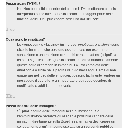
Posso usare l’HTML?
No. Non è possibile inserire del codice HTML e ottenere che sia
interpretato come tale in questo Forum. La maggior parte delle
funzioni dell’HTML può essere sostituita dal BBCode.
Top
Cosa sono le emoticon?
Le «emoticon» o «faccine» (in inglese,
emoticons
o
smileys
) sono
piccole immagini che possono essere usate per esprimere una
sensazione o un’emozione con pochi caratteri; ad es. :) significa
felice, :( significa triste. Questo Forum trasforma automaticamente
queste serie di caratteri in immagini. La lista completa delle
emoticon è visibile nella pagina di invio messaggi. Cerca di non
esagerare nell’uso delle emoticon, possono facilmente rendere un
messaggio illeggibile, e un moderatore potrebbe decidere di
modificarlo o addirittura rimuoverlo.
Top
Posso inserire delle immagini?
Sì, puoi inserire delle immagini nei tuoi messaggi. Se
l’amministratore permette gli allegati è possibile caricare delle
immagini direttamente sulla Board; in alternativa devi creare un
collegamento a un’immagine ospitata su un server di pubblico