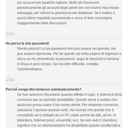
tuo account per qualche ragione. Molti siti rimuovono
periodicamente gli account degli utenti che non hanno mai inviato
messaggi, per ridurre la grandezza del database. Se il motivo è
quest’ultimo registrati nuovamente e cerca di farti coinvolgere
maggiormente nelle discussioni.
Top
Ho perso la mia password!
Niente panico! La tua password non può essere recuperata, ma
può essere rigenerata. Per far questo vai nella pagina di ingresso e
clicca su
Ho dimenticato la password
, segui le istruzioni e tornerai
in linea in poco tempo. Se riscontri difficoltà, contatta
l’amministratore.
Top
Perché vengo disconnesso automaticamente?
Se non selezioni
Ricordami
quando effettui il login, il sistema ti terrà
connesso per un periodo prestabilito. Questo serve a evitare che
qualcuno possa usare il tuo nome utente. Per rimanere connesso,
seleziona l’opzione quando entri, ma ricorda che questo non è
consigliato se ti colleghi da un PC usato anche da altri, ad es. in
biblioteca, Internet point, università, ecc. Se non vedi il checkbox,
significa che un amministratore ha disabilitato questa caratteristica.