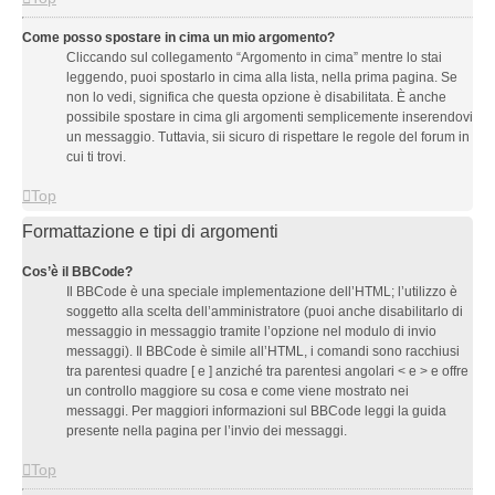
Come posso spostare in cima un mio argomento?
Cliccando sul collegamento “Argomento in cima” mentre lo stai
leggendo, puoi spostarlo in cima alla lista, nella prima pagina. Se
non lo vedi, significa che questa opzione è disabilitata. È anche
possibile spostare in cima gli argomenti semplicemente inserendovi
un messaggio. Tuttavia, sii sicuro di rispettare le regole del forum in
cui ti trovi.
Top
Formattazione e tipi di argomenti
Cos’è il BBCode?
Il BBCode è una speciale implementazione dell’HTML; l’utilizzo è
soggetto alla scelta dell’amministratore (puoi anche disabilitarlo di
messaggio in messaggio tramite l’opzione nel modulo di invio
messaggi). Il BBCode è simile all’HTML, i comandi sono racchiusi
tra parentesi quadre [ e ] anziché tra parentesi angolari < e > e offre
un controllo maggiore su cosa e come viene mostrato nei
messaggi. Per maggiori informazioni sul BBCode leggi la guida
presente nella pagina per l’invio dei messaggi.
Top