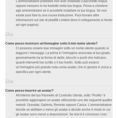
L’amministratore potrebbe non aver installato il pacchetto lingua
oppure nessuno lo ha tradotto nella tua lingua. Prova a chiedere
agli amministratori se è possibile installare la tua lingua. Se non
esiste puoi fare tu una nuova traduzione. Puoi trovare altre
informazioni sul sito di phpBB Limited (trovi il collegamento in fondo
ad ogni pagina).
Top
Come posso mostrare un’immagine sotto il mio nome utente?
Ci possono essere due immagini sotto un nome utente quando si
leggono i messaggi. La prima è l’immagine associata al tuo grado,
generalmente ha la forma di stelle, blocchi o punti che indicano
quanti interventi hai scritto o il tuo livello. Sotto può esserci
un’immagine più grande nota come avatar, che in genere è unica e
specifica per ogni utente.
Top
Come posso inserire un avatar?
All’interno del tuo Pannello di Controllo Utente, sotto “Profilo” è
possibile aggiungere un avatar utilizzando uno dei seguenti quattro
metodi: Gravatar, Galleria, Remoto oppure Carica. L’amministratore
decide se abilitare o meno gli avatar e decide anche il modo in cui
gli avatar sono messi a disposizione. Se non ti è concesso l’uso