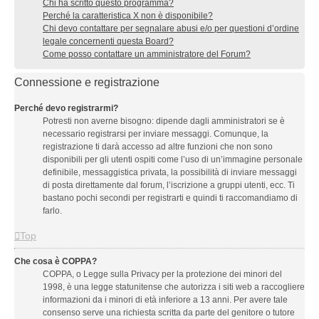
Chi ha scritto questo programma?
Perché la caratteristica X non è disponibile?
Chi devo contattare per segnalare abusi e/o per questioni d’ordine
legale concernenti questa Board?
Come posso contattare un amministratore del Forum?
Connessione e registrazione
Perché devo registrarmi?
Potresti non averne bisogno: dipende dagli amministratori se è
necessario registrarsi per inviare messaggi. Comunque, la
registrazione ti darà accesso ad altre funzioni che non sono
disponibili per gli utenti ospiti come l’uso di un’immagine personale
definibile, messaggistica privata, la possibilità di inviare messaggi
di posta direttamente dal forum, l’iscrizione a gruppi utenti, ecc. Ti
bastano pochi secondi per registrarti e quindi ti raccomandiamo di
farlo.
Top
Che cosa è COPPA?
COPPA, o Legge sulla Privacy per la protezione dei minori del
1998, è una legge statunitense che autorizza i siti web a raccogliere
informazioni da i minori di età inferiore a 13 anni. Per avere tale
consenso serve una richiesta scritta da parte del genitore o tutore