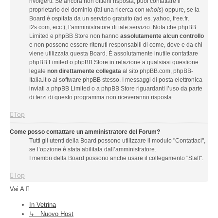
rivolgerti. Se ancora non ottieni risposta, puoi contattare il
proprietario del dominio (fai una ricerca con
whois
) oppure, se la
Board è ospitata da un servizio gratuito (ad es. yahoo, free.fr,
f2s.com, ecc.), l’amministratore di tale servizio. Nota che phpBB
Limited e phpBB Store non hanno
assolutamente alcun controllo
e non possono essere ritenuti responsabili di come, dove e da chi
viene utilizzata questa Board. È assolutamente inutile contattare
phpBB Limited o phpBB Store in relazione a qualsiasi questione
legale
non direttamente collegata
al sito phpBB.com, phpBB-
Italia.it o al software phpBB stesso. I messaggi di posta elettronica
inviati a phpBB Limited o a phpBB Store riguardanti l’uso da parte
di terzi di questo programma non riceveranno risposta.
Top
Come posso contattare un amministratore del Forum?
Tutti gli utenti della Board possono utilizzare il modulo "Contattaci",
se l’opzione è stata abilitata dall’amministratore.
I membri della Board possono anche usare il collegamento "Staff".
Top
Vai A
In Vetrina
↳ Nuovo Host