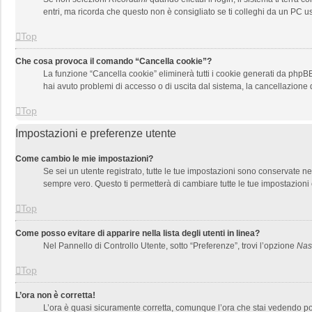
entri, ma ricorda che questo non è consigliato se ti colleghi da un PC usa
Top
Che cosa provoca il comando “Cancella cookie”?
La funzione “Cancella cookie” eliminerà tutti i cookie generati da phpBB
hai avuto problemi di accesso o di uscita dal sistema, la cancellazione d
Top
Impostazioni e preferenze utente
Come cambio le mie impostazioni?
Se sei un utente registrato, tutte le tue impostazioni sono conservate 
sempre vero. Questo ti permetterà di cambiare tutte le tue impostazioni 
Top
Come posso evitare di apparire nella lista degli utenti in linea?
Nel Pannello di Controllo Utente, sotto “Preferenze”, trovi l’opzione
Nasc
Top
L’ora non è corretta!
L’ora è quasi sicuramente corretta, comunque l’ora che stai vedendo potre