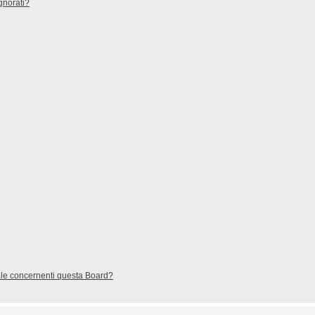
gnorati?
gale concernenti questa Board?