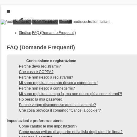
FAQ
Home
Donations
Indice
Home
Donations
Indice
FAQ (Domande Frequenti)
FAQ
Posts toplist
Home
FAQ (Domande Frequenti)
Login
Iscriviti
Connessione e registrazione
Perché devo registrarmi?
Che cosa è COPPA?
Perché non riesco a registrarmi?
Mi sono registrato ma non riesco a connettermi!
Perché non riesco a connettermi?
Mi sono registrato tempo fa, ma non riesco più a connettermi?!
Ho perso la mia password!
Perché vengo disconnesso automaticamente?
Che cosa provoca il comando “Cancella cookie”?
Impostazioni e preferenze utente
Come cambio le mie impostazioni?
Come posso evitare di apparire nella lista degli utenti in linea?