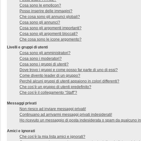
Cosa sono le emoticon?
Posso inserire delle immagini?
Che cosa sono gli annunci globali?
Cosa sono gli annunci?
Cosa sono gli argomenti importanti?
Cosa sono gli argomenti bloccati?
Che cosa sono le icone argomento?
Livelli e gruppi di utenti
Cosa sono gli amministratori?
Cosa sono i moderatori?
Cosa sono i gruppi di utenti?
Dove trovo i gruppi e come posso far parte di uno di essi?
Come divento leader di un gruppo?
Perché alcuni gruppi di utenti appaiono in colori differenti?
Che cos’è un gruppo di utenti predefinito?
Che cos’è il collegamento “Staff”?
Messaggi privati
Non riesco ad inviare messaggi privati!
Continuano ad arrivarmi messaggi privati indesiderati!
Ho ricevuto un messaggio di posta indesiderata o spam da qualcuno in
Amici e ignorati
Che cos’è la mia lista amici e ignorati?