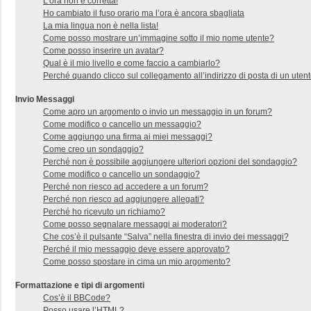
L’ora non è corretta!
Ho cambiato il fuso orario ma l’ora è ancora sbagliata
La mia lingua non è nella lista!
Come posso mostrare un’immagine sotto il mio nome utente?
Come posso inserire un avatar?
Qual è il mio livello e come faccio a cambiarlo?
Perché quando clicco sul collegamento all’indirizzo di posta di un uten
Invio Messaggi
Come apro un argomento o invio un messaggio in un forum?
Come modifico o cancello un messaggio?
Come aggiungo una firma ai miei messaggi?
Come creo un sondaggio?
Perché non è possibile aggiungere ulteriori opzioni del sondaggio?
Come modifico o cancello un sondaggio?
Perché non riesco ad accedere a un forum?
Perché non riesco ad aggiungere allegati?
Perché ho ricevuto un richiamo?
Come posso segnalare messaggi ai moderatori?
Che cos’è il pulsante “Salva” nella finestra di invio dei messaggi?
Perché il mio messaggio deve essere approvato?
Come posso spostare in cima un mio argomento?
Formattazione e tipi di argomenti
Cos’è il BBCode?
Posso usare l’HTML?