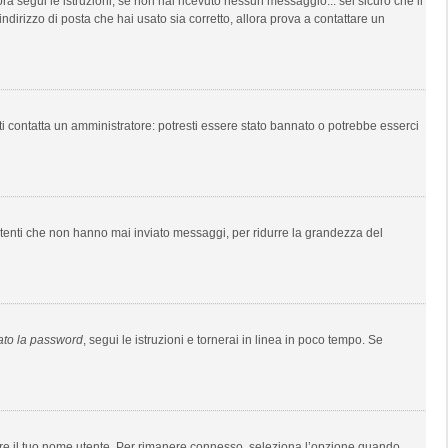
lora segui le istruzioni; se non hai ricevuto nessun messaggio... sei sicuro che il
indirizzo di posta che hai usato sia corretto, allora prova a contattare un
ti contatta un amministratore: potresti essere stato bannato o potrebbe esserci
 utenti che non hanno mai inviato messaggi, per ridurre la grandezza del
ato la password
, segui le istruzioni e tornerai in linea in poco tempo. Se
usare il tuo nome utente. Per rimanere connesso, seleziona l’opzione quando