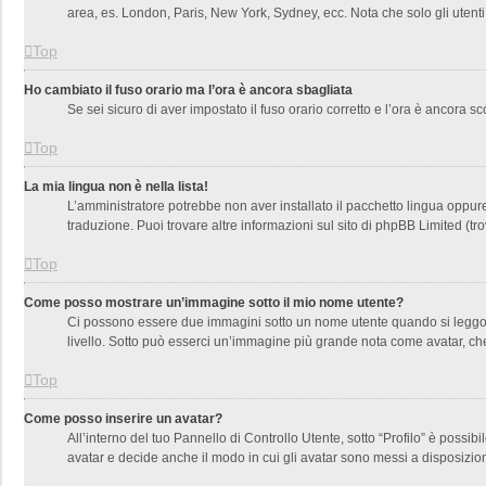
area, es. London, Paris, New York, Sydney, ecc. Nota che solo gli utenti
Top
Ho cambiato il fuso orario ma l’ora è ancora sbagliata
Se sei sicuro di aver impostato il fuso orario corretto e l’ora è ancora s
Top
La mia lingua non è nella lista!
L’amministratore potrebbe non aver installato il pacchetto lingua oppure
traduzione. Puoi trovare altre informazioni sul sito di phpBB Limited (tr
Top
Come posso mostrare un’immagine sotto il mio nome utente?
Ci possono essere due immagini sotto un nome utente quando si leggono i
livello. Sotto può esserci un’immagine più grande nota come avatar, che
Top
Come posso inserire un avatar?
All’interno del tuo Pannello di Controllo Utente, sotto “Profilo” è poss
avatar e decide anche il modo in cui gli avatar sono messi a disposizion