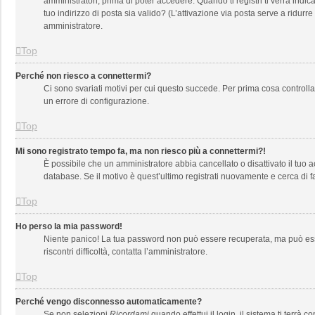
amministratori, prima di poter accedere. Quando ti registri ti verrà indica
tuo indirizzo di posta sia valido? (L’attivazione via posta serve a ridurr
amministratore.
Top
Perché non riesco a connettermi?
Ci sono svariati motivi per cui questo succede. Per prima cosa controlla
un errore di configurazione.
Top
Mi sono registrato tempo fa, ma non riesco più a connettermi?!
È possibile che un amministratore abbia cancellato o disattivato il tuo
database. Se il motivo è quest’ultimo registrati nuovamente e cerca di 
Top
Ho perso la mia password!
Niente panico! La tua password non può essere recuperata, ma può esser
riscontri difficoltà, contatta l’amministratore.
Top
Perché vengo disconnesso automaticamente?
Se non selezioni
Ricordami
quando effettui il login, il sistema ti ter