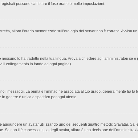
 registrati possono cambiare il fuso orario e molte impostazioni.
corretta, allora l’orario memorizzato sull’orologio del server non è corretto. Avvisa 
 nessuno lo ha tradotto nella tua lingua. Prova a chiedere agli amministratori se è p
ovi il collegamento in fondo ad ogni pagina).
 messaggi. La prima è l’immagine associata al tuo grado, generalmente ha la forma d
 in genere è unica e specifica per ogni utente.
ibile aggiungere un avatar utilizzando uno dei seguenti quattro metodi: Gravatar, Ga
e. Se non ti è concesso l’uso degli avatar, allora è una decisione dell’amministrazi