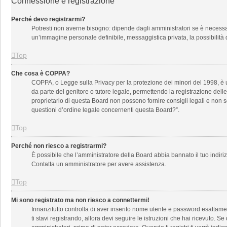
Connessione e registrazione
Perché devo registrarmi?
Potresti non averne bisogno: dipende dagli amministratori se è necessari
un’immagine personale definibile, messaggistica privata, la possibilità d
Top
Che cosa è COPPA?
COPPA, o Legge sulla Privacy per la protezione dei minori del 1998, è un
da parte del genitore o tutore legale, permettendo la registrazione dell
proprietario di questa Board non possono fornire consigli legali e non 
questioni d’ordine legale concernenti questa Board?”.
Top
Perché non riesco a registrarmi?
È possibile che l’amministratore della Board abbia bannato il tuo indirizz
Contatta un amministratore per avere assistenza.
Top
Mi sono registrato ma non riesco a connettermi!
Innanzitutto controlla di aver inserito nome utente e password esattamen
ti stavi registrando, allora devi seguire le istruzioni che hai ricevuto. S