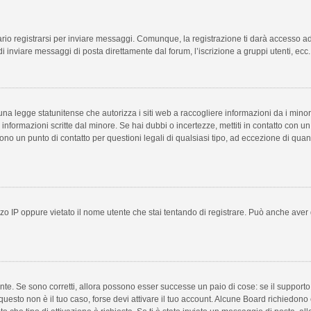
o registrarsi per inviare messaggi. Comunque, la registrazione ti darà accesso ad al
i inviare messaggi di posta direttamente dal forum, l’iscrizione a gruppi utenti, ecc.
a legge statunitense che autorizza i siti web a raccogliere informazioni da i minori 
e informazioni scritte dal minore. Se hai dubbi o incertezze, mettiti in contatto con
sono un punto di contatto per questioni legali di qualsiasi tipo, ad eccezione di qu
o IP oppure vietato il nome utente che stai tentando di registrare. Può anche aver disa
te. Se sono corretti, allora possono esser successe un paio di cose: se il supporto 
e questo non è il tuo caso, forse devi attivare il tuo account. Alcune Board richiedono