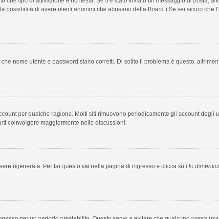
to che tipo di attivazione è richiesta. Se ti è stato inviato un messaggio di posta, al
e la possibilità di avere utenti anonimi che abusano della Board.) Se sei sicuro che l’
 che nome utente e password siano corretti. Di solito il problema è questo, altrimen
 account per qualche ragione. Molti siti rimuovono periodicamente gli account degli
farti coinvolgere maggiormente nelle discussioni.
e rigenerata. Per far questo vai nella pagina di ingresso e clicca su
Ho dimentic
rà connesso per un periodo prestabilito. Questo serve a evitare che qualcuno possa 