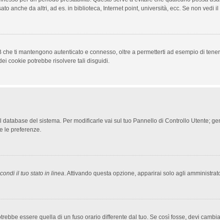
to anche da altri, ad es. in biblioteca, Internet point, università, ecc. Se non vedi i
 che ti mantengono autenticato e connesso, oltre a permetterti ad esempio di tenere 
ei cookie potrebbe risolvere tali disguidi.
nel database del sistema. Per modificarle vai sul tuo Pannello di Controllo Utente;
e le preferenze.
ondi il tuo stato in linea
. Attivando questa opzione, apparirai solo agli amministrato
bbe essere quella di un fuso orario differente dal tuo. Se così fosse, devi cambiare 