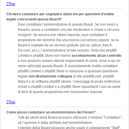
Top
Chi devo contattare per segnalare abusi e/o per questioni d’ordine
legale concernenti questa Board?
Devi contattare l’amministratore di questa Board. Se non riesci a
trovarlo, prova a contattare uno dei moderatori e chiedi a chi puoi
rivolgerti. Se ancora non ottieni risposta, puoi contattare il
proprietario del dominio (fai una ricerca con
whois
) oppure, se la
Board è ospitata da un servizio gratuito (ad es. yahoo, free.fr,
f2s.com, ecc.), l’amministratore di tale servizio. Nota che phpBB
Limited e phpBB Store non hanno
assolutamente alcun controllo
e non possono essere ritenuti responsabili di come, dove e da chi
viene utilizzata questa Board. È assolutamente inutile contattare
phpBB Limited o phpBB Store in relazione a qualsiasi questione
legale
non direttamente collegata
al sito phpBB.com, phpBB-
Italia.it o al software phpBB stesso. I messaggi di posta elettronica
inviati a phpBB Limited o a phpBB Store riguardanti l’uso da parte
di terzi di questo programma non riceveranno risposta.
Top
Come posso contattare un amministratore del Forum?
Tutti gli utenti della Board possono utilizzare il modulo "Contattaci",
se l’opzione è stata abilitata dall’amministratore.
I membri della Board possono anche usare il collegamento "Staff".