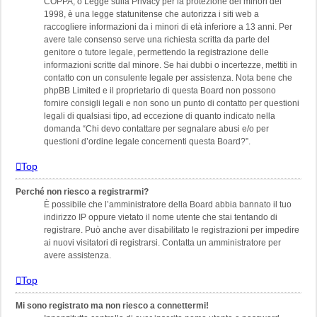
COPPA, o Legge sulla Privacy per la protezione dei minori del
1998, è una legge statunitense che autorizza i siti web a
raccogliere informazioni da i minori di età inferiore a 13 anni. Per
avere tale consenso serve una richiesta scritta da parte del
genitore o tutore legale, permettendo la registrazione delle
informazioni scritte dal minore. Se hai dubbi o incertezze, mettiti in
contatto con un consulente legale per assistenza. Nota bene che
phpBB Limited e il proprietario di questa Board non possono
fornire consigli legali e non sono un punto di contatto per questioni
legali di qualsiasi tipo, ad eccezione di quanto indicato nella
domanda “Chi devo contattare per segnalare abusi e/o per
questioni d’ordine legale concernenti questa Board?”.
Top
Perché non riesco a registrarmi?
È possibile che l’amministratore della Board abbia bannato il tuo
indirizzo IP oppure vietato il nome utente che stai tentando di
registrare. Può anche aver disabilitato le registrazioni per impedire
ai nuovi visitatori di registrarsi. Contatta un amministratore per
avere assistenza.
Top
Mi sono registrato ma non riesco a connettermi!