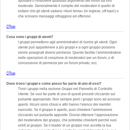
spostare o rimuovere qualsiasi argomento del forum da loro
moderato. Generalmente il compito dei moderatori è quello di
evitare che gli utenti vadano «fuori tema» (in inglese,
off-topic
) o
che scrivano messaggi oltraggiosi ed offensivi.
Top
Cosa sono i gruppi di utenti?
I gruppi permettono agli amministratori di riunire gli utenti. Ogni
utente può appartenere a più gruppi e a ogni gruppo possono
venire assegnati diversi permessi. Questo facilita l’amministratore
nelle operazioni di creazione di moderatori per un forum, o di
concessione di permessi per un forum privato, ecc.
Top
Dove trovo i gruppi e come posso far parte di uno di essi?
Trovi i gruppi nella sezione
Gruppi
nel Pannello di Controllo
Utente. Se vuoi far parte di uno di questi procedi cliccando sul
pulsante appropriato. Non sempre però i gruppi sono ad
accesso
aperto
. Alcuni sono chiusi e altri hanno l’elenco dei membri
nascosto. Se il gruppo è aperto, puoi chiedere l’ammissione
cliccando sul pulsante apposito. Dovrai ottenere l’approvazione
del moderatore del gruppo, che potrebbe chiederti perché vuoi
unirti al gruppo. Se il leader di un gruppo non accetta la tua