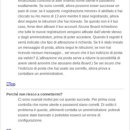
Innanzitutto controlla di aver inserito nome utente e password
esattamente. Se sono corretti, allora possono esser successe un
paio di cose: se il supporto «registrazione minore» è abilitato e hai
cliccato su
Ho meno di 13 anni
mentre ti stavi registrando, allora
devi seguire le istruzioni che hai ricevuto. Se questo non è il tuo
caso, forse devi attivare il tuo account. Alcune Board richiedono
che tutte le nuove registrazioni vengano attivate dall’utente stesso
o dagli amministratori, prima di poter accedere. Quando ti registri ti
verrà indicato che tipo di attivazione è richiesta. Se ti è stato inviato
un messaggio di posta, allora segui le istruzioni; se non hai
ricevuto nessun messaggio... sei sicuro che il tuo indirizzo di posta
sia valido? (L’attivazione via posta serve a ridurre la possibilità di
avere utenti anonimi che abusano della Board.) Se sei sicuro che
l’indirizzo di posta che hai usato sia corretto, allora prova a
contattare un amministratore.
Top
Perché non riesco a connettermi?
Ci sono svariati motivi per cui questo succede. Per prima cosa
controlla che nome utente e password siano corretti. Di solito il
problema è questo, altrimenti contatta un amministratore: potresti
essere stato bannato o potrebbe esserci un errore di
configurazione.