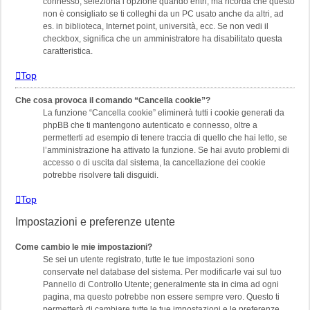
connesso, seleziona l’opzione quando entri, ma ricorda che questo
non è consigliato se ti colleghi da un PC usato anche da altri, ad
es. in biblioteca, Internet point, università, ecc. Se non vedi il
checkbox, significa che un amministratore ha disabilitato questa
caratteristica.
Top
Che cosa provoca il comando “Cancella cookie”?
La funzione “Cancella cookie” eliminerà tutti i cookie generati da
phpBB che ti mantengono autenticato e connesso, oltre a
permetterti ad esempio di tenere traccia di quello che hai letto, se
l’amministrazione ha attivato la funzione. Se hai avuto problemi di
accesso o di uscita dal sistema, la cancellazione dei cookie
potrebbe risolvere tali disguidi.
Top
Impostazioni e preferenze utente
Come cambio le mie impostazioni?
Se sei un utente registrato, tutte le tue impostazioni sono
conservate nel database del sistema. Per modificarle vai sul tuo
Pannello di Controllo Utente; generalmente sta in cima ad ogni
pagina, ma questo potrebbe non essere sempre vero. Questo ti
permetterà di cambiare tutte le tue impostazioni e le preferenze.