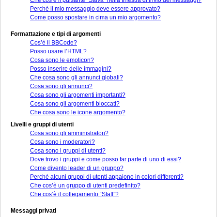
Perché il mio messaggio deve essere approvato?
Come posso spostare in cima un mio argomento?
Formattazione e tipi di argomenti
Cos’è il BBCode?
Posso usare l’HTML?
Cosa sono le emoticon?
Posso inserire delle immagini?
Che cosa sono gli annunci globali?
Cosa sono gli annunci?
Cosa sono gli argomenti importanti?
Cosa sono gli argomenti bloccati?
Che cosa sono le icone argomento?
Livelli e gruppi di utenti
Cosa sono gli amministratori?
Cosa sono i moderatori?
Cosa sono i gruppi di utenti?
Dove trovo i gruppi e come posso far parte di uno di essi?
Come divento leader di un gruppo?
Perché alcuni gruppi di utenti appaiono in colori differenti?
Che cos’è un gruppo di utenti predefinito?
Che cos’è il collegamento “Staff”?
Messaggi privati