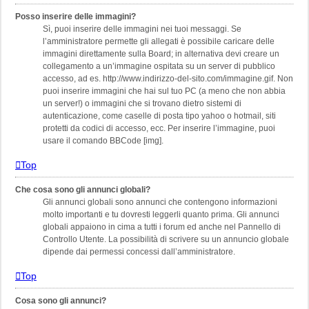
Posso inserire delle immagini?
Sì, puoi inserire delle immagini nei tuoi messaggi. Se
l’amministratore permette gli allegati è possibile caricare delle
immagini direttamente sulla Board; in alternativa devi creare un
collegamento a un’immagine ospitata su un server di pubblico
accesso, ad es. http://www.indirizzo-del-sito.com/immagine.gif. Non
puoi inserire immagini che hai sul tuo PC (a meno che non abbia
un server!) o immagini che si trovano dietro sistemi di
autenticazione, come caselle di posta tipo yahoo o hotmail, siti
protetti da codici di accesso, ecc. Per inserire l’immagine, puoi
usare il comando BBCode [img].
Top
Che cosa sono gli annunci globali?
Gli annunci globali sono annunci che contengono informazioni
molto importanti e tu dovresti leggerli quanto prima. Gli annunci
globali appaiono in cima a tutti i forum ed anche nel Pannello di
Controllo Utente. La possibilità di scrivere su un annuncio globale
dipende dai permessi concessi dall’amministratore.
Top
Cosa sono gli annunci?