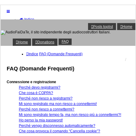
Indice
Home
Posts toplist
Home
Donations
FAQ
Posts toplist
FAQ
Home
Donations
Home
Login
Indice
FAQ (Domande Frequenti)
Iscriviti
FAQ (Domande Frequenti)
Connessione e registrazione
Perché devo registrarmi?
Che cosa è COPPA?
Perché non riesco a registrarmi?
Mi sono registrato ma non riesco a connettermi!
Perché non riesco a connettermi?
Mi sono registrato tempo fa, ma non riesco più a connettermi?!
Ho perso la mia password!
Perché vengo disconnesso automaticamente?
Che cosa provoca il comando “Cancella cookie”?