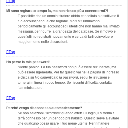
Top
Mi sono registrato tempo fa, ma non riesco più a connettermi?!
È possibile che un amministratore abbia cancellato o disattivato il
tuo account per qualche ragione. Molti siti rimuovono
periodicamente gli account degli utenti che non hanno mai inviato
messaggi, per ridurre la grandezza del database. Se il motivo è
quest’ultimo registrati nuovamente e cerca di farti coinvolgere
maggiormente nelle discussioni.
Top
Ho perso la mia password!
Niente panico! La tua password non può essere recuperata, ma
può essere rigenerata. Per far questo vai nella pagina di ingresso
e clicca su
Ho dimenticato la password
, segui le istruzioni e
tornerai in linea in poco tempo. Se riscontri difficoltà, contatta
l’amministratore.
Top
Perché vengo disconnesso automaticamente?
Se non selezioni
Ricordami
quando effettui il login, il sistema ti
terrà connesso per un periodo prestabilito. Questo serve a evitare
che qualcuno possa usare il tuo nome utente. Per rimanere