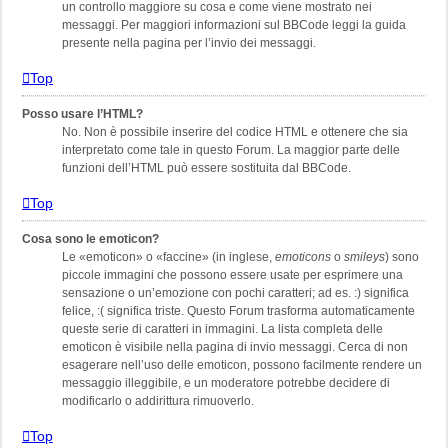
un controllo maggiore su cosa e come viene mostrato nei
messaggi. Per maggiori informazioni sul BBCode leggi la guida
presente nella pagina per l’invio dei messaggi.
Top
Posso usare l’HTML?
No. Non è possibile inserire del codice HTML e ottenere che sia
interpretato come tale in questo Forum. La maggior parte delle
funzioni dell’HTML può essere sostituita dal BBCode.
Top
Cosa sono le emoticon?
Le «emoticon» o «faccine» (in inglese,
emoticons
o
smileys
) sono
piccole immagini che possono essere usate per esprimere una
sensazione o un’emozione con pochi caratteri; ad es. :) significa
felice, :( significa triste. Questo Forum trasforma automaticamente
queste serie di caratteri in immagini. La lista completa delle
emoticon è visibile nella pagina di invio messaggi. Cerca di non
esagerare nell’uso delle emoticon, possono facilmente rendere un
messaggio illeggibile, e un moderatore potrebbe decidere di
modificarlo o addirittura rimuoverlo.
Top