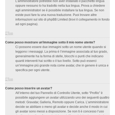
L’amministratore potrebbe non aver installato il pacchetto lingua
oppure nessuno lo ha tradotto nella tua lingua. Prova a chiedere
agli amministratori se è possibile installare la tua lingua. Se non
esiste puoi fare tu una nuova traduzione. Puoi trovare altre
informazioni sul sito di phpBB Limited (trovi il collegamento in fondo
ad ogni pagina).
Top
Come posso mostrare un’immagine sotto il mio nome utente?
Ci possono essere due immagini sotto un nome utente quando si
leggono i messaggi. La prima è l’immagine associata al tuo grado,
generalmente ha la forma di stelle, blocchi o punti che indicano
quanti interventi hai scritto o il tuo livello. Sotto può esserci
un’immagine più grande nota come avatar, che in genere è unica e
specifica per ogni utente.
Top
Come posso inserire un avatar?
All’interno del tuo Pannello di Controllo Utente, sotto “Profilo” è
possibile aggiungere un avatar utilizzando uno dei seguenti quattro
metodi: Gravatar, Galleria, Remoto oppure Carica. L’amministratore
decide se abilitare o meno gli avatar e decide anche il modo in cui
gli avatar sono messi a disposizione. Se non ti è concesso l’uso