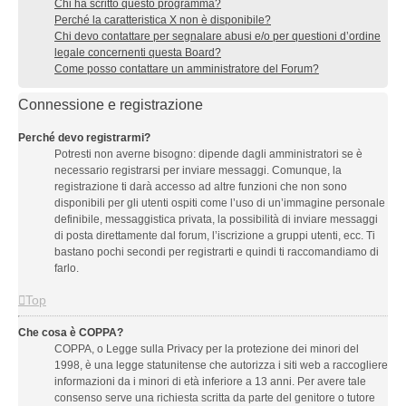
Chi ha scritto questo programma?
Perché la caratteristica X non è disponibile?
Chi devo contattare per segnalare abusi e/o per questioni d’ordine
legale concernenti questa Board?
Come posso contattare un amministratore del Forum?
Connessione e registrazione
Perché devo registrarmi?
Potresti non averne bisogno: dipende dagli amministratori se è
necessario registrarsi per inviare messaggi. Comunque, la
registrazione ti darà accesso ad altre funzioni che non sono
disponibili per gli utenti ospiti come l’uso di un’immagine personale
definibile, messaggistica privata, la possibilità di inviare messaggi
di posta direttamente dal forum, l’iscrizione a gruppi utenti, ecc. Ti
bastano pochi secondi per registrarti e quindi ti raccomandiamo di
farlo.
Top
Che cosa è COPPA?
COPPA, o Legge sulla Privacy per la protezione dei minori del
1998, è una legge statunitense che autorizza i siti web a raccogliere
informazioni da i minori di età inferiore a 13 anni. Per avere tale
consenso serve una richiesta scritta da parte del genitore o tutore