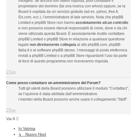
rivolgerti. Se ancora non ottieni risposta, puoi contattare il
proprietario del dominio (fai una ricerca con
whois
) oppure, se la
Board è ospitata da un servizio gratuito (ad es. yahoo, free.fr,
f2s.com, ecc.), l’amministratore di tale servizio. Nota che phpBB
Limited e phpBB Store non hanno
assolutamente alcun controllo
e non possono essere ritenuti responsabili di come, dove e da chi
viene utilizzata questa Board. È assolutamente inutile contattare
phpBB Limited o phpBB Store in relazione a qualsiasi questione
legale
non direttamente collegata
al sito phpBB.com, phpBB-
Italia.it o al software phpBB stesso. I messaggi di posta elettronica
inviati a phpBB Limited o a phpBB Store riguardanti l’uso da parte
di terzi di questo programma non riceveranno risposta.
Top
Come posso contattare un amministratore del Forum?
Tutti gli utenti della Board possono utilizzare il modulo "Contattaci",
se l’opzione è stata abilitata dall’amministratore.
I membri della Board possono anche usare il collegamento "Staff".
Top
Vai A
In Vetrina
↳ Nuovo Host