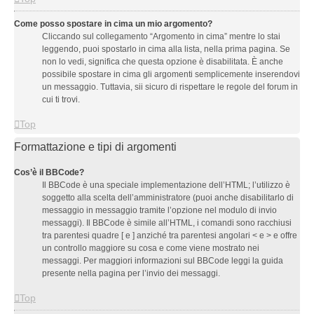
Come posso spostare in cima un mio argomento?
Cliccando sul collegamento “Argomento in cima” mentre lo stai
leggendo, puoi spostarlo in cima alla lista, nella prima pagina. Se
non lo vedi, significa che questa opzione è disabilitata. È anche
possibile spostare in cima gli argomenti semplicemente inserendovi
un messaggio. Tuttavia, sii sicuro di rispettare le regole del forum in
cui ti trovi.
Top
Formattazione e tipi di argomenti
Cos’è il BBCode?
Il BBCode è una speciale implementazione dell’HTML; l’utilizzo è
soggetto alla scelta dell’amministratore (puoi anche disabilitarlo di
messaggio in messaggio tramite l’opzione nel modulo di invio
messaggi). Il BBCode è simile all’HTML, i comandi sono racchiusi
tra parentesi quadre [ e ] anziché tra parentesi angolari < e > e offre
un controllo maggiore su cosa e come viene mostrato nei
messaggi. Per maggiori informazioni sul BBCode leggi la guida
presente nella pagina per l’invio dei messaggi.
Top