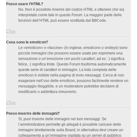
Posso usare l’HTML?
No. Non è possibile inserire del codice HTML e ottenere che sia
interpretato come tale in questo Forum. La maggior parte delle
funzioni dell’HTML può essere sostituita dal BBCode.
Top
Cosa sono le emoticon?
Le «emoticon» o «faccine» (in inglese,
emoticons
o
smileys
) sono
piccole immagini che possono essere usate per esprimere una
sensazione o un’emozione con pochi caratteri; ad es. :) significa
felice, :( significa triste. Questo Forum trasforma automaticamente
queste serie di caratteri in immagini. La lista completa delle
emoticon è visibile nella pagina di invio messaggi. Cerca di non
esagerare nell’uso delle emoticon, possono facilmente rendere un
messaggio illeggibile, e un moderatore potrebbe decidere di
modificarlo o addirittura rimuoverlo.
Top
Posso inserire delle immagini?
Sì, puoi inserire delle immagini nei tuoi messaggi. Se
l’amministratore permette gli allegati è possibile caricare delle
immagini direttamente sulla Board; in alternativa devi creare un
collegamento a un’immagine ospitata su un server di pubblico