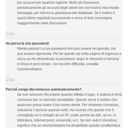
tuo account per qualche ragione. Molti siti rimuovono
periodicamente gli account degli utenti che non hanno mai inviato
messaggi, per ridurre la grandezza del database. Se il motivo è
quest’ultimo registrati nuovamente e cerca di farti coinvolgere
maggiormente nelle discussioni.
Top
Ho perso la mia password!
Niente panico! La tua password non può essere recuperata, ma
può essere rigenerata. Per far questo vai nella pagina di ingresso e
clicca su
Ho dimenticato la password
, segui le istruzioni e tornerai
in linea in poco tempo. Se riscontri difficoltà, contatta
l’amministratore.
Top
Perché vengo disconnesso automaticamente?
Se non selezioni
Ricordami
quando effettui il login, il sistema ti terrà
connesso per un periodo prestabilito. Questo serve a evitare che
qualcuno possa usare il tuo nome utente. Per rimanere connesso,
seleziona l’opzione quando entri, ma ricorda che questo non è
consigliato se ti colleghi da un PC usato anche da altri, ad es. in
biblioteca, Internet point, università, ecc. Se non vedi il checkbox,
significa che un amministratore ha disabilitato questa caratteristica.