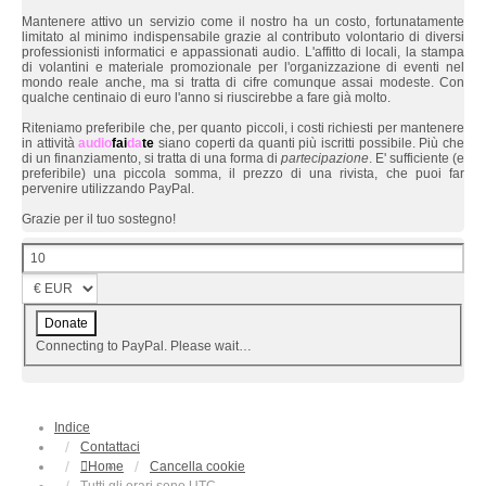
Mantenere attivo un servizio come il nostro ha un costo, fortunatamente
limitato al minimo indispensabile grazie al contributo volontario di diversi
professionisti informatici e appassionati audio. L'affitto di locali, la stampa
di volantini e materiale promozionale per l'organizzazione di eventi nel
mondo reale anche, ma si tratta di cifre comunque assai modeste. Con
qualche centinaio di euro l'anno si riuscirebbe a fare già molto.
Riteniamo preferibile che, per quanto piccoli, i costi richiesti per mantenere
in attività
audio
fai
da
te
siano coperti da quanti più iscritti possibile. Più che
di un finanziamento, si tratta di una forma di
partecipazione
. E' sufficiente (e
preferibile) una piccola somma, il prezzo di una rivista, che puoi far
pervenire utilizzando PayPal.
Grazie per il tuo sostegno!
Connecting to PayPal. Please wait…
Indice
Contattaci
Home
Cancella cookie
Tutti gli orari sono
UTC