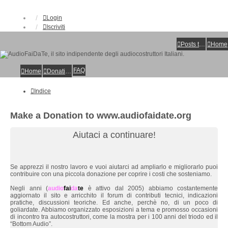
Login
Iscriviti
Posts toplist
Home
FAQ
Home
Donations
Indice
Make a Donation to www.audiofaidate.org
Aiutaci a continuare!
Se apprezzi il nostro lavoro e vuoi aiutarci ad ampliarlo e migliorarlo puoi
contribuire con una piccola donazione per coprire i costi che sosteniamo.
Negli anni (
audio
fai
da
te
è attivo dal 2005) abbiamo costantemente
aggiornato il sito e arricchito il forum di contributi tecnici, indicazioni
pratiche, discussioni teoriche. Ed anche, perchè no, di un poco di
goliardate. Abbiamo organizzato esposizioni a tema e promosso occasioni
di incontro tra autocostruttori, come la mostra per i 100 anni del triodo ed il
“Bottom Audio”.