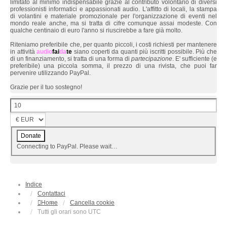
limitato al minimo indispensabile grazie al contributo volontario di diversi
professionisti informatici e appassionati audio. L'affitto di locali, la stampa
di volantini e materiale promozionale per l'organizzazione di eventi nel
mondo reale anche, ma si tratta di cifre comunque assai modeste. Con
qualche centinaio di euro l'anno si riuscirebbe a fare già molto.
Riteniamo preferibile che, per quanto piccoli, i costi richiesti per mantenere
in attività
audio
fai
da
te
siano coperti da quanti più iscritti possibile. Più che
di un finanziamento, si tratta di una forma di
partecipazione
. E' sufficiente (e
preferibile) una piccola somma, il prezzo di una rivista, che puoi far
pervenire utilizzando PayPal.
Grazie per il tuo sostegno!
Connecting to PayPal. Please wait…
Indice
Contattaci
Home
Cancella cookie
Tutti gli orari sono
UTC