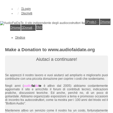
Login
Iscriviti
Posts toplist
Home
FAQ
Home
Donations
Indice
Make a Donation to www.audiofaidate.org
Aiutaci a continuare!
Se apprezzi il nostro lavoro e vuoi aiutarci ad ampliarlo e migliorarlo puoi
contribuire con una piccola donazione per coprire i costi che sosteniamo.
Negli anni (
audio
fai
da
te
è attivo dal 2005) abbiamo costantemente
aggiornato il sito e arricchito il forum di contributi tecnici, indicazioni
pratiche, discussioni teoriche. Ed anche, perchè no, di un poco di
goliardate. Abbiamo organizzato esposizioni a tema e promosso occasioni
di incontro tra autocostruttori, come la mostra per i 100 anni del triodo ed il
“Bottom Audio”.
Mantenere attivo un servizio come il nostro ha un costo, fortunatamente