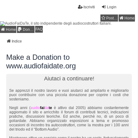
Iscriviti
Login
Posts toplist
Home
FAQ
Home
Donations
Indice
Make a Donation to
www.audiofaidate.org
Aiutaci a continuare!
Se apprezzi il nostro lavoro e vuoi aiutarci ad ampliarlo e migliorarlo
puoi contribuire con una piccola donazione per coprire i costi che
sosteniamo.
Negli anni (
audio
fai
da
te
è attivo dal 2005) abbiamo costantemente
aggiornato il sito e arricchito il forum di contributi tecnici, indicazioni
pratiche, discussioni teoriche. Ed anche, perchè no, di un poco di
goliardate. Abbiamo organizzato esposizioni a tema e promosso
occasioni di incontro tra autocostruttori, come la mostra per i 100 anni
del triodo ed il “Bottom Audio”.