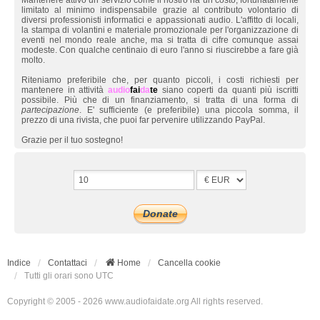
Mantenere attivo un servizio come il nostro ha un costo, fortunatamente
limitato al minimo indispensabile grazie al contributo volontario di
diversi professionisti informatici e appassionati audio. L'affitto di locali,
la stampa di volantini e materiale promozionale per l'organizzazione di
eventi nel mondo reale anche, ma si tratta di cifre comunque assai
modeste. Con qualche centinaio di euro l'anno si riuscirebbe a fare già
molto.
Riteniamo preferibile che, per quanto piccoli, i costi richiesti per
mantenere in attività
audio
fai
da
te
siano coperti da quanti più iscritti
possibile. Più che di un finanziamento, si tratta di una forma di
partecipazione
. E' sufficiente (e preferibile) una piccola somma, il
prezzo di una rivista, che puoi far pervenire utilizzando PayPal.
Grazie per il tuo sostegno!
Indice
Contattaci
Home
Cancella cookie
Tutti gli orari sono
UTC
Copyright © 2005 - 2026 www.audiofaidate.org All rights reserved.