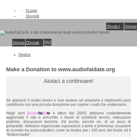
Login
Iscriviti
Posts toplist
Home
FAQ
Home
Donations
Indice
Make a Donation to www.audiofaidate.org
Aiutaci a continuare!
Se apprezzi il nostro lavoro e vuoi aiutarci ad ampliarlo e migliorarlo puoi
contribuire con una piccola donazione per coprire i costi che sosteniamo.
Negli anni (
audio
fai
da
te
è attivo dal 2005) abbiamo costantemente
aggiornato il sito e arricchito il forum di contributi tecnici, indicazioni
pratiche, discussioni teoriche. Ed anche, perchè no, di un poco di
goliardate. Abbiamo organizzato esposizioni a tema e promosso occasioni
di incontro tra autocostruttori, come la mostra per i 100 anni del triodo ed il
“Bottom Audio”.