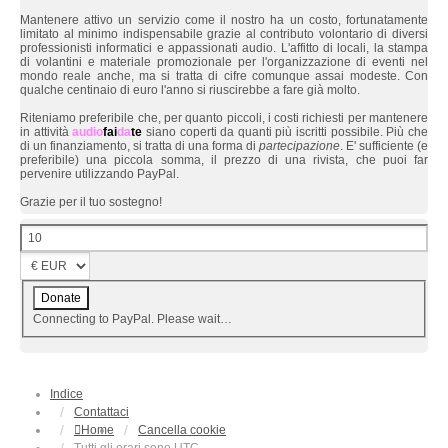
Mantenere attivo un servizio come il nostro ha un costo, fortunatamente
limitato al minimo indispensabile grazie al contributo volontario di diversi
professionisti informatici e appassionati audio. L'affitto di locali, la stampa
di volantini e materiale promozionale per l'organizzazione di eventi nel
mondo reale anche, ma si tratta di cifre comunque assai modeste. Con
qualche centinaio di euro l'anno si riuscirebbe a fare già molto.
Riteniamo preferibile che, per quanto piccoli, i costi richiesti per mantenere
in attività
audio
fai
da
te
siano coperti da quanti più iscritti possibile. Più che
di un finanziamento, si tratta di una forma di
partecipazione
. E' sufficiente (e
preferibile) una piccola somma, il prezzo di una rivista, che puoi far
pervenire utilizzando PayPal.
Grazie per il tuo sostegno!
Connecting to PayPal. Please wait…
Indice
Contattaci
Home
Cancella cookie
Tutti gli orari sono
UTC