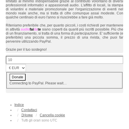
limitato al minimo indispensabile grazie al contributo volontario di diversi
professionisti informatici e appassionati audio. L'affitto di locali, la stampa
di volantini e materiale promozionale per l'organizzazione di eventi nel
mondo reale anche, ma si tratta di cifre comunque assai modeste. Con
qualche centinaio di euro l'anno si riuscirebbe a fare già molto.
Riteniamo preferibile che, per quanto piccoli, i costi richiesti per mantenere
in attività
audio
fai
da
te
siano coperti da quanti più iscritti possibile. Più che
di un finanziamento, si tratta di una forma di
partecipazione
. E' sufficiente (e
preferibile) una piccola somma, il prezzo di una rivista, che puoi far
pervenire utilizzando PayPal.
Grazie per il tuo sostegno!
Connecting to PayPal. Please wait…
Indice
Contattaci
Home
Cancella cookie
Tutti gli orari sono
UTC