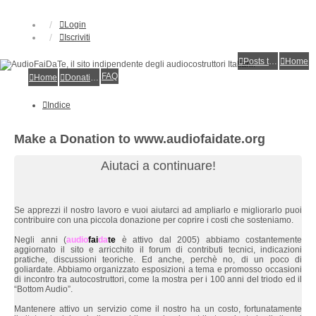
Login
Iscriviti
Posts toplist
Home
FAQ
Home
Donations
Indice
Make a Donation to www.audiofaidate.org
Aiutaci a continuare!
Se apprezzi il nostro lavoro e vuoi aiutarci ad ampliarlo e migliorarlo puoi
contribuire con una piccola donazione per coprire i costi che sosteniamo.
Negli anni (
audio
fai
da
te
è attivo dal 2005) abbiamo costantemente
aggiornato il sito e arricchito il forum di contributi tecnici, indicazioni
pratiche, discussioni teoriche. Ed anche, perchè no, di un poco di
goliardate. Abbiamo organizzato esposizioni a tema e promosso occasioni
di incontro tra autocostruttori, come la mostra per i 100 anni del triodo ed il
“Bottom Audio”.
Mantenere attivo un servizio come il nostro ha un costo, fortunatamente