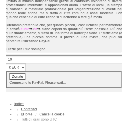
limitato al minimo indispensabile grazie al contributo volontario di diversi
professionisti informatici e appassionati audio. L'affitto di locali, la stampa
di volantini e materiale promozionale per l'organizzazione di eventi nel
mondo reale anche, ma si tratta di cifre comunque assai modeste. Con
qualche centinaio di euro l'anno si riuscirebbe a fare già molto.
Riteniamo preferibile che, per quanto piccoli, i costi richiesti per mantenere
in attività
audio
fai
da
te
siano coperti da quanti più iscritti possibile. Più che
di un finanziamento, si tratta di una forma di
partecipazione
. E' sufficiente (e
preferibile) una piccola somma, il prezzo di una rivista, che puoi far
pervenire utilizzando PayPal.
Grazie per il tuo sostegno!
Connecting to PayPal. Please wait…
Indice
Contattaci
Home
Cancella cookie
Tutti gli orari sono
UTC