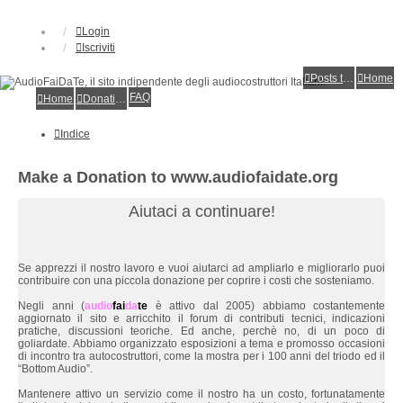
Login
Iscriviti
Posts toplist
Home
FAQ
Home
Donations
Indice
Make a Donation to www.audiofaidate.org
Aiutaci a continuare!
Se apprezzi il nostro lavoro e vuoi aiutarci ad ampliarlo e migliorarlo puoi
contribuire con una piccola donazione per coprire i costi che sosteniamo.
Negli anni (
audio
fai
da
te
è attivo dal 2005) abbiamo costantemente
aggiornato il sito e arricchito il forum di contributi tecnici, indicazioni
pratiche, discussioni teoriche. Ed anche, perchè no, di un poco di
goliardate. Abbiamo organizzato esposizioni a tema e promosso occasioni
di incontro tra autocostruttori, come la mostra per i 100 anni del triodo ed il
“Bottom Audio”.
Mantenere attivo un servizio come il nostro ha un costo, fortunatamente