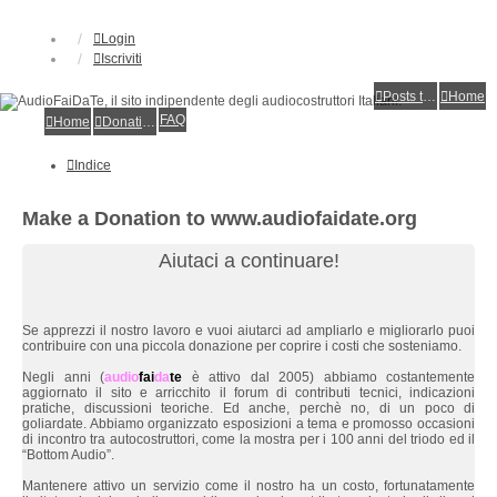
Login
Iscriviti
Posts toplist
Home
FAQ
Home
Donations
Indice
Make a Donation to www.audiofaidate.org
Aiutaci a continuare!
Se apprezzi il nostro lavoro e vuoi aiutarci ad ampliarlo e migliorarlo puoi
contribuire con una piccola donazione per coprire i costi che sosteniamo.
Negli anni (
audio
fai
da
te
è attivo dal 2005) abbiamo costantemente
aggiornato il sito e arricchito il forum di contributi tecnici, indicazioni
pratiche, discussioni teoriche. Ed anche, perchè no, di un poco di
goliardate. Abbiamo organizzato esposizioni a tema e promosso occasioni
di incontro tra autocostruttori, come la mostra per i 100 anni del triodo ed il
“Bottom Audio”.
Mantenere attivo un servizio come il nostro ha un costo, fortunatamente