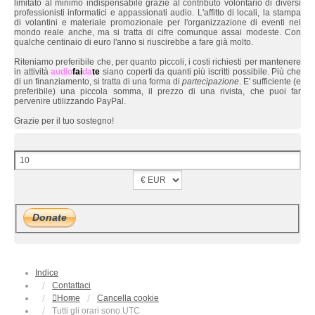
limitato al minimo indispensabile grazie al contributo volontario di diversi
professionisti informatici e appassionati audio. L'affitto di locali, la stampa
di volantini e materiale promozionale per l'organizzazione di eventi nel
mondo reale anche, ma si tratta di cifre comunque assai modeste. Con
qualche centinaio di euro l'anno si riuscirebbe a fare già molto.
Riteniamo preferibile che, per quanto piccoli, i costi richiesti per mantenere
in attività
audio
fai
da
te
siano coperti da quanti più iscritti possibile. Più che
di un finanziamento, si tratta di una forma di
partecipazione
. E' sufficiente (e
preferibile) una piccola somma, il prezzo di una rivista, che puoi far
pervenire utilizzando PayPal.
Grazie per il tuo sostegno!
Indice
Contattaci
Home
Cancella cookie
Tutti gli orari sono
UTC