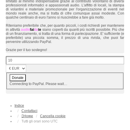
limitato al minimo indispensabile grazie al contributo volontario di diversi
professionisti informatici e appassionati audio. L'affitto di locali, la stampa
di volantini e materiale promozionale per l'organizzazione di eventi nel
mondo reale anche, ma si tratta di cifre comunque assai modeste. Con
qualche centinaio di euro l'anno si riuscirebbe a fare già molto.
Riteniamo preferibile che, per quanto piccoli, i costi richiesti per mantenere
in attività
audio
fai
da
te
siano coperti da quanti più iscritti possibile. Più che
di un finanziamento, si tratta di una forma di
partecipazione
. E' sufficiente (e
preferibile) una piccola somma, il prezzo di una rivista, che puoi far
pervenire utilizzando PayPal.
Grazie per il tuo sostegno!
Connecting to PayPal. Please wait…
Indice
Contattaci
Home
Cancella cookie
Tutti gli orari sono
UTC