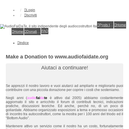
Login
Iscriviti
Posts toplist
Home
FAQ
Home
Donations
Indice
Make a Donation to www.audiofaidate.org
Aiutaci a continuare!
Se apprezzi il nostro lavoro e vuoi aiutarci ad ampliarlo e migliorarlo puoi
contribuire con una piccola donazione per coprire i costi che sosteniamo.
Negli anni (
audio
fai
da
te
è attivo dal 2005) abbiamo costantemente
aggiornato il sito e arricchito il forum di contributi tecnici, indicazioni
pratiche, discussioni teoriche. Ed anche, perchè no, di un poco di
goliardate. Abbiamo organizzato esposizioni a tema e promosso occasioni
di incontro tra autocostruttori, come la mostra per i 100 anni del triodo ed il
“Bottom Audio”.
Mantenere attivo un servizio come il nostro ha un costo, fortunatamente