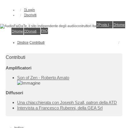
Login
Iscriviti
Posts toplist
Home
FAQ
Home
Donations
Indice
Contributi
Contributi
Amplificatori
Son of Zen - Roberto Amato
Diffusori
Una chiacchierata con Joseph Szall, patron della ATD
Intervista a Francesco Rubenni, della GEA Srl