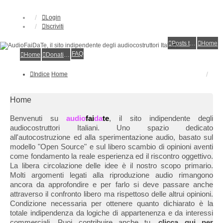
Login
Iscriviti
Posts toplist
Home
FAQ
Home
Donations
Indice
Home
Home
Benvenuti su
audio
fai
da
te
, il sito indipendente degli
audiocostruttori Italiani. Uno spazio dedicato
all'autocostruzione ed alla sperimentazione audio, basato sul
modello "Open Source" e sul libero scambio di opinioni aventi
come fondamento la reale esperienza ed il riscontro oggettivo.
La libera circolazione delle idee è il nostro scopo primario.
Molti argomenti legati alla riproduzione audio rimangono
ancora da approfondire e per farlo si deve passare anche
attraverso il confronto libero ma rispettoso delle altrui opinioni.
Condizione necessaria per ottenere quanto dichiarato è la
totale indipendenza da logiche di appartenenza e da interessi
commerciali. Puoi contribuire anche tu,
clicca qui per