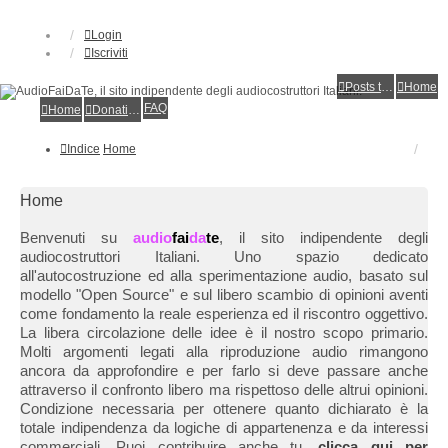
Login
Iscriviti
Posts toplist
Home
FAQ
Home
Donations
Indice
Home
Home
Benvenuti su
audio
fai
da
te
, il sito indipendente degli
audiocostruttori Italiani. Uno spazio dedicato
all'autocostruzione ed alla sperimentazione audio, basato sul
modello "Open Source" e sul libero scambio di opinioni aventi
come fondamento la reale esperienza ed il riscontro oggettivo.
La libera circolazione delle idee è il nostro scopo primario.
Molti argomenti legati alla riproduzione audio rimangono
ancora da approfondire e per farlo si deve passare anche
attraverso il confronto libero ma rispettoso delle altrui opinioni.
Condizione necessaria per ottenere quanto dichiarato è la
totale indipendenza da logiche di appartenenza e da interessi
commerciali. Puoi contribuire anche tu,
clicca qui per