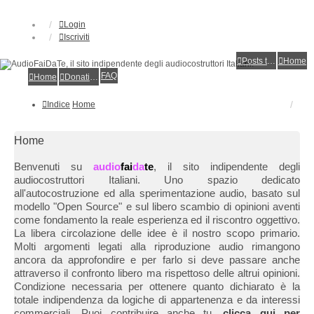
Login
Iscriviti
Posts toplist
Home
FAQ
Home
Donations
Indice
Home
Home
Benvenuti su
audio
fai
da
te
, il sito indipendente degli
audiocostruttori Italiani. Uno spazio dedicato
all'autocostruzione ed alla sperimentazione audio, basato sul
modello "Open Source" e sul libero scambio di opinioni aventi
come fondamento la reale esperienza ed il riscontro oggettivo.
La libera circolazione delle idee è il nostro scopo primario.
Molti argomenti legati alla riproduzione audio rimangono
ancora da approfondire e per farlo si deve passare anche
attraverso il confronto libero ma rispettoso delle altrui opinioni.
Condizione necessaria per ottenere quanto dichiarato è la
totale indipendenza da logiche di appartenenza e da interessi
commerciali. Puoi contribuire anche tu,
clicca qui per