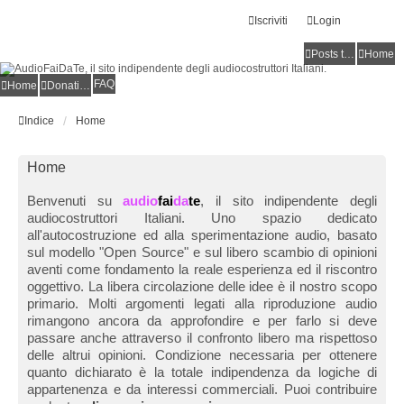
Iscriviti
Login
Posts toplist
Home
FAQ
Home
Donations
Indice
Home
Home
Benvenuti su
audio
fai
da
te
, il sito indipendente degli
audiocostruttori Italiani. Uno spazio dedicato
all'autocostruzione ed alla sperimentazione audio, basato
sul modello "Open Source" e sul libero scambio di opinioni
aventi come fondamento la reale esperienza ed il riscontro
oggettivo. La libera circolazione delle idee è il nostro scopo
primario. Molti argomenti legati alla riproduzione audio
rimangono ancora da approfondire e per farlo si deve
passare anche attraverso il confronto libero ma rispettoso
delle altrui opinioni. Condizione necessaria per ottenere
quanto dichiarato è la totale indipendenza da logiche di
appartenenza e da interessi commerciali. Puoi contribuire